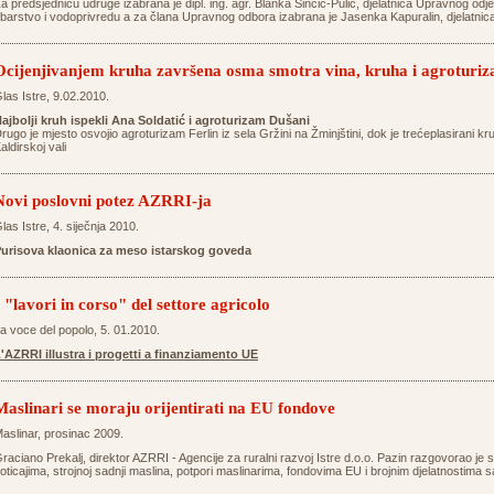
a predsjednicu udruge izabrana je dipl. ing. agr. Blanka Sinčić-Pulić, djelatnica Upravnog odj
ibarstvo i vodoprivredu a za člana Upravnog odbora izabrana je Jasenka Kapuralin, djelatni
Ocijenjivanjem kruha završena osma smotra vina, kruha i agrotur
las Istre, 9.02.2010.
ajbolji kruh ispekli Ana Soldatić i agroturizam Dušani
rugo je mjesto osvojio agroturizam Ferlin iz sela Gržini na Žminjštini, dok je trećeplasirani kr
aldirskoj vali
Novi poslovni potez AZRRI-ja
las Istre, 4. siječnja 2010.
urisova klaonica za meso istarskog goveda
I "lavori in corso" del settore agricolo
a voce del popolo, 5. 01.2010.
'AZRRI illustra i progetti a finanziamento UE
Maslinari se moraju orijentirati na EU fondove
aslinar, prosinac 2009.
raciano Prekalj, direktor AZRRI - Agencije za ruralni razvoj Istre d.o.o. Pazin razgovorao je 
oticajima, strojnoj sadnji maslina, potpori maslinarima, fondovima EU i brojnim djelatnostima 