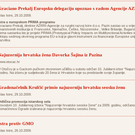
Graciano Prekalj Europsku delegaciju upoznao s radom Agencije A
las Istre, 29.10.2009.
stra u europskom PRIMA programu
raciano Prekalj, direktor AZRRI-Agencije za ruralni razvoj Istre d.o.o. Pazin sastao se u sri
nanstvenih institucija iz Francuske, Njemačke, Češke, Nizozemske , Velike Britanije, Buga
ema sastanka bio je projekt PRIMA (Prototypical Policiy Impacts on Multifunctional Activities in
klopu sedmog okvirnog programa EU-a koji je glavni instrument za financiranje Europske unije
azvitka.
Najuzornija hrvatska žena Davorka Šajina iz Pazina
ww.otocac.hr
 Otočcu je u Gackom pučkom otvorenom učilištu u subotu održan 10. Jubilarni izbor "Najuz
odinu. Na izboru je sudjelovalo 20 žena iz Hrvatske koje su predstavile svoje županije.
Gradonačelnik Krulčić primio najuzorniju hrvatsku seosku ženu
las Istre, 29.10.2009.
dlična promocija istarskog sela
ovodom 10. Jubilarnog izbora "Najuzornije hrvatske seoske žene" za 2009. godinu, održan
omaćinstva Ograde izabrana je najuzorniju hrvatsku seosku ženu.
Istra protiv GMO
las Istre, 26.10.2009.