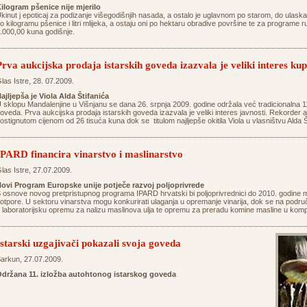
ilogram pšenice nije mjerilo
kinut j epoticaj za podizanje višegodišnjih nasada, a ostalo je uglavnom po starom, do ulaska
o kilogramu pšenice i litri mlijeka, a ostaju oni po hektaru obradive površine te za programe r
.000,00 kuna godišnje.
Prva aukcijska prodaja istarskih goveda izazvala je veliki interes ku
las Istre, 28. 07.2009.
ajljepša je Viola Alda Štifanića
 sklopu Mandalenjine u Višnjanu se dana 26. srpnja 2009. godine održala već tradicionalna 11
oveda. Prva aukcijska prodaja istarskih goveda izazvala je veliki interes javnosti. Rekorder a
ostignutom cijenom od 26 tisuća kuna dok se titulom najljepše okitila Viola u vlasništvu Alda Š
IPARD financira vinarstvo i maslinarstvo
las Istre, 27.07.2009.
ovi Program Europske unije potječe razvoj poljoprivrede
 osnove novog pretpristupnog programa IPARD hrvatski bi poljoprivrednici do 2010. godine mo
otpore. U sektoru vinarstva mogu konkurirati ulaganja u opremanje vinarija, dok se na podru
 laboratorijsku opremu za nalizu maslinova ulja te opremu za preradu komine masline u kom
Istarski uzgajivači pokazali svoja goveda
arkun, 27.07.2009.
držana 11. izložba autohtonog istarskog goveda