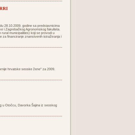
ZRRI
jedu 28.10.2009. godine sa predstavnicima
rske i Zagrebačkog Agronomskog fakulteta.
 rural municipalities) koji se provodi u
 za financiranje znanstvenih istraživanja i
ornije hrvatske seoske žene" za 2009.
og u Otočcu, Davorka Šajina iz seoskog