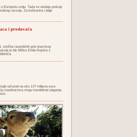
 u Europsku uniju. Tada se ukidaju poticaji
uralnog razvoja. Za boškarina i dalje
paca i prodavača
. izložba raspoldnih grla istarskog
ukcije je bik Miško Emila Rojnića s
tifanića.
gli računati na oko 137 milijuna eura
čju maslinarstva mogu kandidirati ulaganja
post.