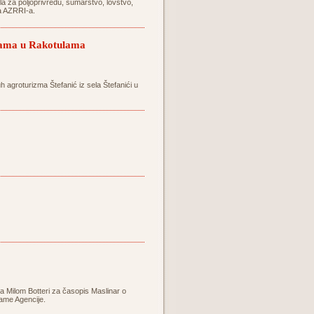
ela za poljoprivredu, šumarstvo, lovstvo,
ca AZRRI-a.
izama u Rakotulama
uh agroturizma Štefanić iz sela Štefanići u
sa Milom Botteri za časopis Maslinar o
same Agencije.