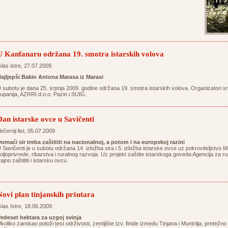
U Kanfanaru održana 19. smotra istarskih volova
las istre, 27.07.2009.
ajljepši Bakin Antona Marasa iz Marasi
 subotu je dana 25. srpnja 2009. godine održana 19. smotra istarskih volova. Organizatori sm
upanija, AZRRI d.o.o. Pazin i SUIG.
Dan istarske ovce u Savičenti
ečernji list, 05.07.2009
omaći sir treba zaštititi na nacionalnoj, a potom i na europskoj razini
 Savičenti je u subotu održana 14. izložba sira i 5. izložba istarske ovce uz pokroviteljstvo M
oljoprivrede, ribarstva i ruralnog razvoja. Uz projekt zaštite istarskoga goveda Agencija za rur
rajno zaštititi i istarsku ovcu.
Novi plan tinjanskih pršutara
las Istre, 18.06.2009.
edeset hektara za uzgoj svinja
koliko zamisao položi test održivosti, zemljište tzv. finide između Tinjana i Muntrilja, prete