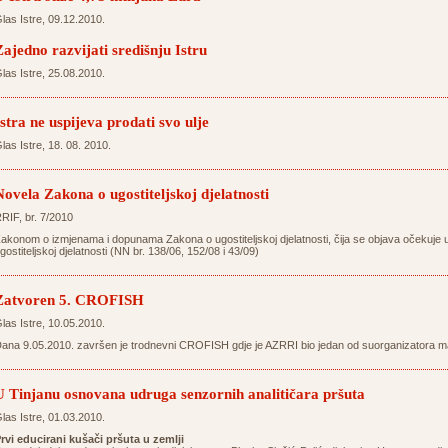
las Istre, 09.12.2010.
Zajedno razvijati središnju Istru
las Istre, 25.08.2010.
Istra ne uspijeva prodati svo ulje
las Istre, 18. 08. 2010.
Novela Zakona o ugostiteljskoj djelatnosti
RIF, br. 7/2010
akonom o izmjenama i dopunama Zakona o ugostiteljskoj djelatnosti, čija se objava očekuje u
gostiteljskoj djelatnosti (NN br. 138/06, 152/08 i 43/09)
Zatvoren 5. CROFISH
las Istre, 10.05.2010.
ana 9.05.2010. završen je trodnevni CROFISH gdje je AZRRI bio jedan od suorganizatora ma
U Tinjanu osnovana udruga senzornih analitičara pršuta
las Istre, 01.03.2010.
rvi educirani kušači pršuta u zemlji