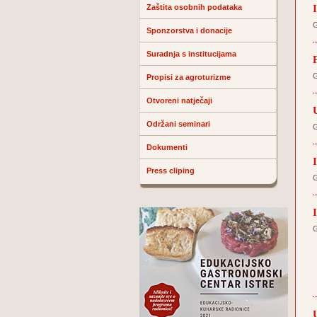
Zaštita osobnih podataka
G
Sponzorstva i donacije
Suradnja s institucijama
G
Propisi za agroturizme
Otvoreni natječaji
Održani seminari
G
Dokumenti
Press cliping
G
G