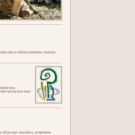
otre bili su Općina Kanfanar, Istarska
inistarstva
alni razvoj Istre kani
žno u državnom vlasništvu, izmjenama