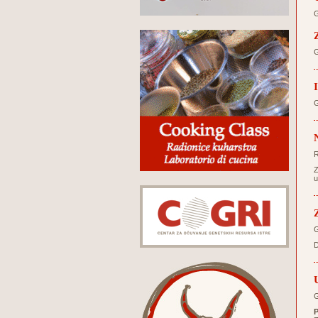
G
G
G
R
Z
u
G
D
G
P