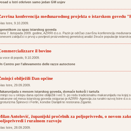
osad u Istri otkriven samo jedan GM usjev
Završna konferencija međunarodnog projekta o istarskom govedu "P
las Istre, 9.10.2009.
 genetikom za spas istarskog goveda
ana 7. listopada 2009. godine, AZRRI d.o.o. Pazin je održao završnu konferenciju međunar
oneseni zaključci o prvoj u povijesti proizvedenoj genetskoj analizi živuće populacije istars
Commercializzare il bovino
a voce di popolo, 9.10.2009.
n Centro per l'allevamento delle razze autoctone
Žminjci obilježili Dan općine
las Istre, 29.09.2009.
akarunijada s mesom istarskog goveda, domaće kokoši i tartufa
minjci su u sklopu dana općine obilježili i već 5. po redu tradicionalnu makarunijadu na kojoj s
akarune od mesa istarskog goveda osigurao je AZRRI- Agencija za ruralni razvoj Istre d.o.o. 
groturizma Špinovci i Ferlin, konobe Danijeli te restorana Zigante.
Milan Antolović, županijski pročelnik za poljoprivredu, o novom zak
poljoprivredi i ruralnom razvoju
las Istre, 28.09.2009.