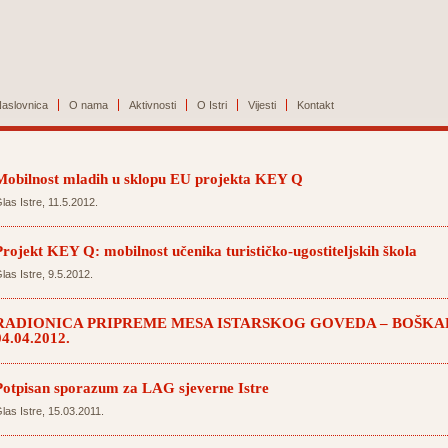
aslovnica
O nama
Aktivnosti
O Istri
Vijesti
Kontakt
Mobilnost mladih u sklopu EU projekta KEY Q
las Istre, 11.5.2012.
Projekt KEY Q: mobilnost učenika turističko-ugostiteljskih škola
las Istre, 9.5.2012.
RADIONICA PRIPREME MESA ISTARSKOG GOVEDA – BOŠKAR
04.04.2012.
Potpisan sporazum za LAG sjeverne Istre
las Istre, 15.03.2011.