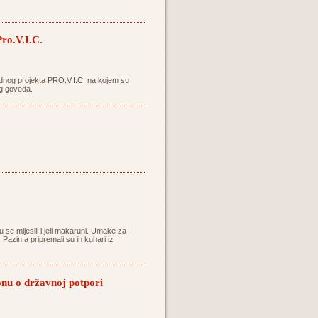
ro.V.I.C.
odnog projekta PRO.V.I.C. na kojem su
kog goveda.
u se mijesili i jeli makaruni. Umake za
Pazin a pripremali su ih kuhari iz
onu o državnoj potpori