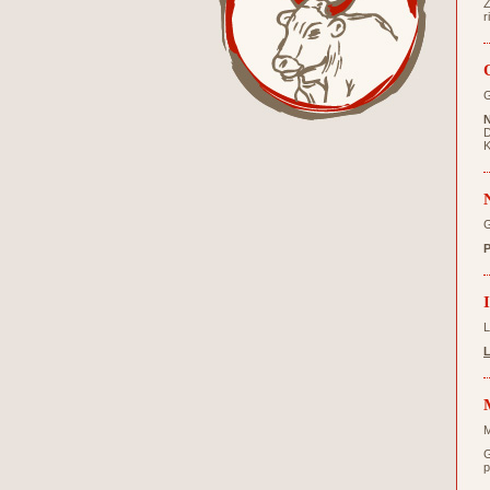
Z
r
G
N
D
K
G
P
L
L
M
G
p