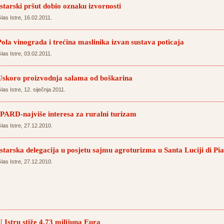
Istarski pršut dobio oznaku izvornosti
las Istre, 16.02.2011.
Pola vinograda i trećina maslinika izvan sustava poticaja
las Istre, 03.02.2011.
Uskoro proizvodnja salama od boškarina
las Istre, 12. siječnja 2011.
IPARD-najviše interesa za ruralni turizam
las Istre, 27.12.2010.
Istarska delegacija u posjetu sajmu agroturizma u Santa Luciji di Pi
las Istre, 27.12.2010.
U Istru stiže 4,73 milijuna Eura