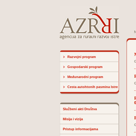
N
Razvojni program
G
Gospodarski program
Međunarodni program
G
Cesta autohtonih pasmina Istre
Službeni akti Društva
Misija i vizija
G
Pristup informacijama