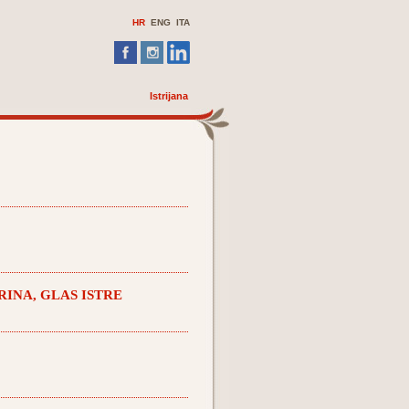
HR
ENG
ITA
Istrijana
INA, GLAS ISTRE