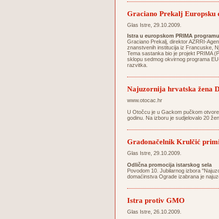
Graciano Prekalj Europsku 
Glas Istre, 29.10.2009.
Istra u europskom PRIMA program
Graciano Prekalj, direktor AZRRI-Agenc
znanstvenih institucija iz Francuske,
Tema sastanka bio je projekt PRIMA (Prot
sklopu sedmog okvirnog programa EU-a k
razvitka.
Najuzornija hrvatska žena D
www.otocac.hr
U Otočcu je u Gackom pučkom otvorenom
godinu. Na izboru je sudjelovalo 20 žen
Gradonačelnik Krulčić primi
Glas Istre, 29.10.2009.
Odlična promocija istarskog sela
Povodom 10. Jubilarnog izbora "Najuz
domaćinstva Ograde izabrana je najuz
Istra protiv GMO
Glas Istre, 26.10.2009.