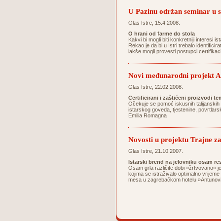
U Pazinu održan seminar 
Glas Istre, 15.4.2008.
O hrani od farme do stola
Kakvi bi mogli biti konkretniji interesi
Rekao je da bi u Istri trebalo identifici
lakše mogli provesti postupci certifika
Novi međunarodni projekt Ag
Glas Istre, 22.02.2008.
Certificirani i zaštićeni proizvodi 
Očekuje se pomoć iskusnih talijanskih 
istarskog goveda, tjestenine, povrtlarsk
Emilia Romagna
Novosti u projektu Trajne za
Glas Istre, 21.10.2007.
Istarski brend na jelovniku osam re
Osam grla različite dobi »žrtvovano« j
kojima se istraživalo optimalno vrijeme
mesa u zagrebačkom hotelu »Antunović