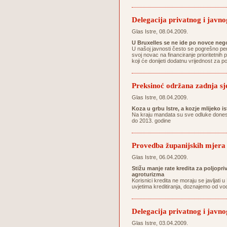
Delegacija privatnog i javnog
Glas Istre, 08.04.2009.
U Bruxelles se ne ide po novce ne
U našoj javnosti često se pogrešno per
svoj novac na financiranje prioritetnih p
koji će donijeti dodatnu vrijednost za 
Preksinoć održana zadnja sj
Glas Istre, 08.04.2009.
Koza u grbu Istre, a kozje mlijeko i
Na kraju mandata su sve odluke donesen
do 2013. godine
Provedba županijskih mjera 
Glas Istre, 06.04.2009.
Stižu manje rate kredita za poljopri
agroturizma
Korisnici kredita ne moraju se javljat
uvjetima kreditiranja, doznajemo od vo
Delegacija privatnog i javnog
Glas Istre, 03.04.2009.