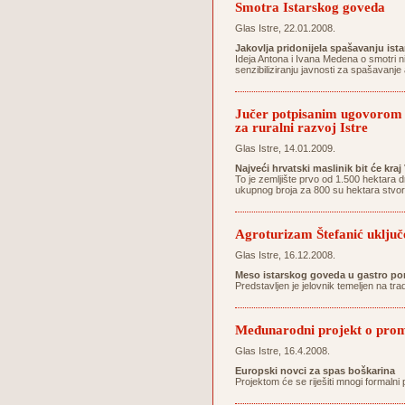
Smotra Istarskog goveda
Glas Istre, 22.01.2008.
Jakovlja pridonijela spašavanju ist
Ideja Antona i Ivana Medena o smotri n
senzibiliziranju javnosti za spašavanj
Jučer potpisanim ugovorom 1
za ruralni razvoj Istre
Glas Istre, 14.01.2009.
Najveći hrvatski maslinik bit će kra
To je zemljište prvo od 1.500 hektara 
ukupnog broja za 800 su hektara stvor
Agroturizam Štefanić uključe
Glas Istre, 16.12.2008.
Meso istarskog goveda u gastro po
Predstavljen je jelovnik temeljen na tr
Međunarodni projekt o promoc
Glas Istre, 16.4.2008.
Europski novci za spas boškarina
Projektom će se riješiti mnogi formalni 