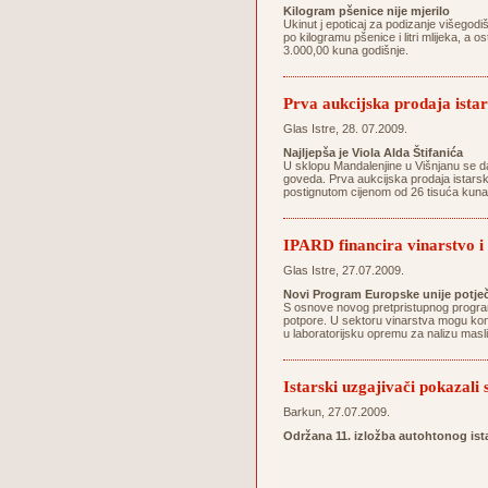
Kilogram pšenice nije mjerilo
Ukinut j epoticaj za podizanje višegodi
po kilogramu pšenice i litri mlijeka, a 
3.000,00 kuna godišnje.
Prva aukcijska prodaja istar
Glas Istre, 28. 07.2009.
Najljepša je Viola Alda Štifanića
U sklopu Mandalenjine u Višnjanu se da
goveda. Prva aukcijska prodaja istarski
postignutom cijenom od 26 tisuća kuna do
IPARD financira vinarstvo i
Glas Istre, 27.07.2009.
Novi Program Europske unije potječ
S osnove novog pretpristupnog programa
potpore. U sektoru vinarstva mogu konk
u laboratorijsku opremu za nalizu mas
Istarski uzgajivači pokazali
Barkun, 27.07.2009.
Održana 11. izložba autohtonog is