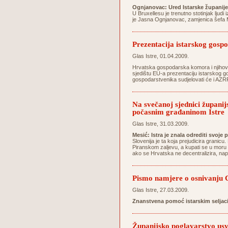
Ognjanovac: Ured Istarske županije
U Bruxellesu je trenutno stotinjak ljudi 
je Jasna Ognjanovac, zamjenica šefa M
Prezentacija istarskog gospo
Glas Istre, 01.04.2009.
Hrvatska gospodarska komora i njihovo 
sjedištu EU-a prezentaciju istarskog go
gospodarstvenika sudjelovati će i AZRRI
Na svečanoj sjednici županij
počasnim građaninom Istre
Glas Istre, 31.03.2009.
Mesić: Istra je znala odrediti svoje 
Slovenija je ta koja prejudicira grani
Piranskom zaljevu, a kupati se u moru
ako se Hrvatska ne decentralizira, na
Pismo namjere o osnivanju C
Glas Istre, 27.03.2009.
Znanstvena pomoć istarskim seljac
Županijsko poglavarstvo usvo