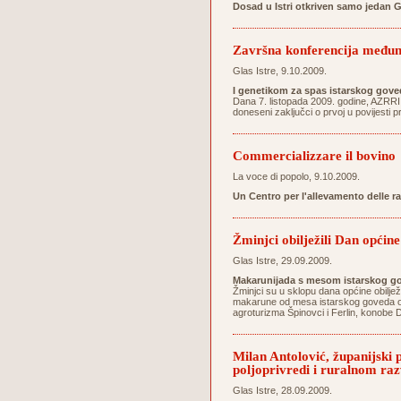
Dosad u Istri otkriven samo jedan 
Završna konferencija međun
Glas Istre, 9.10.2009.
I genetikom za spas istarskog gove
Dana 7. listopada 2009. godine, AZRRI
doneseni zaključci o prvoj u povijesti 
Commercializzare il bovino
La voce di popolo, 9.10.2009.
Un Centro per l'allevamento delle r
Žminjci obilježili Dan općine
Glas Istre, 29.09.2009.
Makarunijada s mesom istarskog go
Žminjci su u sklopu dana općine obilježi
makarune od mesa istarskog goveda osig
agroturizma Špinovci i Ferlin, konobe D
Milan Antolović, županijski
poljoprivredi i ruralnom ra
Glas Istre, 28.09.2009.