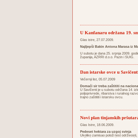
U Kanfanaru održana 19. sm
Glas istre, 27.07.2009.
Najljepši Bakin Antona Marasa iz Ma
U subotu je dana 25. srpnja 2009. godi
županija, AZRRI d.o.o. Pazin i SUIG.
Dan istarske ovce u Savičent
Večernji list, 05.07.2009
Domaći sir treba zaštititi na nacion
U Savičenti je u subotu održana 14. izl
poljoprivrede, ribarstva i ruralnog razv
trajno zaštititi i istarsku ovcu.
Novi plan tinjanskih pršutar
Glas Istre, 18.06.2009.
Pedeset hektara za uzgoj svinja
Ukoliko zamisao položi test održivosti,