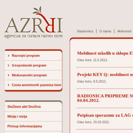
Naslovnica
O nama
Aktivnosti
Mobilnost mladih u sklopu 
Razvojni program
Glas Istre, 11.5.2012.
Gospodarski program
Projekt KEY Q: mobilnost uče
Međunarodni program
Glas Istre, 9.5.2012.
Cesta autohtonih pasmina Istre
RADIONICA PRIPREME M
04.04.2012.
Službeni akti Društva
Potpisan sporazum za LAG s
Misija i vizija
Glas Istre, 15.03.2011.
Pristup informacijama