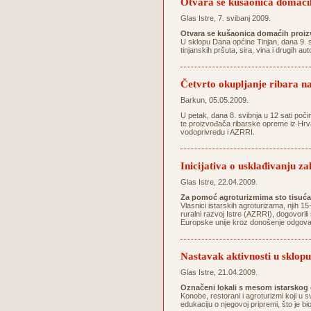
Otvara se kušaonica domaći
Glas Istre, 7. svibanj 2009.
Otvara se kušaonica domaćih proiz
U sklopu Dana općine Tinjan, dana 9. s
tinjanskih pršuta, sira, vina i drugih a
Četvrto okupljanje ribara
Barkun, 05.05.2009.
U petak, dana 8. svibnja u 12 sati poč
te proizvođača ribarske opreme iz Hrvat
vodoprivredu i AZRRI.
Inicijativa o usklađivanju 
Glas Istre, 22.04.2009.
Za pomoć agroturizmima sto tisuć
Vlasnici istarskih agroturizama, njih 1
ruralni razvoj Istre (AZRRI), dogovoril
Europske unije kroz donošenje odgovara
Nastavak aktivnosti u sklopu
Glas Istre, 21.04.2009.
Označeni lokali s mesom istarskog
Konobe, restorani i agroturizmi koji u 
edukaciju o njegovoj pripremi, što je b