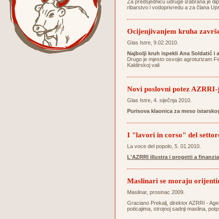
Za predsjednicu udruge izabrana je dipl
ribarstvo i vodoprivredu a za člana Up
Ocijenjivanjem kruha završ
Glas Istre, 9.02.2010.
Najbolji kruh ispekli Ana Soldatić i
Drugo je mjesto osvojio agroturizam Ferl
Kaldirskoj vali
Novi poslovni potez AZRRI-
Glas Istre, 4. siječnja 2010.
Purisova klaonica za meso istarsk
I "lavori in corso" del setto
La voce del popolo, 5. 01.2010.
L'AZRRI illustra i progetti a finanz
Maslinari se moraju orijent
Maslinar, prosinac 2009.
Graciano Prekalj, direktor AZRRI - Agen
poticajima, strojnoj sadnji maslina, po