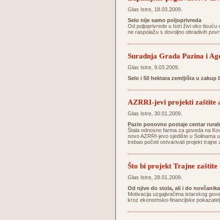
Glas Istre, 18.03.2009.
Selo nije samo poljoprivreda
Od poljoprivrede u Istri živi oko tisuću 
ne raspolažu s dovoljno obradivih povr
Suradnja Grada Pazina i Agen
Glas Istre, 9.03.2009.
Selo i 50 hektara zemljišta u zakup
AZRRI-jevi projekti zaštite 
Glas Istre, 30.01.2009.
Pazin ponovno postaje centar ruraln
Štala odnosno farma za goveda na Kovač
novo AZRRI-jevo sjedište u Solinama uz
trebao početi ostvarivati projekt trajn
Što bi projekt Trajne zaštit
Glas Istre, 28.01.2009.
Od njive do stola, ali i do novčanika
Motivacija uzgajivačima istarskog gove
kroz ekonomsko-financijske pokazatelj