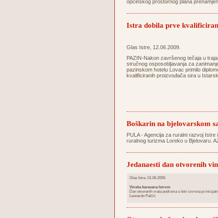
općinskog prostornog plana prenamjeni
Istra dobila prve kvalificira
Glas Istre, 12.06.2009.
PAZIN-Nakon završenog tečaja u trajan
stručnog osposobljavanja za zanimanje 
pazinskom hotelu Lovac primilo diplom
kvalificiranih proizvođača sira u Istarsk
Boškarin na bjelovarskom 
PULA - Agencija za ruralni razvoj Istre 
ruralnog turizma Loreko u Bjelovaru. A
Jedanaesti dan otvorenih vi
Glas Istre, 01.06.2009.
Vinska karavana Istrom
Dan otvorenih vrata podruma u Istri izvrsna je inicijativa
Leonardo Palčić