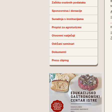
Zaštita osobnih podataka
N
Sponzorstva i donacije
A
S
Suradnja s institucijama
Propisi za agroturizme
S
Otvoreni natječaji
Ž
Održani seminari
Dokumenti
Press cliping