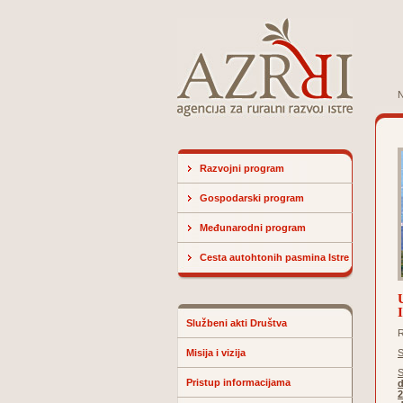
N
Razvojni program
Gospodarski program
Međunarodni program
Cesta autohtonih pasmina Istre
Službeni akti Društva
Misija i vizija
S
S
Pristup informacijama
2