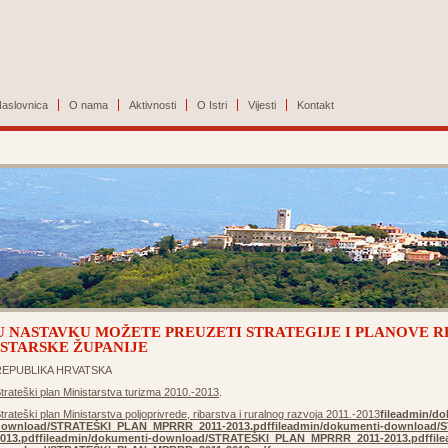
aslovnica
O nama
Aktivnosti
O Istri
Vijesti
Kontakt
U NASTAVKU MOŽETE PREUZETI STRATEGIJE I PLANOVE R
ISTARSKE ŽUPANIJE
REPUBLIKA HRVATSKA
trateški plan Ministarstva turizma 2010.-2013
.
trateški plan Ministarstva poljoprivrede, ribarstva i ruralnog razvoja 2011.-2013
fileadmin/do
download/STRATEŠKI_PLAN_MPRRR_2011-2013.pdf
fileadmin/dokumenti-download
013.pdf
fileadmin/dokumenti-download/STRATEŠKI_PLAN_MPRRR_2011-2013.pdf
fil