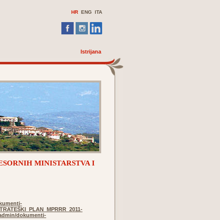
HR
ENG
ITA
Istrijana
ESORNIH MINISTARSTVA I
kumenti-
/STRATEŠKI_PLAN_MPRRR_2011-
eadmin/dokumenti-