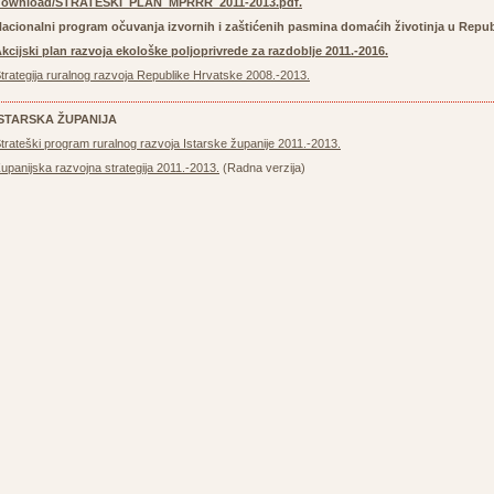
download/STRATEŠKI_PLAN_MPRRR_2011-2013.pdf
.
acionalni program očuvanja izvornih i zaštićenih pasmina domaćih životinja u Repub
kcijski plan razvoja ekološke poljoprivrede za razdoblje 2011.-2016.
trategija ruralnog razvoja Republike Hrvatske 2008.-2013.
ISTARSKA ŽUPANIJA
trateški program ruralnog razvoja Istarske županije 2011.-2013.
upanijska razvojna strategija 2011.-2013.
(Radna verzija)