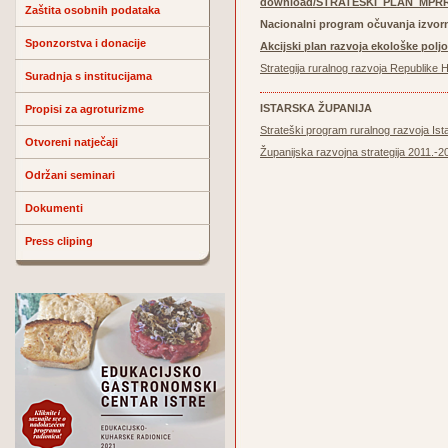
download/STRATEŠKI_PLAN_MPRRR
Zaštita osobnih podataka
Nacionalni program očuvanja izvorn
Sponzorstva i donacije
Akcijski plan razvoja ekološke poljo
Strategija ruralnog razvoja Republike
Suradnja s institucijama
ISTARSKA ŽUPANIJA
Propisi za agroturizme
Strateški program ruralnog razvoja Ist
Otvoreni natječaji
Županijska razvojna strategija 2011.-2
Održani seminari
Dokumenti
Press cliping