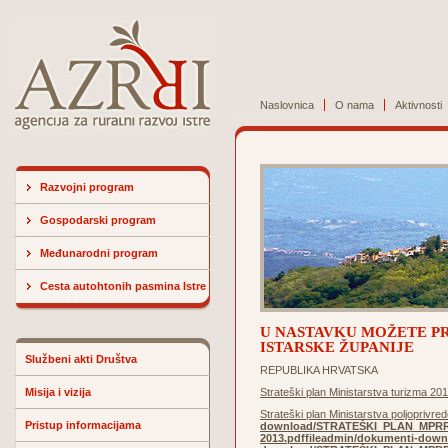
Naslovnica
O nama
Aktivnosti
Razvojni program
Gospodarski program
Međunarodni program
Cesta autohtonih pasmina Istre
U NASTAVKU MOŽETE PR
ISTARSKE ŽUPANIJE
Službeni akti Društva
REPUBLIKA HRVATSKA
Misija i vizija
Strateški plan Ministarstva turizma 20
Strateški plan Ministarstva poljoprivre
Pristup informacijama
download/STRATEŠKI_PLAN_MPRRR
2013.pdf
fileadmin/dokumenti-dow