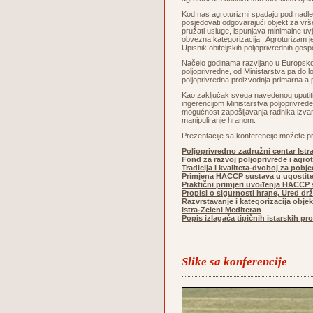
Kod nas agroturizmi spadaju pod nadležn
posjedovati odgovarajući objekt za vrše
pružati usluge, ispunjava minimalne uvj
obvezna kategorizacija. Agroturizam je
Upisnik obiteljskih poljoprivrednih gos
Načelo godinama razvijano u Europskoj u
poljoprivredne, od Ministarstva pa do
poljoprivredna proizvodnja primarna a p
Kao zaključak svega navedenog uputiti ć
ingerencijom Ministarstva poljoprivrede
mogućnost zapošljavanja radnika izvan ob
manipuliranje hranom.
Prezentacije sa konferencije možete pr
Poljoprivredno zadružni centar Istr
Fond za razvoj poljoprivrede i agro
Tradicija i kvaliteta-dvoboj za pobj
Primjena HACCP sustava u ugostite
Praktični primjeri uvođenja HACCP s
Propisi o sigurnosti hrane, Ured dr
Razvrstavanje i kategorizacija obje
Istra-Zeleni Mediteran
Popis izlagača tipičnih istarskih p
Slike sa konferencije