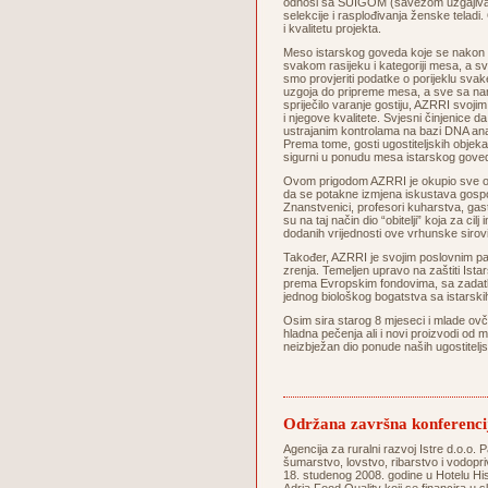
odnosi sa SUIGOM (savezom uzgajivača 
selekcije i rasplođivanja ženske telad
i kvalitetu projekta.
Meso istarskog goveda koje se nakon s
svakom rasijeku i kategoriji mesa, a sva
smo provjeriti podatke o porijeklu svake
uzgoja do pripreme mesa, a sve sa na
spriječilo varanje gostiju, AZRRI svoji
i njegove kvalitete. Svjesni činjenice d
ustrajanim kontrolama na bazi DNA ana
Prema tome, gosti ugostiteljskih objeka
sigurni u ponudu mesa istarskog
Ovom prigodom AZRRI je okupio sve oso
da se potakne izmjena iskustava gospod
Znanstvenici, profesori kuharstva, gastrok
su na taj način dio “obitelji” koja za c
dodanih vrijednosti ove vrhunske si
Također, AZRRI je svojim poslovnim pa
zrenja. Temeljen upravo na zaštiti Istars
prema Evropskim fondovima, sa zadatkom
jednog biološkog bogatstva sa istarskih 
Osim sira starog 8 mjeseci i mlade ovč
hladna pečenja ali i novi proizvodi od 
neizbježan dio ponude naših ugostitel
Održana završna konferenci
Agencija za ruralni razvoj Istre d.o.o. P
šumarstvo, lovstvo, ribarstvo i vodopri
18. studenog 2008. godine u Hotelu His