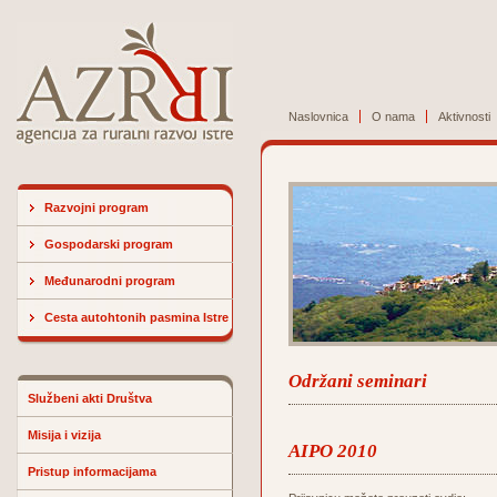
Naslovnica
O nama
Aktivnosti
Razvojni program
Gospodarski program
Međunarodni program
Cesta autohtonih pasmina Istre
Održani seminari
Službeni akti Društva
Misija i vizija
AIPO 2010
Pristup informacijama