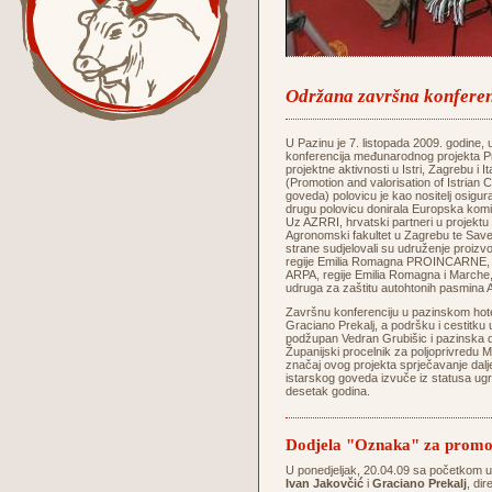
Održana završna konferenc
U Pazinu je 7. listopada 2009. godine
konferencija međunarodnog projekta Pr
projektne aktivnosti u Istri, Zagrebu i I
(Promotion and valorisation of Istrian C
goveda) polovicu je kao nositelj osigura
drugu polovicu donirala Europska k
Uz AZRRI, hrvatski partneri u projektu 
Agronomski fakultet u Zagrebu te Save
strane sudjelovali su udruženje proi
regije Emilia Romagna PROINCARNE, Age
ARPA, regije Emilia Romagna i Marche, 
udruga za zaštitu autohtonih pasmina A
Završnu konferenciju u pazinskom hote
Graciano Prekalj, a podršku i cestitku u
podžupan Vedran Grubišic i pazinska 
Županijski procelnik za poljoprivredu Mi
značaj ovog projekta sprječavanje dal
istarskog goveda izvuče iz statusa ugro
desetak godina.
Dodjela "Oznaka" za promoc
U ponedjeljak, 20.04.09 sa početkom 
Ivan Jakovčić
i
Graciano Prekalj
, di