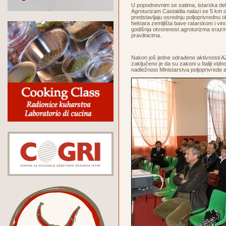
U popodnevnim se satima, istarska dele
Agroturizam Castaldia nalazi se 5 km o
predstavljaju osrednju poljoprivrednu ob
hektara zemljišta bave ratarskom i vin
godišnja otvorenost agroturizma srazmj
pravilnicima.
Nakon još jedne odrađene aktivnosti A
zaključeno je da su zakoni u Italiji vid
nadležnost Ministarstva poljoprivrede 