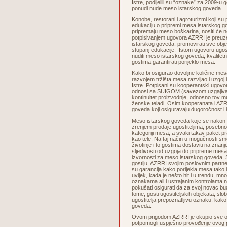
Istre, podijelili su “oznake” za 2009-u g
ponudi nude meso istarskog goveda.
Konobe, restorani i agroturizmi koji su
edukaciju o pripremi mesa istarskog go
pripremaju meso boškarina, nositi će
potpisivanjem ugovora AZRRI je preuze
istarskog goveda, promovirati sve objek
stupanj edukacije. Istom ugovoru ugosti
nuditi meso istarskog goveda, kvalitetn
gostima garantirati porijeklo mesa.
Kako bi osigurao dovoljne količine me
razvojem tržišta mesa razvijao i uzgoj
Istre. Potpisani su kooperantski ugovor
odnosi sa SUIGOM (savezom uzgajivača
kontinuitet proizvodnje, odnosno tov mu
ženske teladi. Osim kooperanata i AZRR
goveda koji osiguravaju dugoročnost i
Meso istarskog goveda koje se nakon s
zrenjem prodaje ugostiteljima, posebn
kategoriji mesa, a svaki takav paket prat
kao tele. Na taj način u mogučnosti smo
životinje i to gostima dostaviti na znan
sljedivosti od uzgoja do pripreme mes
izvornosti za meso istarskog goveda. S
gostiju, AZRRI svojim poslovnim partner
su garancija kako porijekla mesa tako i
uvijek, kada je nešto hit i u trendu, mn
oznakama ali i ustrajanim kontrolama 
pokušati osigurati da za svoj novac b
tome, gosti ugostiteljskih objekata, sl
ugostitelja prepoznatljivu oznaku, kako
goveda.
Ovom prigodom AZRRI je okupio sve osob
potpomogli uspješno provođenje ovog p