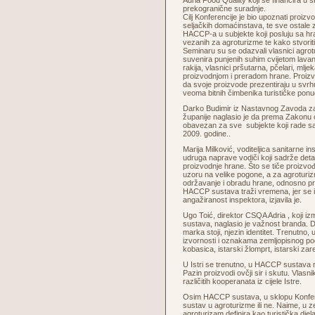
Adria Food Quality koji se financira u 
prekogranične suradnje.
Cilj Konferencije je bio upoznati proizv
seljačkih domaćinstava, te sve ostale
HACCP-a u subjekte koji posluju sa h
vezanih za agroturizme te kako stvoriti
Seminaru su se odazvali vlasnici agrot
suvenira punjenih suhim cvijetom lavan
rakija, vlasnici pršutarna, pčelari, mlje
proizvodnjom i preradom hrane. Proizv
da svoje proizvode prezentiraju u svrhu
veoma bitnih čimbenika turističke ponu
Darko Budimir iz Nastavnog Zavoda z
županije naglasio je da prema Zakonu 
obavezan za sve subjekte koji rade s
2009. godine..
Marija Milković, voditeljica sanitarne i
udruga naprave vodiči koji sadrže deta
proizvodnje hrane. Što se tiče proizvođa
uzoru na velike pogone, a za agroturizme
održavanje i obradu hrane, odnosno pri
HACCP sustava traži vremena, jer se i n
angažiranost inspektora, izjavila je.
Ugo Toić, direktor CSQA Adria , koji izm
sustava, naglasio je važnost branda. D
marka stoji, njezin identitet. Trenutno, 
izvornosti i oznakama zemljopisnog podr
kobasica, istarski žlomprt, istarski zar
U Istri se trenutno, u HACCP sustava n
Pazin proizvodi ovčji sir i skutu. Vlasn
različitih kooperanata iz cijele Istre.
Osim HACCP sustava, u sklopu Konferen
sustav u agroturizme ili ne. Naime, u 
agroturizam definira kao turistička dje