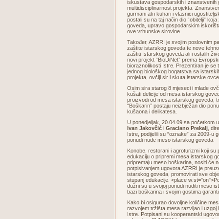
iskustava gospodarskih i znanstvenih 
multidisciplinarnost projekta. Znanstven
gurmani ali i kuhari i vlasnici ugostiteljs
postali su na taj način dio “obitelji” koja
goveda, upravo gospodarskim iskorišta
ove vrhunske sirovine.
Također, AZRRI je svojim poslovnim p
zaštite istarskog goveda te nove tehno
zaštiti Istarskog goveda ali i ostalih živ
novi projekt “BioDiNet” prema Evrops
bioraznolikosti Istre. Prezentiran je se
jednog biološkog bogatstva sa istarskih
projekta, ovčiji sir i skuta istarske ovce
Osim sira starog 8 mjeseci i mlade ov
kušati delicije od mesa istarskog goved
proizvodi od mesa istarskog goveda, tra
“Boškarin” postaju neizbježan dio ponu
kušaona i delikatesa.
U ponedjeljak, 20.04.09 sa početkom 
Ivan Jakovčić
i
Graciano Prekalj
, di
Istre, podijelili su “oznake” za 2009-u g
ponudi nude meso istarskog goveda.
Konobe, restorani i agroturizmi koji su
edukaciju o pripremi mesa istarskog go
pripremaju meso boškarina, nositi će
potpisivanjem ugovora AZRRI je preuze
istarskog goveda, promovirati sve objek
stupanj edukacije. <place w:st="on">Po
dužni su u svojoj ponudi nuditi meso is
bazi boškarina i svojim gostima garanti
Kako bi osigurao dovoljne količine me
razvojem tržišta mesa razvijao i uzgoj
Istre. Potpisani su kooperantski ugovor