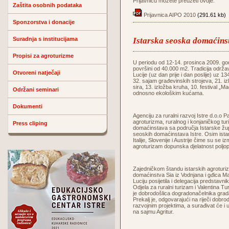
Prijavnicu možete preuzeti ovdje:
Zaštita osobnih podataka
Prijavnica AIPO 2010
(291.61 kb)
Sponzorstva i donacije
Suradnja s institucijama
Istarska seoska domaćin
Propisi za agroturizme
U periodu od 12-14. prosinca 2009. godi
površini od 40.000 m2. Tradicija održa
Otvoreni natječaji
Lucije (uz dan prije i dan poslije) uz 1
32. sajam građevinskih strojeva, 21. iz
sira, 13. izložba kruha, 10. festival „
Održani seminari
odnosno ekološkim kućama.
Dokumenti
Agenciju za ruralni razvoj Istre d.o.
agroturizma, ruralnog i konjaničkog tur
Press cliping
domaćinstava sa područja Istarske župa
seoskih domaćinstava Istre. Osim istar
Italije, Slovenije i Austrije čime su se i
agroturizam dopunska djelatnost poljop
Zajedničkom štandu istarskih agroturiz
domaćinstva Sia iz Vodnjana i gđica Ma
Luciju posijetila i delegacija predsta
Odjela za ruralni turizam i Valentina T
je dobrodošlica dogradonačelnika grad
Prekalj je, odgovarajući na riječi dobro
razvojnim projektima, a surađivat će i
na sajmu Agritur.