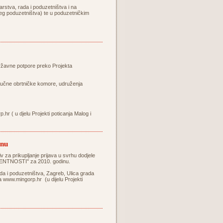
rstva, rada i poduzetništva i na
njeg poduzetništva) te u poduzetničkim
državne potpore preko Projekta
ručne obrtničke komore, udruženja
p.hr
( u djelu Projekti poticanja Malog i
inu
v za prikupljanje prijava u svrhu dodjele
ENTNOSTI'' za 2010. godinu.
ada i poduzetništva, Zagreb, Ulica grada
va
www.mingorp.hr
(u dijelu Projekti