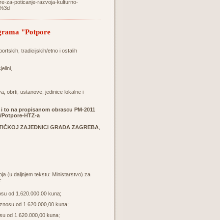
re-za-poticanje-razvoja-kulturno-
d%3d
rograma "Potpore
rtskih, tradicijskih/etno i ostalih
elini,
 obrti, ustanove, jedinice lokalne i
u i to na propisanom obrascu PM-2011
a/Potpore-HTZ-a
TIČKOJ ZAJEDNICI GRADA ZAGREBA
,
ja (u daljnjem tekstu: Ministarstvo) za
:
osu od 1.620.000,00 kuna;
iznosu od 1.620.000,00 kuna;
osu od 1.620.000,00 kuna;