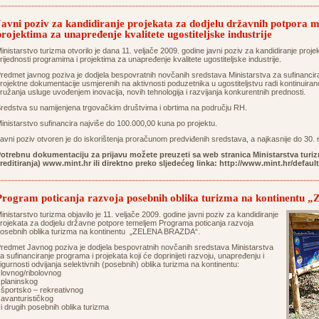
Javni poziv za kandidiranje projekata za dodjelu državnih potpora 
projektima za unapređenje kvalitete ugostiteljske industrije
inistarstvo turizma otvorilo je dana 11. veljače 2009. godine javni poziv za kandidiranje proj
rijednosti programima i projektima za unapređenje kvalitete ugostiteljske industrije.
redmet javnog poziva je dodjela bespovratnih novčanih sredstava Ministarstva za sufinancira
rojektne dokumentacije usmjerenih na aktivnosti poduzetnika u ugostiteljstvu radi kontinuirano
ružanja usluge uvođenjem inovacija, novih tehnologija i razvijanja konkurentnih prednosti.
redstva su namijenjena trgovačkim društvima i obrtima na području RH.
inistarstvo sufinancira najviše do 100.000,00 kuna po projektu.
avni poziv otvoren je do iskorištenja proračunom predviđenih sredstava, a najkasnije do 30. 
otrebnu dokumentaciju za prijavu možete preuzeti sa web stranica Ministarstva turiz
reditiranja) www.mint.hr ili direktno preko sljedećeg linka: http://
www.mint.hr/defaul
Program poticanja razvoja posebnih oblika turizma na kontinen
inistarstvo turizma objavilo je 11. veljače 2009. godine javni poziv za kandidiranje
rojekata za dodjelu državne potpore temeljem Programa poticanja razvoja
osebnih oblika turizma na kontinentu „ZELENA BRAZDA“.
redmet Javnog poziva je dodjela bespovratnih novčanih sredstava Ministarstva
a sufinanciranje programa i projekata koji će doprinijeti razvoju, unapređenju i
igurnosti odvijanja selektivnih (posebnih) oblika turizma na kontinentu:
 lovnog/ribolovnog
 planinskog
 športsko – rekreativnog
 avanturističkog
 i drugih posebnih oblika turizma