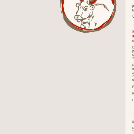
P
M
V
D
p
s
2
P
n
z
2
o
R
P
O
M
"