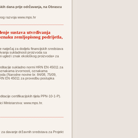
skih dana prije održavanja, na Obrascu
lnog razvoja
www.mps.hr
đenje sustava utvrđivanja
 oznaku zemljopisnog podrijetla,
e natječaj za dodjelu financijskih sredstava
đivanja sukladnosti proizvoda sa
lni ugled i znak ekološkog proizvoda» za
kreditacije sukladno normi HRN EN 45011 za
o oznakama izvornosti, oznakama
voda (Narodne novine br. 84/08, 75/09,
mi HRN EN 45011 za provedbu postupka
acije certifikacijskih tijela PPN-10-1-P).
ci Ministarstva:
www.mps.hr
.
iv za davanje državnih sredstava za Projekt