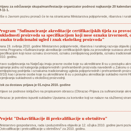
rijavu za održavanje skupa/manifestacije
organizator
podnosi najkasnije 20 kalendar
-11-1.
iše o Javnom pozivu pronaći će te na stranicama Ministarstva poljoprivrede, ribarstva i rura
Program "Sufinanciranje akreditacije certifikacijskih tijela za provo
sukladnosti proizvoda sa specifikacijom koji nose oznaku izvornosti,
oznaku tradicionalni ugled i znak ekološkog proizvoda"
ana 19. svibnja 2010. godine Ministarstvo poljoprivrede, ribarstva i ruralnog razvoja objavilo j
rema Programu «Sufinanciranje akreditacije certifikacijskih tijela za provođenje sustava utvr
pecifikacijom koji nose oznaku izvornosti, oznaku zemljopisnog podrijetla, oznaku tradiciona
010. godinu.
ravo sudjelovanja na Natječaju imaju pravne osobe koje su akreditirane ili su u postupku a
ajmanje jednu od kategorija poljoprivrednih i prehrambenih proizvoda navedenih u Zakonu 
emljopisnog podrijetla i oznakama tradicionalnog ugleda poljoprivrednih i prehrambenih proiz
0/10) kao i pravne osobe koje su akreditirane ili su u postupku akreditacije sukladno nor
cjenjivanja sukladnosti u ekološkoj proizvodnji.
ok za dostavu prijava je 01.rujna 2010. godine
rijave se podnose isključivo na propisanom obrascu (Obrazac-Prijava za sufinanciranje akredit
brazac je potrebno ispuniti sukladno Uputama za korisnike koji se nalaze na službenoj strani
Projekt "Dokavlifikacije ili prekvalifikacije u obrtništvu"
inistarstvo gospodarstva, rada i poduzetništva objavilo je 12. ožujka 2010. godine javni poz
Dokvalifikacije i prekvalifikacije u obrtništvu" za 2010. godinu.