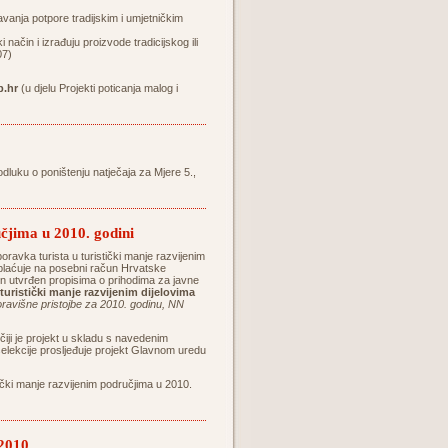
vanja potpore tradijskim i umjetničkim
način i izrađuju proizvode tradicijskog ili
07)
.hr
(u djelu Projekti poticanja malog i
odluku o poništenju natječaja za Mjere 5.,
čjima u 2010. godini
 boravka turista u turistički manje razvijenim
 uplaćuje na posebni račun Hrvatske
čun utvrđen propisima o prihodima za javne
turistički manje razvijenim dijelovima
boravišne pristojbe za 2010. godinu, NN
čiji je projekt u skladu s navedenim
selekcije prosljeđuje projekt Glavnom uredu
ički manje razvijenim područjima u 2010.
2010.