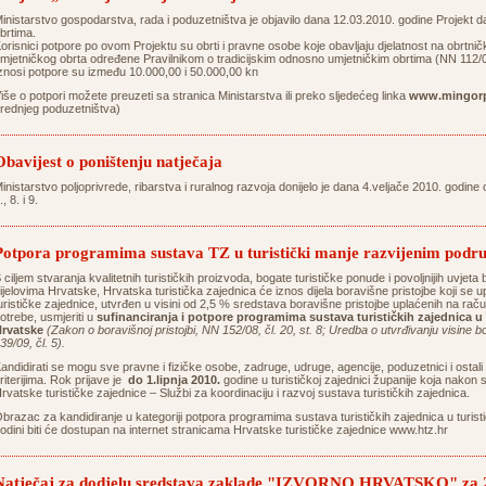
inistarstvo gospodarstva, rada i poduzetništva je objavilo dana 12.03.2010. godine Projekt da
brtima.
orisnici potpore po ovom Projektu su obrti i pravne osobe koje obavljaju djelatnost na obrtnički 
mjetničkog obrta određene Pravilnikom o tradicijskim odnosno umjetničkim obrtima (NN 112/
znosi potpore su između 10.000,00 i 50.000,00 kn
iše o potpori možete preuzeti sa stranica Ministarstva ili preko sljedećeg linka
www.mingorp
rednjeg poduzetništva)
Obavijest o poništenju natječaja
inistarstvo poljoprivrede, ribarstva i ruralnog razvoja donijelo je dana 4.veljače 2010. godine 
., 8. i 9.
Potpora programima sustava TZ u turistički manje razvijenim podru
 ciljem stvaranja kvalitetnih turističkih proizvoda, bogate turističke ponude i povoljnijih uvjeta
ijelovima Hrvatske, Hrvatska turistička zajednica će iznos dijela boravišne pristojbe koji se
urističke zajednice, utvrđen u visini od 2,5 % sredstava boravišne pristojbe uplaćenih na ra
otrebe, usmjeriti u
sufinanciranja i potpore programima sustava turističkih zajednica u 
rvatske
(Zakon o boravišnoj pristojbi, NN 152/08, čl. 20, st. 8; Uredba o utvrđivanju visine 
39/09, čl. 5).
andidirati se mogu sve pravne i fizičke osobe, zadruge, udruge, agencije, poduzetnici i ostali 
riterijima. Rok prijave je
do 1.lipnja 2010.
godine u turističkoj zajednici županije koja nakon 
rvatske turističke zajednice – Službi za koordinaciju i razvoj sustava turističkih zajednica.
brazac za kandidiranje u kategoriji potpora programima sustava turističkih zajednica u turist
odini biti će dostupan na internet stranicama Hrvatske turističke zajednice www.htz.hr
Natječaj za dodjelu sredstava zaklade "IZVORNO HRVATSKO" za 