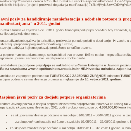
ajednicehttp://business.croatia.hr/hr-HR/Hrvatska-turisticka-zajednica/Potpore-HTZ-a/Potpo
uristickih-inicijativa-(projekti-proizvodi-dogadanja-manifestacije)?Y2lcMjMyNSxwXDI0Mg%3
Javni poziv za kandidiranje maniofestacija z adodjelu potpore iz p
manifestacijama" u 2011. godini
rvatska turistička zajednica će u 2011. godini financijski poduprijeti određeni broj zabavnih, spo
anifestacija koje doprinose:
 unapređivanju/obogaćivanju turističkog proizvoda/ ponude pojedine destinacije i Hrvatske u cj
 stvaranju prepoznatljivog imidža hrvatskog turizma,
 razvoju sadržaja koji omogućavaju produženje turističke sezone.
a potpore manifestacijama mogu se kandidirati sve pravne i fizičke osobe – trgovačka društva,
egionalne uprave i samouprave i ostali pravne i fizičke osobe.
andidature za potpore prijavljuju se sukladno utvrđenim kriterijima u Javnom poziv
iše na stranicama
www.http://business.croatia.hr/hr-HR/Hrvatska-turisticka-zajednic
andidature za potpore podnose se
TURISTIČKOJ ZAJEDNICI ŽUPANIJE
, odnosno
TURIS
a čijem području se manifestacija organizira,
najkasnije do 10. veljače 2011. godine.
Raspisan javni poziv za dodjelu potpore organizatorima
redmet Javnog poziva je dodjela potpore Ministarstva poljoprivrede, ribarstva i ruralnog razvo
rganizaciju skupova/manifestacija u 2011 godini u ukupnom iznosu od
4.860.000,00 kuna
i to
za skupove/manifestacije održane u razdoblju 01/01/2011 – 30/04/2011 godine, u izn
za skupove/manifestacije održane u razdoblju 01/05/2011 – 31/08/2011 godine, u 
za skupove/manifestacije održane u razdoblju 01/09/2011 – 31/12/2011 godine, u izn