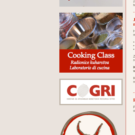
z
t
H
m
•
•
•
Z
r
K
v
K
n
P
o