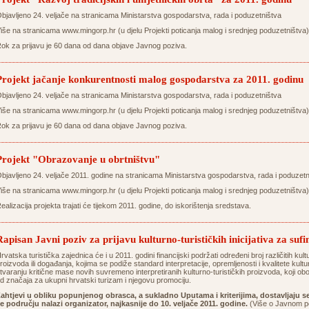
bjavljeno 24. veljače na stranicama Ministarstva gospodarstva, rada i poduzetništva
iše na stranicama
www.mingorp.hr
(u djelu Projekti poticanja malog i srednjeg poduzetništva)
ok za prijavu je 60 dana od dana objave Javnog poziva.
Projekt jačanje konkurentnosti malog gospodarstva za 2011. godinu
bjavljeno 24. veljače na stranicama Ministarstva gospodarstva, rada i poduzetništva
iše na stranicama
www.mingorp.hr
(u djelu Projekti poticanja malog i srednjeg poduzetništva)
ok za prijavu je 60 dana od dana objave Javnog poziva.
Projekt "Obrazovanje u obrtništvu"
bjavljeno 24. veljače 2011. godine na stranicama Ministarstva gospodarstva, rada i poduzetn
iše na stranicama
www.mingorp.hr
(u djelu Projekti poticanja malog i srednjeg poduzetništva)
ealizacija projekta trajati će tijekom 2011. godine, do iskorištenja sredstava.
Rapisan Javni poziv za prijavu kulturno-turističkih inicijativa za suf
rvatska turistička zajednica će i u 2011. godini financijski podržati određeni broj različitih kultur
roizvoda ili događanja, kojima se podiže standard interpretacije, opremljenosti i kvalitete kultu
tvaranju kritične mase novih suvremeno interpretiranih kulturno-turističkih proizvoda, koji 
d značaja za ukupni hrvatski turizam i njegovu promociju.
ahtjevi u obliku popunjenog obrasca, a sukladno Uputama i kriterijima, dostavljaju se
e području nalazi organizator, najkasnije do 10. veljače 2011. godine.
(Više o Javnom po