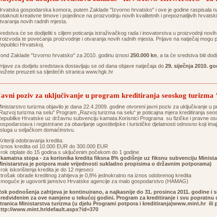
rvatska gospodarska komora, putem Zaklade "Izvorno hrvatsko" i ove je godine raspisala nat
otaknuti kreativne timove i pojedince na proizvodnju novih kvalitetnih i prepoznatljivih hrvatsk
tvaranja novih radnih mjesta.
redstva će se dodijeliti s ciljem poticanja istraživačkog rada i inovatorstva u proizvodnji novih 
roizvoda te povećanja proizvodnje i otvaranja novih radnih mjesta. Prijave na natječaj mogu pr
epublici Hrvatskoj.
ond Zaklade "Izvorno hrvatsko" za 2010. godinu iznosi
250.000 kn
, a ta će sredstva biti dod
rijave za dodjelu sredstava dostavljaju se od dana objave natječaja do
29. siječnja 2010. go
ožete preuzeti sa sljedećih stranica
www.hgk.hr
Javni poziv za uključivanje u program kreditiranja seoskog turizma
inistarstvo turizma objavilo je dana 22.4.2009. godine otvoreni javni poziv za uključivanje u
Razvoj turizma na selu" Program „Razvoj turizma na selu“ je poticajna mjera kreditiranja se
epublike Hrvatske uz državnu subvenciju kamata.Korisnici Programa su fizičke i pravne oso
ospodarstava i registrirane za obavljanje ugostiteljske i turističke djelatnosti odnosno koji im
sluga u seljačkom domaćinstvu.
riteriji odobravanja kredita:
 iznos kredita od 10.000 EUR do 300.000 EUR
 rok otplate do 15 godina s uključenim počekom do 1 godine
•
kamatna stopa - za korisnika kredita fiksna 8% godišnje uz fiksnu subvenciju Minist
inistarstva je potpora male vrijednosti sukladno propisima o državnim potporama)
 rok iskorištenja kredita je do 12 mjeseci
 trošak obrade kreditnog zahtjeva je 0,8% jednokratno na iznos odobrenog kredita
 moguće je ugovoriti jamstvo Hrvatske agencije za malo gospodarstvo (HAMAG)
ok podnošenja zahtjeva je kontinuirano, a najkasnije do 31. prosinca 2011. godine 
redviđenim za ove namjene u tekućoj godini. Program za kreditiranje i svu popratnu
tranica Ministarstva turizma (u djelu Programi potpora i kreditiranja)www.mint.hr ili
ttp://www.mint.hr/default.aspx?id=370