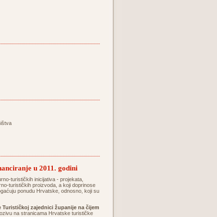
ištva
inanciranje u 2011. godini
no-turističkih inicijativa - projekata,
rno-turističkih proizvoda, a koji doprinose
obogaćuju ponudu Hrvatske, odnosno, koji su
 Turističkoj zajednici županije na čijem
zivu na stranicama Hrvatske turističke