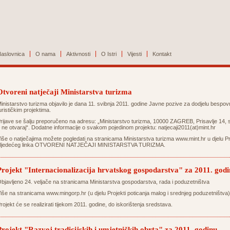
aslovnica
O nama
Aktivnosti
O Istri
Vijesti
Kontakt
Otvoreni natječaji Ministarstva turizma
inistarstvo turizma objavilo je dana 11. svibnja 2011. godine Javne pozive za dodjelu bespovr
urističkim projektima.
rijave se šalju preporučeno na adresu: „Ministarstvo turizma, 10000 ZAGREB, Prisavlje 14
 ne otvaraj“. Dodatne informacije o svakom pojedinom projektu:
natjecaji2011(at)mint.hr
iše o natječajima možete pogledati na stranicama Ministarstva turizma
www.mint.hr
u djelu Pr
ljedećeg linka
OTVORENI NATJEČAJI MINISTARSTVA TURIZMA
.
Projekt "Internacionalizacija hrvatskog gospodarstva" za 2011. god
bjavljeno 24. veljače na stranicama Ministarstva gospodarstva, rada i poduzetništva
iše na stranicama
www.mingorp.hr
(u djelu Projekti poticanja malog i srednjeg poduzetništva)
rojekt će se realizirati tijekom 2011. godine, do iskorištenja sredstava.
Projekt "Razvoj tradicijskih i umjetničkih obrta" za 2011. godinu