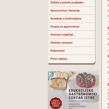
Zaštita osobnih podataka
O
Sponzorstva i donacije
V
R
Suradnja s institucijama
Propisi za agroturizme
O
Otvoreni natječaji
V
Održani seminari
R
Dokumenti
Press cliping
O
V
R
H
p
s
o
Z
s