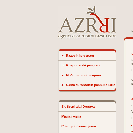
N
Razvojni program
M
t
Gospodarski program
P
–
Međunarodni program
V
s
Cesta autohtonih pasmina Istre
O
Službeni akti Društva
V
Misija i vizija
P
Pristup informacijama