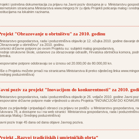
rojekt i potrebna dokumentacija za prijavu na Javni poziv dostupna je u Ministarstvu gospoda
nternetskim stranicama Ministarstva
www.mingorp.hr
(u djelu Projekti poticanja malog i sred
nstitucijama na lokalnim razinama.
Projekt "Obrazovanje u obrtništvu" za 2010. godinu
inistarstvo gospodarstva, rada i poduzetništva objavilo je 12. ožujka 2010. godine davanje 
Obrazovanje u obrtništvu" za 2010. godinu.
orisnici državne potpore po ovom Projektu su: subjekti malog gospodarstva,
rednje strukovne škole, ustanove za obrazovanje odraslih, Hrvatska obrtnička komora, pod
brtnika.
espovratne potpore odobravaju se u iznosu od 20.000,00 do 80.000,00 kn.
iše o Projektu možete prnaći na stranicama Ministarstva ili preko sljedećeg linka
www.mingor
rednjeg poduzetništva)
Javni poziv za projekt "Inovacijom do konkurentnosti" za 2010. god
inistarstvo gospodarstva, rada i poduzetništva objavilo je 26. veljače 2010. godine Javni pozi
espovratne državne potpore male vrijednosti u okviru Projekta ''INOVACIJOM DO KONKUR
pute za prijavitelje i pripadajući obrasci za prijavu se podižu u Ministarstvu gospodarstva, r
ukovara 78, a dostupne su i na web stranici Ministarstva gospodarstva, rada i poduzetništ
oticanja Malog i Srednjeg poduzetništva)
avni poziv traje 45 dana od dana objave Javnog poziva.
Projekt „Razvoj tradicijskih i umjetničkih obrta“