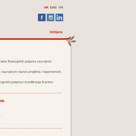
HR
ENG
ITA
Istrijana
atno financijskih potpora razvojnmi
, s naznakom naziva projekta i napomenom
ogrami potpora i kreditiranja ili preko
inu
.