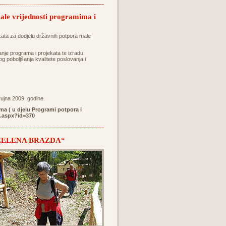
male vrijednosti programima i
ekata za dodjelu državnih potpora male
nje programa i projekata te izradu
g poboljšanja kvalitete poslovanja i
rujna 2009. godine.
ma ( u djelu Programi potpora i
t.aspx?id=370
tu „ZELENA BRAZDA“