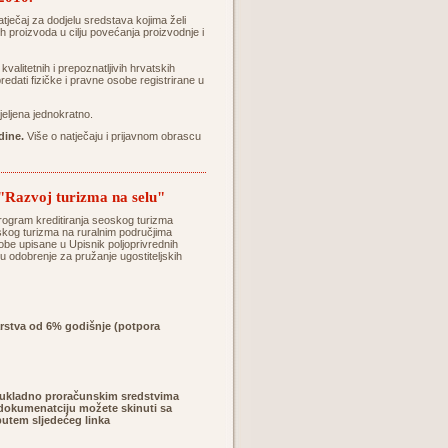
ječaj za dodjelu sredstava kojima želi
ih proizvoda u cilju povećanja proizvodnje i
kvalitetnih i prepoznatljivih hrvatskih
edati fizičke i pravne osobe registrirane u
ijeljena jednokratno.
dine.
Više o natječaju i prijavnom obrascu
 "Razvoj turizma na selu"
 program kreditiranja seoskog turizma
oskog turizma na ruralnim područjima
be upisane u Upisnik poljoprivrednih
aju odobrenje za pružanje ugostiteljskih
arstva od 6% godišnje (potpora
i sukladno proračunskim sredstvima
 dokumenatciju možete skinuti sa
 putem sljedećeg linka