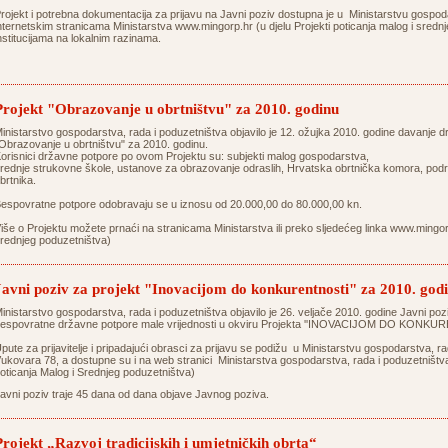
rojekt i potrebna dokumentacija za prijavu na Javni poziv dostupna je u Ministarstvu gospoda
nternetskim stranicama Ministarstva
www.mingorp.hr
(u djelu Projekti poticanja malog i sred
nstitucijama na lokalnim razinama.
Projekt "Obrazovanje u obrtništvu" za 2010. godinu
inistarstvo gospodarstva, rada i poduzetništva objavilo je 12. ožujka 2010. godine davanje 
Obrazovanje u obrtništvu" za 2010. godinu.
orisnici državne potpore po ovom Projektu su: subjekti malog gospodarstva,
rednje strukovne škole, ustanove za obrazovanje odraslih, Hrvatska obrtnička komora, pod
brtnika.
espovratne potpore odobravaju se u iznosu od 20.000,00 do 80.000,00 kn.
iše o Projektu možete prnaći na stranicama Ministarstva ili preko sljedećeg linka
www.mingor
rednjeg poduzetništva)
Javni poziv za projekt "Inovacijom do konkurentnosti" za 2010. god
inistarstvo gospodarstva, rada i poduzetništva objavilo je 26. veljače 2010. godine Javni pozi
espovratne državne potpore male vrijednosti u okviru Projekta ''INOVACIJOM DO KONKUR
pute za prijavitelje i pripadajući obrasci za prijavu se podižu u Ministarstvu gospodarstva, r
ukovara 78, a dostupne su i na web stranici Ministarstva gospodarstva, rada i poduzetništ
oticanja Malog i Srednjeg poduzetništva)
avni poziv traje 45 dana od dana objave Javnog poziva.
Projekt „Razvoj tradicijskih i umjetničkih obrta“