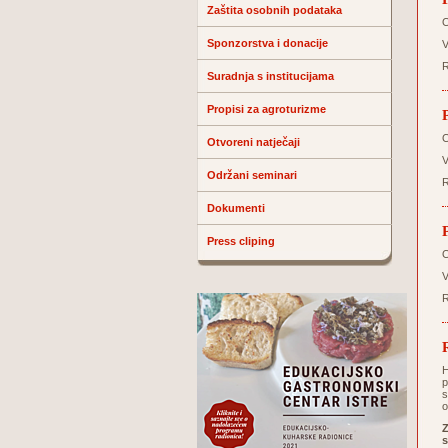
Zaštita osobnih podataka
O
Sponzorstva i donacije
V
R
Suradnja s institucijama
Propisi za agroturizme
O
Otvoreni natječaji
V
Održani seminari
R
Dokumenti
Press cliping
O
V
R
H
p
s
o
Z
s