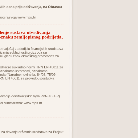
skih dana prije održavanja, na Obrascu
lnog razvoja
www.mps.hr
đenje sustava utvrđivanja
 oznaku zemljopisnog podrijetla,
e natječaj za dodjelu financijskih sredstava
đivanja sukladnosti proizvoda sa
lni ugled i znak ekološkog proizvoda» za
kreditacije sukladno normi HRN EN 45011 za
o oznakama izvornosti, oznakama
voda (Narodne novine br. 84/08, 75/09,
mi HRN EN 45011 za provedbu postupka
acije certifikacijskih tijela PPN-10-1-P).
ci Ministarstva:
www.mps.hr
.
iv za davanje državnih sredstava za Projekt