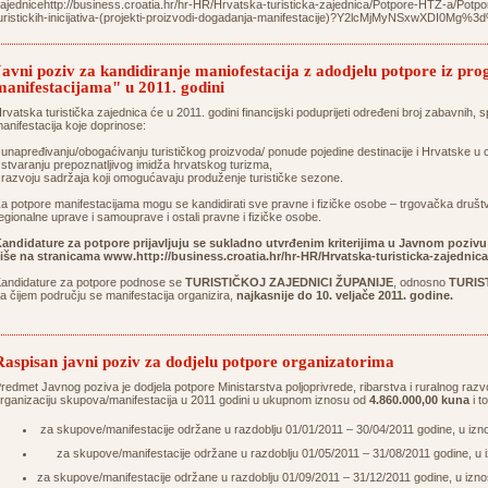
ajednicehttp://business.croatia.hr/hr-HR/Hrvatska-turisticka-zajednica/Potpore-HTZ-a/Potpo
uristickih-inicijativa-(projekti-proizvodi-dogadanja-manifestacije)?Y2lcMjMyNSxwXDI0Mg%3
Javni poziv za kandidiranje maniofestacija z adodjelu potpore iz p
manifestacijama" u 2011. godini
rvatska turistička zajednica će u 2011. godini financijski poduprijeti određeni broj zabavnih, spo
anifestacija koje doprinose:
 unapređivanju/obogaćivanju turističkog proizvoda/ ponude pojedine destinacije i Hrvatske u cj
 stvaranju prepoznatljivog imidža hrvatskog turizma,
 razvoju sadržaja koji omogućavaju produženje turističke sezone.
a potpore manifestacijama mogu se kandidirati sve pravne i fizičke osobe – trgovačka društva,
egionalne uprave i samouprave i ostali pravne i fizičke osobe.
andidature za potpore prijavljuju se sukladno utvrđenim kriterijima u Javnom poziv
iše na stranicama
www.http://business.croatia.hr/hr-HR/Hrvatska-turisticka-zajednic
andidature za potpore podnose se
TURISTIČKOJ ZAJEDNICI ŽUPANIJE
, odnosno
TURIS
a čijem području se manifestacija organizira,
najkasnije do 10. veljače 2011. godine.
Raspisan javni poziv za dodjelu potpore organizatorima
redmet Javnog poziva je dodjela potpore Ministarstva poljoprivrede, ribarstva i ruralnog razvo
rganizaciju skupova/manifestacija u 2011 godini u ukupnom iznosu od
4.860.000,00 kuna
i to
za skupove/manifestacije održane u razdoblju 01/01/2011 – 30/04/2011 godine, u izn
za skupove/manifestacije održane u razdoblju 01/05/2011 – 31/08/2011 godine, u 
za skupove/manifestacije održane u razdoblju 01/09/2011 – 31/12/2011 godine, u izn