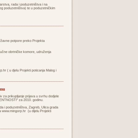
rstva, rada i poduzetništva i na
njeg poduzetništva) te u poduzetničkim
državne potpore preko Projekta
ručne obrtničke komore, udruženja
p.hr
( u djelu Projekti poticanja Malog i
inu
v za prikupljanje prijava u svrhu dodjele
ENTNOSTI'' za 2010. godinu.
ada i poduzetništva, Zagreb, Ulica grada
va
www.mingorp.hr
(u dijelu Projekti