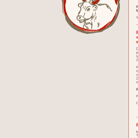
P
M
V
D
p
s
2
P
n
z
2
o
R
P
O
M
"