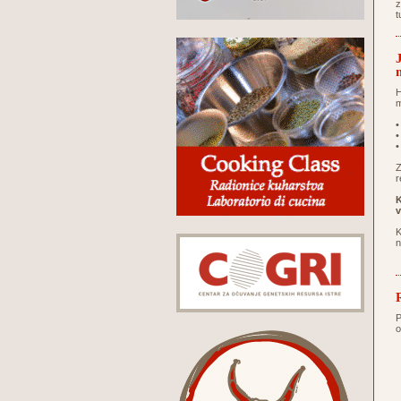
z
t
H
m
•
•
•
Z
r
K
v
K
n
P
o