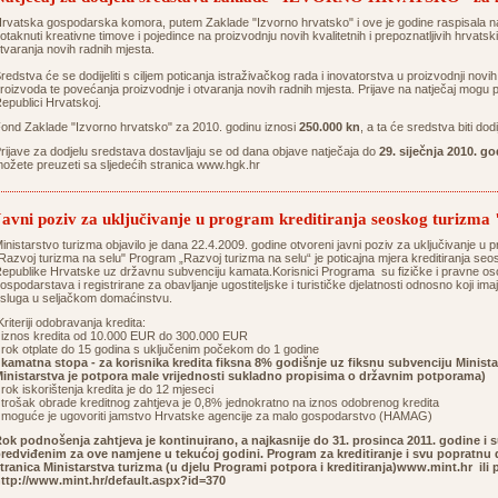
rvatska gospodarska komora, putem Zaklade "Izvorno hrvatsko" i ove je godine raspisala nat
otaknuti kreativne timove i pojedince na proizvodnju novih kvalitetnih i prepoznatljivih hrvatsk
tvaranja novih radnih mjesta.
redstva će se dodijeliti s ciljem poticanja istraživačkog rada i inovatorstva u proizvodnji novih 
roizvoda te povećanja proizvodnje i otvaranja novih radnih mjesta. Prijave na natječaj mogu pr
epublici Hrvatskoj.
ond Zaklade "Izvorno hrvatsko" za 2010. godinu iznosi
250.000 kn
, a ta će sredstva biti dod
rijave za dodjelu sredstava dostavljaju se od dana objave natječaja do
29. siječnja 2010. go
ožete preuzeti sa sljedećih stranica
www.hgk.hr
Javni poziv za uključivanje u program kreditiranja seoskog turizma
inistarstvo turizma objavilo je dana 22.4.2009. godine otvoreni javni poziv za uključivanje u
Razvoj turizma na selu" Program „Razvoj turizma na selu“ je poticajna mjera kreditiranja se
epublike Hrvatske uz državnu subvenciju kamata.Korisnici Programa su fizičke i pravne oso
ospodarstava i registrirane za obavljanje ugostiteljske i turističke djelatnosti odnosno koji im
sluga u seljačkom domaćinstvu.
riteriji odobravanja kredita:
 iznos kredita od 10.000 EUR do 300.000 EUR
 rok otplate do 15 godina s uključenim počekom do 1 godine
•
kamatna stopa - za korisnika kredita fiksna 8% godišnje uz fiksnu subvenciju Minist
inistarstva je potpora male vrijednosti sukladno propisima o državnim potporama)
 rok iskorištenja kredita je do 12 mjeseci
 trošak obrade kreditnog zahtjeva je 0,8% jednokratno na iznos odobrenog kredita
 moguće je ugovoriti jamstvo Hrvatske agencije za malo gospodarstvo (HAMAG)
ok podnošenja zahtjeva je kontinuirano, a najkasnije do 31. prosinca 2011. godine 
redviđenim za ove namjene u tekućoj godini. Program za kreditiranje i svu popratnu
tranica Ministarstva turizma (u djelu Programi potpora i kreditiranja)www.mint.hr ili
ttp://www.mint.hr/default.aspx?id=370