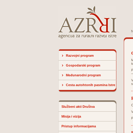
N
Razvojni program
M
t
Gospodarski program
P
–
Međunarodni program
V
s
Cesta autohtonih pasmina Istre
O
Službeni akti Društva
V
Misija i vizija
P
Pristup informacijama