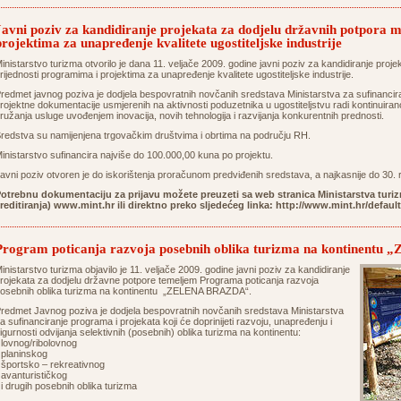
Javni poziv za kandidiranje projekata za dodjelu državnih potpora 
projektima za unapređenje kvalitete ugostiteljske industrije
inistarstvo turizma otvorilo je dana 11. veljače 2009. godine javni poziv za kandidiranje proj
rijednosti programima i projektima za unapređenje kvalitete ugostiteljske industrije.
redmet javnog poziva je dodjela bespovratnih novčanih sredstava Ministarstva za sufinancira
rojektne dokumentacije usmjerenih na aktivnosti poduzetnika u ugostiteljstvu radi kontinuirano
ružanja usluge uvođenjem inovacija, novih tehnologija i razvijanja konkurentnih prednosti.
redstva su namijenjena trgovačkim društvima i obrtima na području RH.
inistarstvo sufinancira najviše do 100.000,00 kuna po projektu.
avni poziv otvoren je do iskorištenja proračunom predviđenih sredstava, a najkasnije do 30. 
otrebnu dokumentaciju za prijavu možete preuzeti sa web stranica Ministarstva turiz
reditiranja) www.mint.hr ili direktno preko sljedećeg linka: http://
www.mint.hr/defaul
Program poticanja razvoja posebnih oblika turizma na kontinen
inistarstvo turizma objavilo je 11. veljače 2009. godine javni poziv za kandidiranje
rojekata za dodjelu državne potpore temeljem Programa poticanja razvoja
osebnih oblika turizma na kontinentu „ZELENA BRAZDA“.
redmet Javnog poziva je dodjela bespovratnih novčanih sredstava Ministarstva
a sufinanciranje programa i projekata koji će doprinijeti razvoju, unapređenju i
igurnosti odvijanja selektivnih (posebnih) oblika turizma na kontinentu:
 lovnog/ribolovnog
 planinskog
 športsko – rekreativnog
 avanturističkog
 i drugih posebnih oblika turizma