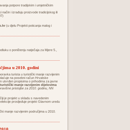
vanja potpore tradijskim i umjetničkim
način i izrađuju proizvode tradicijskog ili
07)
.hr
(u djelu Projekti poticanja malog i
odluku o poništenju natječaja za Mjere 5.,
čjima u 2010. godini
 boravka turista u turistički manje razvijenim
 uplaćuje na posebni račun Hrvatske
čun utvrđen propisima o prihodima za javne
turistički manje razvijenim dijelovima
boravišne pristojbe za 2010. godinu, NN
čiji je projekt u skladu s navedenim
selekcije prosljeđuje projekt Glavnom uredu
ički manje razvijenim područjima u 2010.
2010.