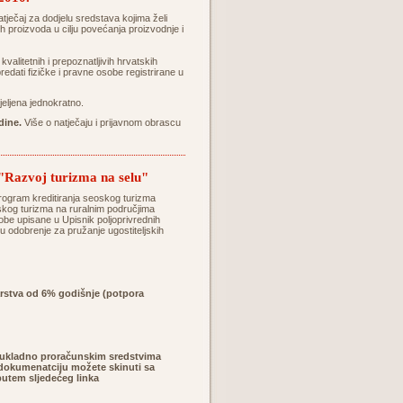
ječaj za dodjelu sredstava kojima želi
ih proizvoda u cilju povećanja proizvodnje i
kvalitetnih i prepoznatljivih hrvatskih
edati fizičke i pravne osobe registrirane u
ijeljena jednokratno.
dine.
Više o natječaju i prijavnom obrascu
 "Razvoj turizma na selu"
 program kreditiranja seoskog turizma
oskog turizma na ruralnim područjima
be upisane u Upisnik poljoprivrednih
aju odobrenje za pružanje ugostiteljskih
arstva od 6% godišnje (potpora
i sukladno proračunskim sredstvima
 dokumenatciju možete skinuti sa
 putem sljedećeg linka