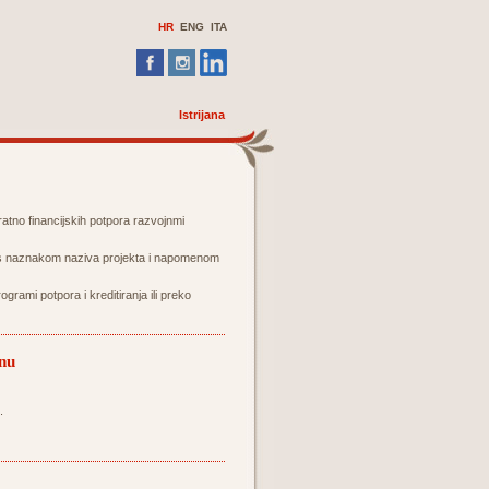
HR
ENG
ITA
Istrijana
atno financijskih potpora razvojnmi
, s naznakom naziva projekta i napomenom
ogrami potpora i kreditiranja ili preko
inu
.