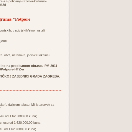
re-za-poticanje-razvoja-kulturno-
d%3d
rograma "Potpore
rtskih, tradicijskih/etno i ostalih
elini,
 obrti, ustanove, jedinice lokalne i
u i to na propisanom obrascu PM-2011
a/Potpore-HTZ-a
TIČKOJ ZAJEDNICI GRADA ZAGREBA
,
ja (u daljnjem tekstu: Ministarstvo) za
:
osu od 1.620.000,00 kuna;
iznosu od 1.620.000,00 kuna;
osu od 1.620.000,00 kuna;