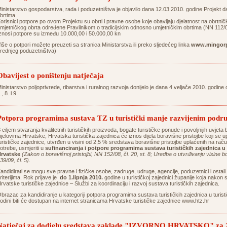
inistarstvo gospodarstva, rada i poduzetništva je objavilo dana 12.03.2010. godine Projekt da
brtima.
orisnici potpore po ovom Projektu su obrti i pravne osobe koje obavljaju djelatnost na obrtnički 
mjetničkog obrta određene Pravilnikom o tradicijskim odnosno umjetničkim obrtima (NN 112/
znosi potpore su između 10.000,00 i 50.000,00 kn
iše o potpori možete preuzeti sa stranica Ministarstva ili preko sljedećeg linka
www.mingorp
rednjeg poduzetništva)
Obavijest o poništenju natječaja
inistarstvo poljoprivrede, ribarstva i ruralnog razvoja donijelo je dana 4.veljače 2010. godine 
., 8. i 9.
Potpora programima sustava TZ u turistički manje razvijenim podru
 ciljem stvaranja kvalitetnih turističkih proizvoda, bogate turističke ponude i povoljnijih uvjeta
ijelovima Hrvatske, Hrvatska turistička zajednica će iznos dijela boravišne pristojbe koji se
urističke zajednice, utvrđen u visini od 2,5 % sredstava boravišne pristojbe uplaćenih na ra
otrebe, usmjeriti u
sufinanciranja i potpore programima sustava turističkih zajednica u 
rvatske
(Zakon o boravišnoj pristojbi, NN 152/08, čl. 20, st. 8; Uredba o utvrđivanju visine 
39/09, čl. 5).
andidirati se mogu sve pravne i fizičke osobe, zadruge, udruge, agencije, poduzetnici i ostali 
riterijima. Rok prijave je
do 1.lipnja 2010.
godine u turističkoj zajednici županije koja nakon 
rvatske turističke zajednice – Službi za koordinaciju i razvoj sustava turističkih zajednica.
brazac za kandidiranje u kategoriji potpora programima sustava turističkih zajednica u turist
odini biti će dostupan na internet stranicama Hrvatske turističke zajednice www.htz.hr
Natječaj za dodjelu sredstava zaklade "IZVORNO HRVATSKO" za 