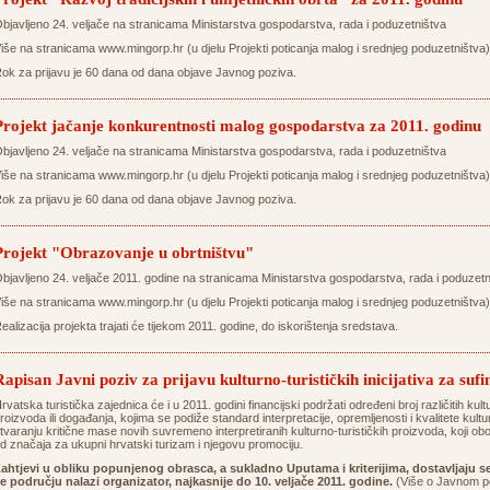
bjavljeno 24. veljače na stranicama Ministarstva gospodarstva, rada i poduzetništva
iše na stranicama
www.mingorp.hr
(u djelu Projekti poticanja malog i srednjeg poduzetništva)
ok za prijavu je 60 dana od dana objave Javnog poziva.
Projekt jačanje konkurentnosti malog gospodarstva za 2011. godinu
bjavljeno 24. veljače na stranicama Ministarstva gospodarstva, rada i poduzetništva
iše na stranicama
www.mingorp.hr
(u djelu Projekti poticanja malog i srednjeg poduzetništva)
ok za prijavu je 60 dana od dana objave Javnog poziva.
Projekt "Obrazovanje u obrtništvu"
bjavljeno 24. veljače 2011. godine na stranicama Ministarstva gospodarstva, rada i poduzetn
iše na stranicama
www.mingorp.hr
(u djelu Projekti poticanja malog i srednjeg poduzetništva)
ealizacija projekta trajati će tijekom 2011. godine, do iskorištenja sredstava.
Rapisan Javni poziv za prijavu kulturno-turističkih inicijativa za suf
rvatska turistička zajednica će i u 2011. godini financijski podržati određeni broj različitih kultur
roizvoda ili događanja, kojima se podiže standard interpretacije, opremljenosti i kvalitete kultu
tvaranju kritične mase novih suvremeno interpretiranih kulturno-turističkih proizvoda, koji 
d značaja za ukupni hrvatski turizam i njegovu promociju.
ahtjevi u obliku popunjenog obrasca, a sukladno Uputama i kriterijima, dostavljaju se
e području nalazi organizator, najkasnije do 10. veljače 2011. godine.
(Više o Javnom po