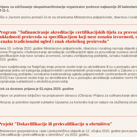
rijavu za održavanje skupa/manifestacije
organizator
podnosi najkasnije 20 kalendar
-11-1.
iše o Javnom pozivu pronaći će te na stranicama Ministarstva poljoprivrede, ribarstva i rura
Program "Sufinanciranje akreditacije certifikacijskih tijela za provo
sukladnosti proizvoda sa specifikacijom koji nose oznaku izvornosti,
oznaku tradicionalni ugled i znak ekološkog proizvoda"
ana 19. svibnja 2010. godine Ministarstvo poljoprivrede, ribarstva i ruralnog razvoja objavilo j
rema Programu «Sufinanciranje akreditacije certifikacijskih tijela za provođenje sustava utvr
pecifikacijom koji nose oznaku izvornosti, oznaku zemljopisnog podrijetla, oznaku tradiciona
010. godinu.
ravo sudjelovanja na Natječaju imaju pravne osobe koje su akreditirane ili su u postupku a
ajmanje jednu od kategorija poljoprivrednih i prehrambenih proizvoda navedenih u Zakonu 
emljopisnog podrijetla i oznakama tradicionalnog ugleda poljoprivrednih i prehrambenih proiz
0/10) kao i pravne osobe koje su akreditirane ili su u postupku akreditacije sukladno nor
cjenjivanja sukladnosti u ekološkoj proizvodnji.
ok za dostavu prijava je 01.rujna 2010. godine
rijave se podnose isključivo na propisanom obrascu (Obrazac-Prijava za sufinanciranje akredit
brazac je potrebno ispuniti sukladno Uputama za korisnike koji se nalaze na službenoj strani
Projekt "Dokavlifikacije ili prekvalifikacije u obrtništvu"
inistarstvo gospodarstva, rada i poduzetništva objavilo je 12. ožujka 2010. godine javni poz
Dokvalifikacije i prekvalifikacije u obrtništvu" za 2010. godinu.