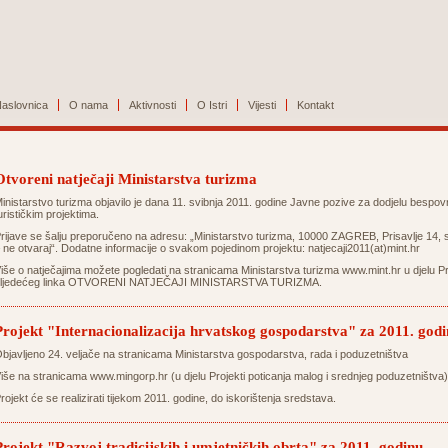
aslovnica
O nama
Aktivnosti
O Istri
Vijesti
Kontakt
Otvoreni natječaji Ministarstva turizma
inistarstvo turizma objavilo je dana 11. svibnja 2011. godine Javne pozive za dodjelu bespovr
urističkim projektima.
rijave se šalju preporučeno na adresu: „Ministarstvo turizma, 10000 ZAGREB, Prisavlje 14
 ne otvaraj“. Dodatne informacije o svakom pojedinom projektu:
natjecaji2011(at)mint.hr
iše o natječajima možete pogledati na stranicama Ministarstva turizma
www.mint.hr
u djelu Pr
ljedećeg linka
OTVORENI NATJEČAJI MINISTARSTVA TURIZMA
.
Projekt "Internacionalizacija hrvatskog gospodarstva" za 2011. god
bjavljeno 24. veljače na stranicama Ministarstva gospodarstva, rada i poduzetništva
iše na stranicama
www.mingorp.hr
(u djelu Projekti poticanja malog i srednjeg poduzetništva)
rojekt će se realizirati tijekom 2011. godine, do iskorištenja sredstava.
Projekt "Razvoj tradicijskih i umjetničkih obrta" za 2011. godinu