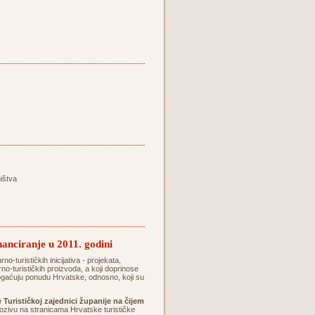
ištva
inanciranje u 2011. godini
no-turističkih inicijativa - projekata,
rno-turističkih proizvoda, a koji doprinose
obogaćuju ponudu Hrvatske, odnosno, koji su
 Turističkoj zajednici županije na čijem
zivu na stranicama Hrvatske turističke