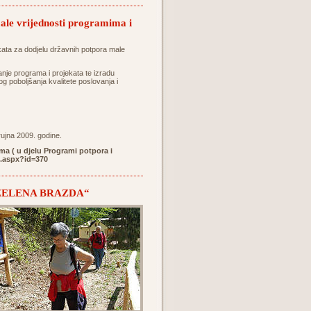
male vrijednosti programima i
ekata za dodjelu državnih potpora male
nje programa i projekata te izradu
g poboljšanja kvalitete poslovanja i
rujna 2009. godine.
ma ( u djelu Programi potpora i
t.aspx?id=370
tu „ZELENA BRAZDA“