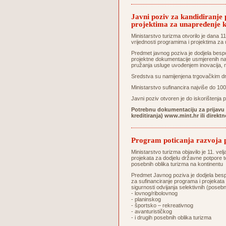
Javni poziv za kandidiranje
projektima za unapređenje kva
Ministarstvo turizma otvorilo je dana 1
vrijednosti programima i projektima za u
Predmet javnog poziva je dodjela bespo
projektne dokumentacije usmjerenih na a
pružanja usluge uvođenjem inovacija, no
Sredstva su namijenjena trgovačkim dr
Ministarstvo sufinancira najviše do 10
Javni poziv otvoren je do iskorištenja
Potrebnu dokumentaciju za prijavu m
kreditiranja) www.mint.hr ili direktn
Program poticanja razvoja
Ministarstvo turizma objavilo je 11. vel
projekata za dodjelu državne potpore 
posebnih oblika turizma na kontinen
Predmet Javnog poziva je dodjela besp
za sufinanciranje programa i projekata k
sigurnosti odvijanja selektivnih (poseb
- lovnog/ribolovnog
- planinskog
- športsko – rekreativnog
- avanturističkog
- i drugih posebnih oblika turizma