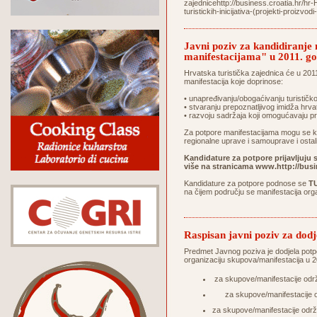
zajednicehttp://business.croatia.hr/hr
turistickih-inicijativa-(projekti-pr
Javni poziv za kandidiranje
manifestacijama" u 2011. go
Hrvatska turistička zajednica će u 2011. 
manifestacija koje doprinose:
• unapređivanju/obogaćivanju turističko
• stvaranju prepoznatljivog imidža hrv
• razvoju sadržaja koji omogućavaju pr
Za potpore manifestacijama mogu se kand
regionalne uprave i samouprave i ostali
Kandidature za potpore prijavljuju
više na stranicama
www.http://busin
Kandidature za potpore podnose se
T
na čijem području se manifestacija org
Raspisan javni poziv za dod
Predmet Javnog poziva je dodjela potpor
organizaciju skupova/manifestacija u 
za skupove/manifestacije odr
za skupove/manifestacije 
za skupove/manifestacije održ