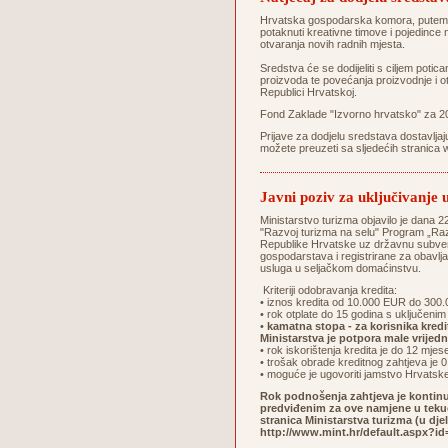
Hrvatska gospodarska komora, putem Za
potaknuti kreativne timove i pojedince n
otvaranja novih radnih mjesta.
Sredstva će se dodijeliti s ciljem potica
proizvoda te povećanja proizvodnje i ot
Republici Hrvatskoj.
Fond Zaklade "Izvorno hrvatsko" za 2
Prijave za dodjelu sredstava dostavlja
možete preuzeti sa sljedećih stranica
Javni poziv za uključivanje
Ministarstvo turizma objavilo je dana 2
"Razvoj turizma na selu" Program „Razv
Republike Hrvatske uz državnu subvenc
gospodarstava i registrirane za obavljan
usluga u seljačkom domaćinstvu.
Kriteriji odobravanja kredita:
• iznos kredita od 10.000 EUR do 300
• rok otplate do 15 godina s uključen
•
kamatna stopa - za korisnika kred
Ministarstva je potpora male vrije
• rok iskorištenja kredita je do 12 mjes
• trošak obrade kreditnog zahtjeva je
• moguće je ugovoriti jamstvo Hrvats
Rok podnošenja zahtjeva je kontinu
predviđenim za ove namjene u tekuć
stranica Ministarstva turizma (u dje
http://www.mint.hr/default.aspx?id