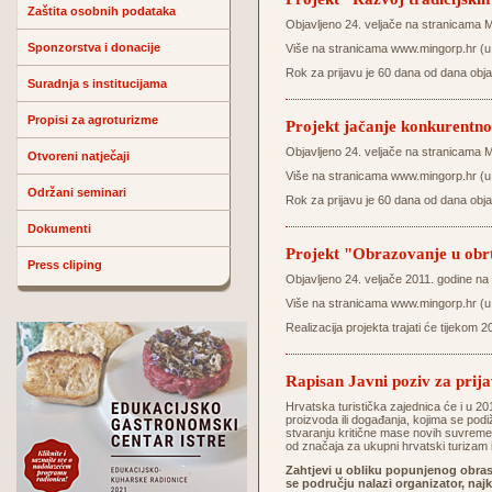
Zaštita osobnih podataka
Objavljeno 24. veljače na stranicama M
Sponzorstva i donacije
Više na stranicama
www.mingorp.hr
(u
Rok za prijavu je 60 dana od dana obj
Suradnja s institucijama
Propisi za agroturizme
Projekt jačanje konkurentno
Objavljeno 24. veljače na stranicama M
Otvoreni natječaji
Više na stranicama
www.mingorp.hr
(u
Održani seminari
Rok za prijavu je 60 dana od dana obj
Dokumenti
Projekt "Obrazovanje u obr
Press cliping
Objavljeno 24. veljače 2011. godine na
Više na stranicama
www.mingorp.hr
(u
Realizacija projekta trajati će tijekom 
Rapisan Javni poziv za prijav
Hrvatska turistička zajednica će i u 2011.
proizvoda ili događanja, kojima se podiž
stvaranju kritične mase novih suvremen
od značaja za ukupni hrvatski turizam 
Zahtjevi u obliku popunjenog obrasc
se području nalazi organizator, najk