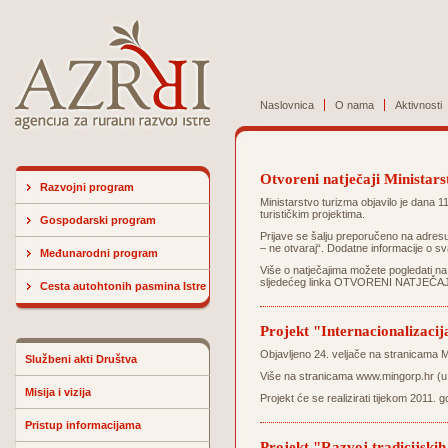
Naslovnica
O nama
Aktivnosti
Otvoreni natječaji Ministar
Razvojni program
Ministarstvo turizma objavilo je dana 
turističkim projektima.
Gospodarski program
Prijave se šalju preporučeno na adres
– ne otvaraj“. Dodatne informacije o 
Međunarodni program
Više o natječajima možete pogledati n
sljedećeg linka
OTVORENI NATJEČAJ
Cesta autohtonih pasmina Istre
Projekt "Internacionalizaci
Objavljeno 24. veljače na stranicama M
Službeni akti Društva
Više na stranicama
www.mingorp.hr
(u
Misija i vizija
Projekt će se realizirati tijekom 2011. 
Pristup informacijama
Projekt "Razvoj tradicijskih