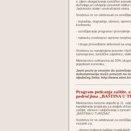
s ciljem obogaćivanja turističke ponude
doživljaja pri odvijanju posebnih oblik
Jadranske obale i unutrašnjosti otoka.
Sredstva će se odobravati za osmišljava
- izgradnju, dogradnju, obnovu, opreman
kontinentu
- osmišljavanje programa i provođenje
- nabavku sredstava i opreme neophodn
- i druge provedbene aktivnosti na una
Sredstva su namijenjena pravnim i fizi
samouprave, turističke zajednice, obi
Ministarstvo sufinancira do 50% ukupn
pojedinom korisniku.
Javni poziv je otvoren do potrošnje
dokumentaciju može preuzeti na stra
sljedećeg linka:
http://www.mint.hr
Program poticanja zaštite, o
područjima „BAŠTINA U 
Ministarstvo turizma objavilo je 11. vel
kandidiranje projekata za dodjelu drž
zaštite, obnove i uključivanja u turizam
„BAŠTINA U TURIZMU”.
Sredstva će se odobravati za osmišljava
vezanih za:
- obnovu kulturne baštine (tradicijskih 