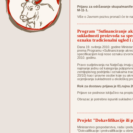
Prijavu za održavanje skupa/manife
M-11-1.
Više o Javnom pozivu pronaći će te na 
Program "Sufinanciranje akre
sukladnosti proizvoda sa spe
oznaku tradicionalni ugled 
Dana 19. svibnja 2010. godine Ministarst
prema Programu «Sufinanciranje akredita
specifikacijom koji nose oznaku izvorn
2010. godinu.
Pravo sudjelovanja na Natječaju imaju
najmanje jednu od kategorija poljopri
zemljopisnog podrijetla i oznakama tra
20/10) kao i pravne osobe koje su akr
ocjenjivanja sukladnosti u ekološkoj pro
Rok za dostavu prijava je 01.rujna 
Prijave se podnose isključivo na propis
Obrazac je potrebno ispuniti sukladno 
Projekt "Dokavlifikacije ili 
Ministarstvo gospodarstva, rada i podu
"Dokvalifikacije i prekvalifikacije u obr