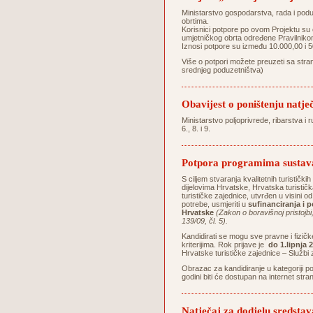
Ministarstvo gospodarstva, rada i podu
obrtima.
Korisnici potpore po ovom Projektu su ob
umjetničkog obrta određene Pravilniko
Iznosi potpore su između 10.000,00 i 
Više o potpori možete preuzeti sa stran
srednjeg poduzetništva)
Obavijest o poništenju natje
Ministarstvo poljoprivrede, ribarstva i 
6., 8. i 9.
Potpora programima sustava 
S ciljem stvaranja kvalitetnih turistički
dijelovima Hrvatske, Hrvatska turističk
turističke zajednice, utvrđen u visini
potrebe, usmjeriti u
sufinanciranja i 
Hrvatske
(Zakon o boravišnoj pristojbi
139/09, čl. 5).
Kandidirati se mogu sve pravne i fizičk
kriterijima. Rok prijave je
do 1.lipnja 
Hrvatske turističke zajednice – Službi z
Obrazac za kandidiranje u kategoriji p
godini biti će dostupan na internet str
Natječaj za dodjelu sreds