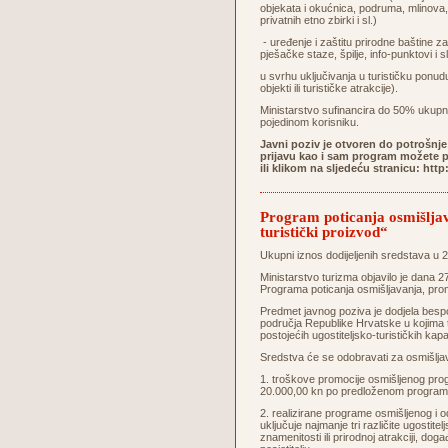
objekata i okućnica, podruma, mlinova, 
privatnih etno zbirki i sl.)
- uređenje i zaštitu prirodne baštine za
pješačke staze, špilje, info-punktovi i sl
u svrhu uključivanja u turističku ponudu
objekti ili turističke atrakcije).
Ministarstvo sufinancira do 50% ukupn
pojedinom korisniku.
Javni poziv je otvoren do potrošnje
prijavu kao i sam program možete pr
ili klikom na sljedeću stranicu:
http
Program poticanja osmišljava
turistički proizvod“
Ukupni iznos dodijeljenih sredstava u 
Ministarstvo turizma objavilo je dana 
Programa poticanja osmišljavanja, promid
Predmet javnog poziva je dodjela bespo
područja Republike Hrvatske u kojima tu
postojećih ugostiteljsko-turističkih kapa
Sredstva će se odobravati za osmišljav
1. troškove promocije osmišljenog pro
20.000,00 kn po predloženom programu
2. realizirane programe osmišljenog i od
uključuje najmanje tri različite ugostit
znamenitosti ili prirodnoj atrakciji, dog