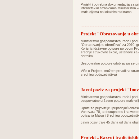
Projekt i potrebna dokumentacija za pr
internetskim stranicama Ministarstva
w
institucijama na lokalnim razinama.
Projekt "Obrazovanje u obrt
Ministarstvo gospodarstva, rada i podu
"Obrazovanje u obrtništvu" za 2010. g
Korisnici državne potpore po ovom Pro
srednje strukovne škole, ustanove za
obrtnika.
Bespovratne potpore odobravaju se u 
Više o Projektu možete prnaći na stran
srednjeg poduzetništva)
Javni poziv za projekt "Ino
Ministarstvo gospodarstva, rada i poduz
bespovratne državne potpore male vr
Upute za prijavitelje i pripadajući obr
Vukovara 78, a dostupne su i na web s
poticanja Malog i Srednjeg poduzetniš
Javni poziv traje 45 dana od dana obj
Projekt „Razvoj tradicijskih