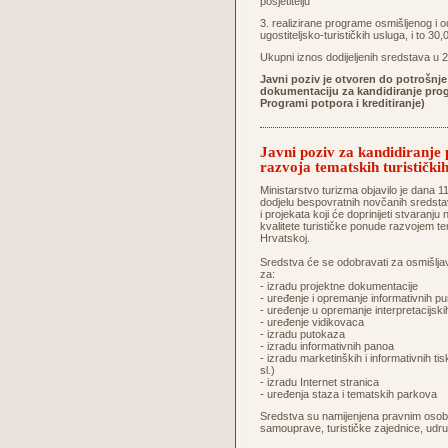
posjetitelju
3. realizirane programe osmišljenog i o
ugostiteljsko-turističkih usluga, i to 3
Ukupni iznos dodijeljenih sredstava u 
Javni poziv je otvoren do potrošnje
dokumentaciju za kandidiranje prog
Programi potpora i kreditiranje)
Javni poziv za kandidiranje
razvoja tematskih turistič
Ministarstvo turizma objavilo je dana 1
dodjelu bespovratnih novčanih sredsta
i projekata koji će doprinijeti stvaranju
kvalitete turističke ponude razvojem te
Hrvatskoj.
Sredstva će se odobravati za osmišljavan
za:
- izradu projektne dokumentacije
- uređenje i opremanje informativnih p
- uređenje u opremanje interpretacijski
- uređenje vidikovaca
- izradu putokaza
- izradu informativnih panoa
- izradu marketinških i informativnih t
sl.)
- izradu Internet stranica
- uređenja staza i tematskih parkova
Sredstva su namijenjena pravnim osobam
samouprave, turističke zajednice, udr