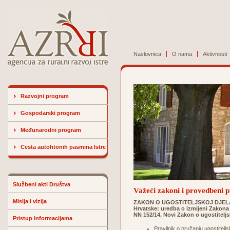
Naslovnica
O nama
Aktivnosti
Razvojni program
Gospodarski program
Međunarodni program
Cesta autohtonih pasmina Istre
Službeni akti Društva
Važeći zakoni i provedbeni p
Misija i vizija
ZAKON O UGOSTITELJSKOJ DJELATN
Hrvatske: uredba o izmijeni Zakona o
NN 152/14, Novi Zakon o ugostiteljs
Pristup informacijama
Pravilnik o pružanju ugostitel