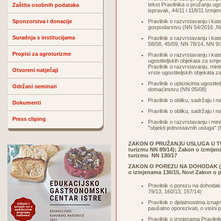
tekst Pravilnika o pružanju ug
Zaštita osobnih podataka
ispravak, 44/11 i 118/11 Izmje
Sponzorstva i donacije
Pravilnik o razvrstavanju i kat
gospodarstvu (
NN 54/2016
,N
Suradnja s institucijama
Pravilnik o razvrstavanju i ka
58/08, 45/09, NN 78/14,
NN 9/
Propisi za agroturizme
Pravilnik o razvrstavanju i kat
ugostiteljskih objekata za smj
Pravilnik o razvrstavanju, mini
Otvoreni natječaji
vrste ugostiteljskih objekata 
Pravilnik o upisnicima ugostite
Održani seminari
domaćinstvu (NN 05/08)
Pravilnik o obliku, sadržaju i n
Dokumenti
Pravilnik o obliku, sadržaju i 
Press cliping
Pravilnik o razvrstavanju i mini
"objekti jednostavnih usluga" 
ZAKON O PRUŽANJU USLUGA U TU
turizmu NN 89/14); Zakon o izmijen
turizmu
NN 130/17
ZAKON O POREZU NA DOHODAK
o izmjenama
136/15
, Novi Zakon o
Pravilnik o porezu na dohodak 
79/13, 160/13, 157/14)
Pravilnik o djelatnostima iznaj
paušalno oporezivati, o visin
Pravilnik o izmjenama Pravilnik