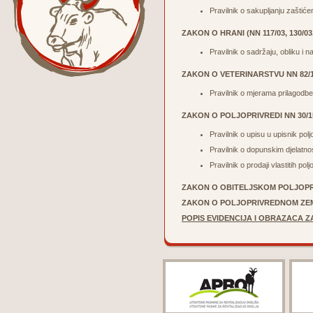
Pravilnik o sakupljanju zaštić
ZAKON O HRANI (NN 117/03, 130/03,
Pravilnik o sadržaju, obliku i 
ZAKON O VETERINARSTVU NN 82/13
Pravilnik o mjerama prilagodbe 
ZAKON O POLJOPRIVREDI
NN 30/1
Pravilnik o upisu u upisnik po
Pravilnik o dopunskim djelatn
Pravilnik o prodaji vlastitih 
ZAKON O OBITELJSKOM POLJO
ZAKON O POLJOPRIVREDNOM ZE
POPIS EVIDENCIJA I OBRAZACA Z