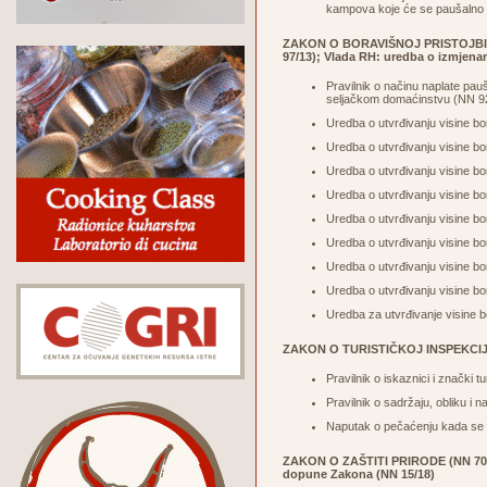
kampova koje će se paušalno o
ZAKON O BORAVIŠNOJ PRISTOJBI (NN
97/13); Vlada RH: uredba o izmjena
Pravilnik o načinu naplate pau
seljačkom domaćinstvu (
NN 9
Uredba o utvrđivanju visine bo
Uredba o utvrđivanju visine bo
Uredba o utvrđivanju visine bo
Uredba o utvrđivanju visine bo
Uredba o utvrđivanju visine bo
Uredba o utvrđivanju visine bo
Uredba o utvrđivanju visine bo
Uredba o utvrđivanju visine bo
Uredba za utvrđivanje visine b
ZAKON O TURISTIČKOJ INSPEKCIJI
Pravilnik o iskaznici i znački t
Pravilnik o sadržaju, obliku i 
Naputak o pečaćenju kada se r
ZAKON O ZAŠTITI PRIRODE (NN 70/0
dopune Zakona (
NN 15/18
)