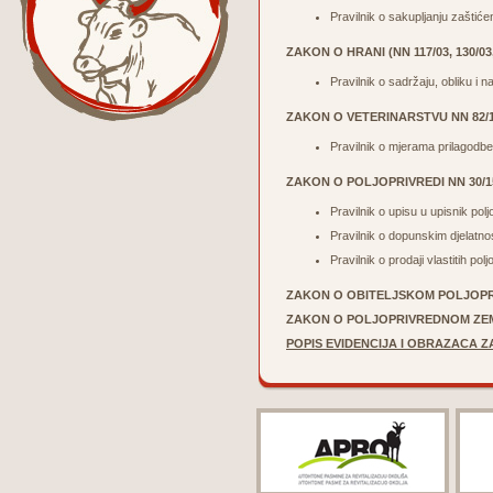
Pravilnik o sakupljanju zaštić
ZAKON O HRANI (NN 117/03, 130/03,
Pravilnik o sadržaju, obliku i 
ZAKON O VETERINARSTVU NN 82/13
Pravilnik o mjerama prilagodbe 
ZAKON O POLJOPRIVREDI
NN 30/1
Pravilnik o upisu u upisnik po
Pravilnik o dopunskim djelatn
Pravilnik o prodaji vlastitih 
ZAKON O OBITELJSKOM POLJO
ZAKON O POLJOPRIVREDNOM ZE
POPIS EVIDENCIJA I OBRAZACA Z