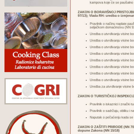
kampova koje će se paušalno o
ZAKON O BORAVIŠNOJ PRISTOJBI (NN
97/13); Vlada RH: uredba o izmjena
Pravilnik o načinu naplate pau
seljačkom domaćinstvu (
NN 9
Uredba o utvrđivanju visine bo
Uredba o utvrđivanju visine bo
Uredba o utvrđivanju visine bo
Uredba o utvrđivanju visine bo
Uredba o utvrđivanju visine bo
Uredba o utvrđivanju visine bo
Uredba o utvrđivanju visine bo
Uredba o utvrđivanju visine bo
Uredba za utvrđivanje visine b
ZAKON O TURISTIČKOJ INSPEKCIJI
Pravilnik o iskaznici i znački t
Pravilnik o sadržaju, obliku i 
Naputak o pečaćenju kada se r
ZAKON O ZAŠTITI PRIRODE (NN 70/0
dopune Zakona (
NN 15/18
)