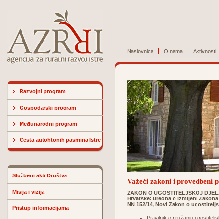
Naslovnica
O nama
Aktivnosti
Razvojni program
Gospodarski program
Međunarodni program
Cesta autohtonih pasmina Istre
Službeni akti Društva
Važeći zakoni i provedbeni p
Misija i vizija
ZAKON O UGOSTITELJSKOJ DJELATN
Hrvatske: uredba o izmijeni Zakona o
NN 152/14, Novi Zakon o ugostiteljs
Pristup informacijama
Pravilnik o pružanju ugostitel