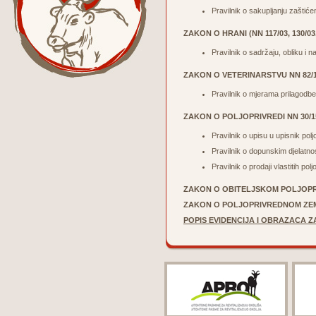
Pravilnik o sakupljanju zaštić
ZAKON O HRANI (NN 117/03, 130/03,
Pravilnik o sadržaju, obliku i 
ZAKON O VETERINARSTVU NN 82/13
Pravilnik o mjerama prilagodbe 
ZAKON O POLJOPRIVREDI
NN 30/1
Pravilnik o upisu u upisnik po
Pravilnik o dopunskim djelatn
Pravilnik o prodaji vlastitih 
ZAKON O OBITELJSKOM POLJO
ZAKON O POLJOPRIVREDNOM ZE
POPIS EVIDENCIJA I OBRAZACA Z