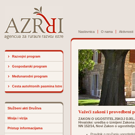
Naslovnica
O nama
Aktivnosti
Razvojni program
Gospodarski program
Međunarodni program
Cesta autohtonih pasmina Istre
Službeni akti Društva
Važeći zakoni i provedbeni p
Misija i vizija
ZAKON O UGOSTITELJSKOJ DJELATN
Hrvatske: uredba o izmijeni Zakona o
NN 152/14, Novi Zakon o ugostiteljs
Pristup informacijama
Pravilnik o pružanju ugostitel