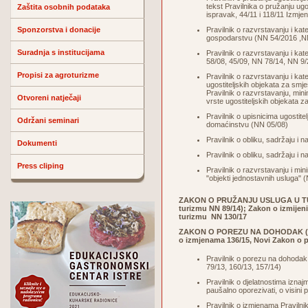
tekst Pravilnika o pružanju ug
Zaštita osobnih podataka
ispravak, 44/11 i 118/11 Izmje
Sponzorstva i donacije
Pravilnik o razvrstavanju i kat
gospodarstvu (
NN 54/2016
,N
Suradnja s institucijama
Pravilnik o razvrstavanju i ka
58/08, 45/09, NN 78/14,
NN 9/
Propisi za agroturizme
Pravilnik o razvrstavanju i kat
ugostiteljskih objekata za smj
Pravilnik o razvrstavanju, mini
Otvoreni natječaji
vrste ugostiteljskih objekata 
Pravilnik o upisnicima ugostite
Održani seminari
domaćinstvu (NN 05/08)
Pravilnik o obliku, sadržaju i n
Dokumenti
Pravilnik o obliku, sadržaju i 
Press cliping
Pravilnik o razvrstavanju i mini
"objekti jednostavnih usluga" 
ZAKON O PRUŽANJU USLUGA U TU
turizmu NN 89/14); Zakon o izmijen
turizmu
NN 130/17
ZAKON O POREZU NA DOHODAK
o izmjenama
136/15
, Novi Zakon o
Pravilnik o porezu na dohodak 
79/13, 160/13, 157/14)
Pravilnik o djelatnostima iznaj
paušalno oporezivati, o visin
Pravilnik o izmjenama Pravilnik