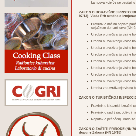
kampova koje će se paušalno o
ZAKON O BORAVIŠNOJ PRISTOJBI (NN
97/13); Vlada RH: uredba o izmjena
Pravilnik o načinu naplate pau
seljačkom domaćinstvu (
NN 9
Uredba o utvrđivanju visine bo
Uredba o utvrđivanju visine bo
Uredba o utvrđivanju visine bo
Uredba o utvrđivanju visine bo
Uredba o utvrđivanju visine bo
Uredba o utvrđivanju visine bo
Uredba o utvrđivanju visine bo
Uredba o utvrđivanju visine bo
Uredba za utvrđivanje visine b
ZAKON O TURISTIČKOJ INSPEKCIJI
Pravilnik o iskaznici i znački t
Pravilnik o sadržaju, obliku i 
Naputak o pečaćenju kada se r
ZAKON O ZAŠTITI PRIRODE (NN 70/0
dopune Zakona (
NN 15/18
)