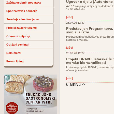
Ugovor o djelu (Autohtone
Zaštita osobnih podataka
AZRRI raspisuje natječaj za dodatno t
17.08.2026. do...
Sponzorstva i donacije
[više]
Suradnja s institucijama
23.07.26 12:47
Propisi za agroturizme
Predstavljen Program tova, 
svinja iz Istre
Otvoreni natječaji
Programom se uspostavlja organiziran
kojim se stvaraju...
Održani seminari
[više]
Dokumenti
20.07.26 12:27
Projekt BRAVE: Istarska žu
Press cliping
morske bioraznolikosti
U okviru projekta BRAVE, Istarska žup
očuvanje morske...
[više]
u arhivu ->