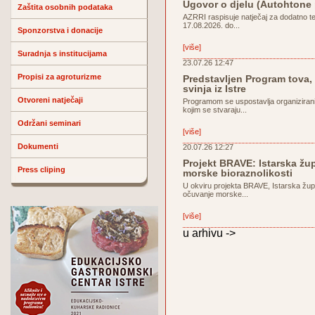
Ugovor o djelu (Autohtone
Zaštita osobnih podataka
AZRRI raspisuje natječaj za dodatno t
17.08.2026. do...
Sponzorstva i donacije
[više]
Suradnja s institucijama
23.07.26 12:47
Propisi za agroturizme
Predstavljen Program tova, 
svinja iz Istre
Otvoreni natječaji
Programom se uspostavlja organiziran
kojim se stvaraju...
Održani seminari
[više]
Dokumenti
20.07.26 12:27
Projekt BRAVE: Istarska žu
Press cliping
morske bioraznolikosti
U okviru projekta BRAVE, Istarska žup
očuvanje morske...
[više]
u arhivu ->