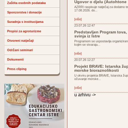
Ugovor o djelu (Autohtone
Zaštita osobnih podataka
AZRRI raspisuje natječaj za dodatno t
17.08.2026. do...
Sponzorstva i donacije
[više]
Suradnja s institucijama
23.07.26 12:47
Propisi za agroturizme
Predstavljen Program tova, 
svinja iz Istre
Otvoreni natječaji
Programom se uspostavlja organiziran
kojim se stvaraju...
Održani seminari
[više]
Dokumenti
20.07.26 12:27
Projekt BRAVE: Istarska žu
Press cliping
morske bioraznolikosti
U okviru projekta BRAVE, Istarska žup
očuvanje morske...
[više]
u arhivu ->