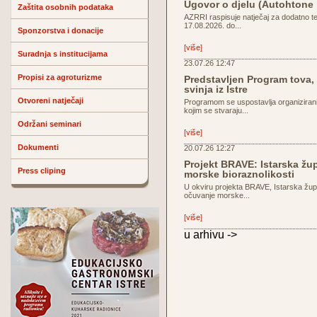
Ugovor o djelu (Autohtone
Zaštita osobnih podataka
AZRRI raspisuje natječaj za dodatno t
17.08.2026. do...
Sponzorstva i donacije
[više]
Suradnja s institucijama
23.07.26 12:47
Propisi za agroturizme
Predstavljen Program tova, 
svinja iz Istre
Otvoreni natječaji
Programom se uspostavlja organiziran
kojim se stvaraju...
Održani seminari
[više]
Dokumenti
20.07.26 12:27
Projekt BRAVE: Istarska žu
Press cliping
morske bioraznolikosti
U okviru projekta BRAVE, Istarska žup
očuvanje morske...
[više]
u arhivu ->