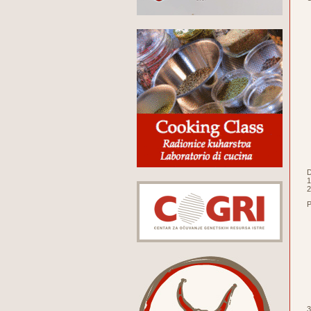
D
1
2
P
3