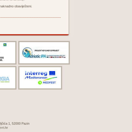
i naknadno obaviješteni.
 Ujčića 1, 52000 Pazin
zrri.hr