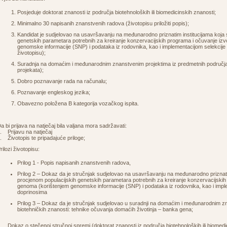
Posjeduje doktorat znanosti iz područja biotehnoloških ili biomedicinskih znanosti;
Minimalno 30 napisanih znanstvenih radova (životopisu priložiti popis);
Kandidat je sudjelovao na usavršavanju na međunarodno priznatim institucijama koja
genetskih parametara potrebnih za kreiranje konzervacijskih programa i očuvanje iz
genomske informacije (SNP) i podataka iz rodovnika, kao i implementacijom selekcije
životopisu);
Suradnja na domaćim i međunarodnim znanstvenim projektima iz predmetnih područja (ž
projekata);
Dobro poznavanje rada na računalu;
Poznavanje engleskog jezika;
Obavezno položena B kategorija vozačkog ispita.
a bi prijava na natječaj bila valjana mora sadržavati:
. Prijavu na natječaj
. Životopis te pripadajuće priloge;
rilozi životopisu:
Prilog 1 - Popis napisanih znanstvenih radova,
Prilog 2 – Dokaz da je stručnjak sudjelovao na usavršavanju na međunarodno priznati
procjenom populacijskih genetskih parametara potrebnih za kreiranje konzervacijski
genoma (korištenjem genomske informacije (SNP) i podataka iz rodovnika, kao i impl
doprinosima
Prilog 3 – Dokaz da je stručnjak sudjelovao u suradnji na domaćim i međunarodnim z
biotehničkih znanosti: tehnike očuvanja domaćih životinja – banka gena;
. Dokaz o stečenoj stručnoj spremi (doktorat znanosti iz područja biotehnoloških ili biomedi