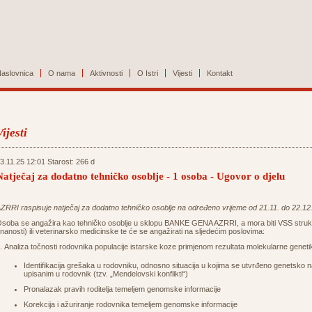
aslovnica
O nama
Aktivnosti
O Istri
Vijesti
Kontakt
Vijesti
3.11.25 12:01 Starost: 266 d
Natječaj za dodatno tehničko osoblje - 1 osoba - Ugovor o djelu
ZRRI raspisuje natječaj za dodatno tehničko osoblje na određeno vrijeme od 21.11. do 22.1
soba se angažira kao tehničko osoblje u sklopu BANKE GENA AZRRI, a mora biti VSS struk
nanosti) ili veterinarsko medicinske te će se angažirati na sljedećim poslovima:
. Analiza točnosti rodovnika populacije istarske koze primjenom rezultata molekularne geneti
Identifikacija grešaka u rodovniku, odnosno situacija u kojima se utvrđeno genetsko
upisanim u rodovnik (tzv. „Mendelovski konflikti“)
Pronalazak pravih roditelja temeljem genomske informacije
Korekcija i ažuriranje rodovnika temeljem genomske informacije