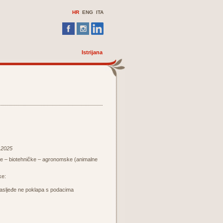
HR
ENG
ITA
Istrijana
2.2025
e – biotehničke – agronomske (animalne
ke:
 nasljeđe ne poklapa s podacima