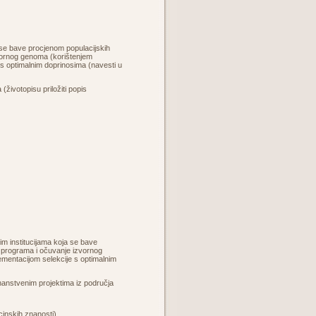
 se bave procjenom populacijskih
vornog genoma (korištenjem
 s optimalnim doprinosima (navesti u
ivotopisu priložiti popis
m institucijama koja se bave
h programa i očuvanje izvornog
ementacijom selekcije s optimalnim
nanstvenim projektima iz područja
cinskih znanosti).