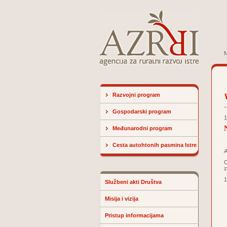
N
Razvojni program
Gospodarski program
1
Međunarodni program
Cesta autohtonih pasmina Istre
A
O
z
1
Službeni akti Društva
Misija i vizija
Pristup informacijama