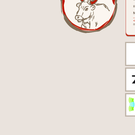
K
N
<
n