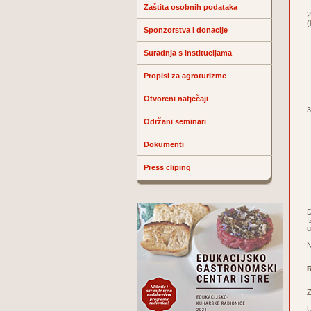
Zaštita osobnih podataka
2
(
Sponzorstva i donacije
Suradnja s institucijama
Propisi za agroturizme
Otvoreni natječaji
3
Održani seminari
Dokumenti
Press cliping
D
I
u
N
R
Z
U