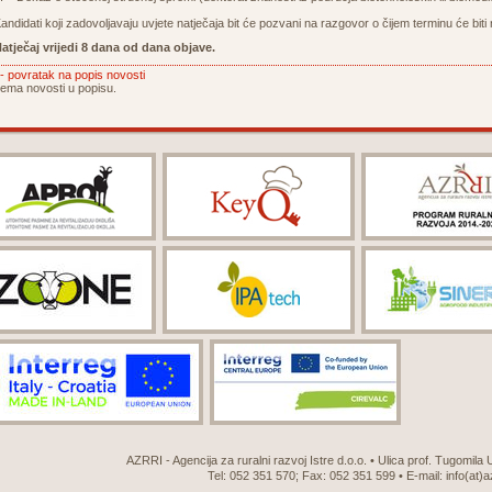
andidati koji zadovoljavaju uvjete natječaja bit će pozvani na razgovor o čijem terminu će bit
atječaj vrijedi 8 dana od dana objave.
- povratak na popis novosti
ema novosti u popisu.
AZRRI - Agencija za ruralni razvoj Istre d.o.o. • Ulica prof. Tugomila
Tel: 052 351 570; Fax: 052 351 599 • E-mail:
info(at)a