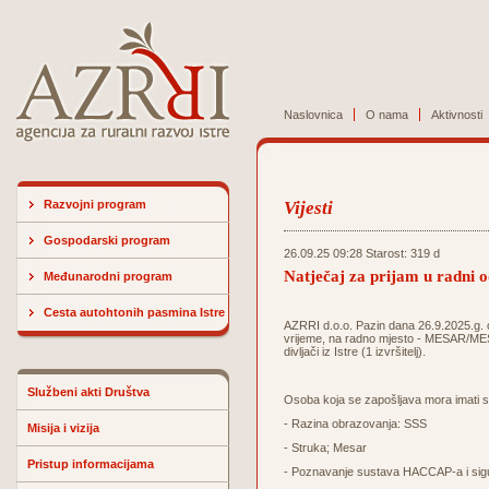
Naslovnica
O nama
Aktivnosti
Razvojni program
Vijesti
Gospodarski program
26.09.25 09:28 Starost: 319 d
Natječaj za prijam u radni
Međunarodni program
Cesta autohtonih pasmina Istre
AZRRI d.o.o. Pazin dana 26.9.2025.g. o
vrijeme, na radno mjesto - MESAR/MESA
divljači iz Istre (1 izvršitelj).
Službeni akti Društva
Osoba koja se zapošljava mora imati slj
- Razina obrazovanja: SSS
Misija i vizija
- Struka; Mesar
Pristup informacijama
- Poznavanje sustava HACCAP-a i sigu