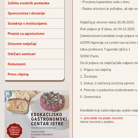
- Procjena kapaciteta rada u timu
Zaštita osobnih podataka
- Radno iskustvo je poželjno, ali nije uvi
Sponzorstva i donacije
Natječaj je otvoren dana 26.09.2025.
Suradnja s institucijama
Rok prijave je 8 dana, do 04.10.2025.
Propisi za agroturizme
Zainteresirani kandidati svoje prijave 
AZRRI Agencija za ruralni razvoj Istre 
Otvoreni natječaji
Ulica profesora Tugomila Ujčića 1
Održani seminari
52000 Pazin
Da bi prijava na natječaj bila valjana m
Dokumenti
1. Prijavu na natječaj
Press cliping
2. Životopis
3. Dokaz o stečenoj stručnoj spremi
4. Potvrdu o podacima evidentiranim u
5. Domovnica
Kandidati koji zadovoljavaju uvjete nat
<- povratak na popis novosti
nema novosti u popisu.