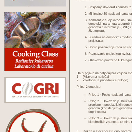
Posjeduje doktorat znanosti iz 
Minimalno 30 napisanih znanstv
Kandidat je sudjelovao na usa
genetskih parametara potrebni
genomske informacije (SNP) i p
životopisu);
Suradnja na domaćim i međunar
projekata);
Dobro poznavanje rada na rač
Poznavanje engleskog jezika;
Obavezno položena B kategori
Da bi prijava na natječaj bila valjana m
1. Prijavu na natječaj
2. Životopis te pripadajuće priloge;
Prilozi životopisu:
Prilog 1 - Popis napisanih zna
Prilog 2 – Dokaz da je stručn
procjenom populacijskih genet
genoma (korištenjem genomske 
doprinosima
Prilog 3 – Dokaz da je stručn
biotehničkih znanosti: tehnike
3. Dokaz o stečenoj stručnoj spremi (d