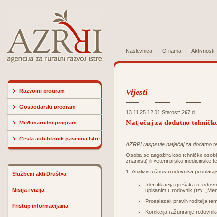
Naslovnica
O nama
Aktivnosti
Razvojni program
Vijesti
Gospodarski program
13.11.25 12:01 Starost: 267 d
Natječaj za dodatno tehničko
Međunarodni program
Cesta autohtonih pasmina Istre
AZRRI raspisuje natječaj za dodatno t
Osoba se angažira kao tehničko osobl
znanosti) ili veterinarsko medicinske t
1. Analiza točnosti rodovnika populaci
Službeni akti Društva
Identifikacija grešaka u rodov
Misija i vizija
upisanim u rodovnik (tzv. „Mend
Pronalazak pravih roditelja t
Pristup informacijama
Korekcija i ažuriranje rodovn