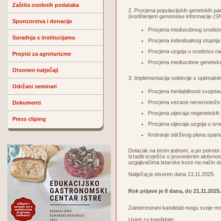
Zaštita osobnih podataka
2. Procjena populacijskih genetskih p
(korištenjem genomske informacije (SN
Sponzorstva i donacije
Procjena međusobnog srodstva 
Suradnja s institucijama
Procjena individualnog stupnja
Procjena uzgoja u srodstvu na 
Propisi za agroturizme
Procjena međusobne genetske
Otvoreni natječaji
3. Implementacija selekcije s optimaln
Održani seminari
Procjena heritabilnosti svojst
Procjena vezane neravnoteže 
Dokumenti
Procjena utjecaja negenetskih
Press cliping
Procjena utjecaja uzgoja u sr
Kreiranje održivog plana spari
Dolazak na teren jednom, a po potrebi
Izraditi izvješće o provedenim aktivnos
uzgajivačima istarske koze na način da 
Natječaj je otvoren dana 13.11.2025.
Rok prijave je 8 dana, do 21.11.2025.
Zainteresirani kandidati mogu svoje mo
Uvjeti za kandidate: