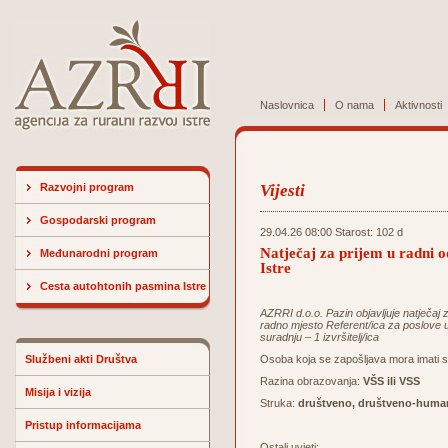
Naslovnica
O nama
Aktivnosti
Razvojni program
Vijesti
Gospodarski program
29.04.26 08:00 Starost: 102 d
Natječaj za prijem u radni 
Međunarodni program
Istre
Cesta autohtonih pasmina Istre
AZRRI d.o.o. Pazin objavljuje natječaj
radno mjesto Referent/ica za poslove 
suradnju – 1 izvršitelj/ica
Službeni akti Društva
Osoba koja se zapošljava mora imati slj
Razina obrazovanja:
VŠS ili VSS
Misija i vizija
Struka:
društveno, društveno-humani
Pristup informacijama
Ostali uvjeti: