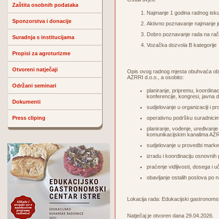
Zaštita osobnih podataka
Najmanje 1 godina radnog isk
Sponzorstva i donacije
Aktivno poznavanje najmanje j
Dobro poznavanje rada na ra
Suradnja s institucijama
Vozačka dozvola B kategorije
Propisi za agroturizme
Otvoreni natječaji
Opis ovog radnog mjesta obuhvaća obavl
AZRRI d.o.o., a osobito:
Održani seminari
planiranje, pripremu, koordinac
konferencije, kongresi, javna d
Dokumenti
sudjelovanje u organizaciji i p
Press cliping
operativnu podršku suradnicim
planiranje, vođenje, uređivanj
komunikacijskim kanalima AZR
sudjelovanje u provedbi market
izradu i koordinaciju osnovnih
praćenje vidljivosti, dosega i 
obavljanje ostalih poslova po 
Lokacija rada: Edukacijski gastronomsk
Natječaj je otvoren dana 29.04.2026.