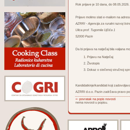
Rok prijave je 10 dana, do 08.05.2026. 
Prijave molimo slati e-mailom na adre
AZRRI - Agencija za ruralni razvoj Istr
Ulica prof. Tugomila Ujčića 1
52000 Pazin
Da bi prijava na natječaj bila valjana m
Prijavu na Natječaj
Životopis
Dokaz o stečenoj stručnoj spr
Kandidatkinje/kandidati koji zadovoljav
AZRRI d.o.o. Pazin zadržava pravo pon
<- povratak na popis novosti
nema novosti u popisu.