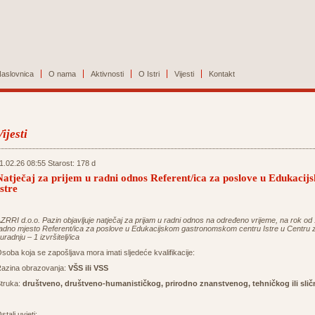
aslovnica
O nama
Aktivnosti
O Istri
Vijesti
Kontakt
Vijesti
1.02.26 08:55 Starost: 178 d
Natječaj za prijem u radni odnos Referent/ica za poslove u Edukac
Istre
ZRRI d.o.o. Pazin objavljuje natječaj za prijam u radni odnos na određeno vrijeme, na rok od
adno mjesto Referent/ica za poslove u Edukacijskom gastronomskom centru Istre u Centru za
uradnju – 1 izvršitelj/ica
soba koja se zapošljava mora imati sljedeće kvalifikacije:
azina obrazovanja:
VŠS ili VSS
truka:
društveno, društveno-humanističkog, prirodno znanstvenog, tehničkog ili sli
stali uvjeti: