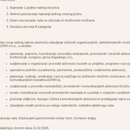
Najmanje 1 godina radnog iskustva
Aktivno poznavanje najmanje jednog stranog jezika
Dobro poznavanje rada na računalu te društvenim mrežama
Vozačka dozvola B kategorije
pis ovog radnog mjesta obuhvaća obavljanje složenih organizacijskih, administrativnih i komu
ZRRI d.o.o., a osobito:
planiranje, pripremu, koordinaciju i provedbu edukativnih, promotivnih i stručnih aktivno
konferencije, kongresi, javna događanja i sl.),
sudjelovanje u organizaciji i provedbi aktivnosti vezanih uz projekte, programe i razvoj
operativnu podršku suradnicima, partnerima, predavačima i sudionicima aktivnosti,
planiranje, vođenje, uređivanje i razvoj sadržaja na službenim mrežnim stranicama, d
komunikacijskim kanalima AZRRI-ja,
sudjelovanje u provedbi marketinških, promotivnih i komunikacijskih aktivnosti Društv
izradu i koordinaciju osnovnih promotivnih materijala te suradnju s vanjskim suradnici
praćenje vidljivosti, dosega i učinka komunikacijskih aktivnosti te predlaganje mjera z
obavljanje ostalih poslova po nalogu nadređenih, sukladno djelokrugu rada.
okacija rada: Edukacijski gastronomski centar Istre, Gortanov brijeg.
atječaj je otvoren dana 11.02.2026.