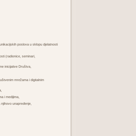
nikacijskih poslova u sklopu djelatnosti
sti (radionice, seminari,
ne inicijative Društva,
ruštvenim mrežama i digitalnim
a,
ma i medijima,
a njihovo unapređenje,