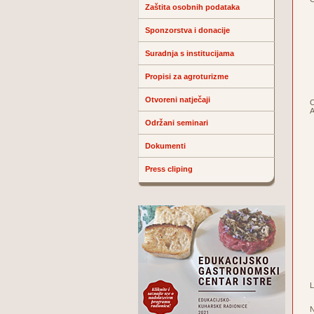
Zaštita osobnih podataka
Sponzorstva i donacije
Suradnja s institucijama
Propisi za agroturizme
Otvoreni natječaji
O
A
Održani seminari
Dokumenti
Press cliping
L
N