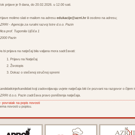
ok prijave je 9 dana, do 20.02.2026. u 12.00 sati.
rijave molimo slati e-mailom na adresu
edukacije@azrri.hr
ili osobno na adresu;
ZRRI - Agencija za ruralni razvoj Istre d.o.o. Pazin
lica prof. Tugomila Ujčića 1
2000 Pazin
a bi prijava na natječaj bila valjana mora sadržavati:
Prijavu na Natječaj
Životopis
Dokaz o stečenoj stručnoj spremi
andidatkinje/kandidati koji zadovoljavaju uvjete natječaja biti će pozvani na razgovor o čijem
ZRRI d.o.o. Pazin zadržava pravo poništenja natječaja.
- povratak na popis novosti
ema novosti u popisu.