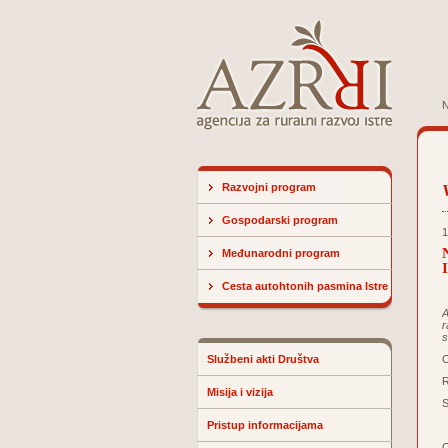
N
Razvojni program
Gospodarski program
1
Međunarodni program
Cesta autohtonih pasmina Istre
A
r
s
Službeni akti Društva
O
R
Misija i vizija
S
Pristup informacijama
O