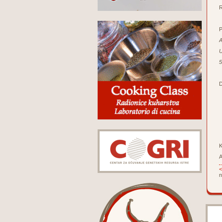
R
P
A
U
5
D
K
A
<
n