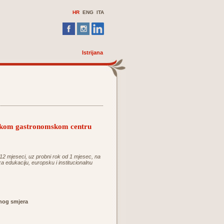
HR
ENG
ITA
Istrijana
ijskom gastronomskom centru
 12 mjeseci, uz probni rok od 1 mjesec, na
 edukaciju, europsku i institucionalnu
čnog smjera