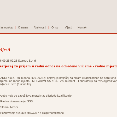
aslovnica
O nama
Aktivnosti
O Istri
Vijesti
Kontakt
Vijesti
6.09.25 09:28 Starost: 314 d
Natječaj za prijam u radni odnos na određeno vrijeme - radno mje
ZRRI d.o.o. Pazin dana 26.9.2025.g. objavljuje natječaj za prijam u radni odnos na određeno
rijeme, na radno mjesto - MESAR/MESARICA - Viši referent u Laboratoriju za razvoj proizvod
ivljači iz Istre (1 izvršitelj).
soba koja se zapošljava mora imati sljedeće kvalifikacije:
 Razina obrazovanja: SSS
 Struka; Mesar
 Poznavanje sustava HACCAP-a i sigurnosti hrane