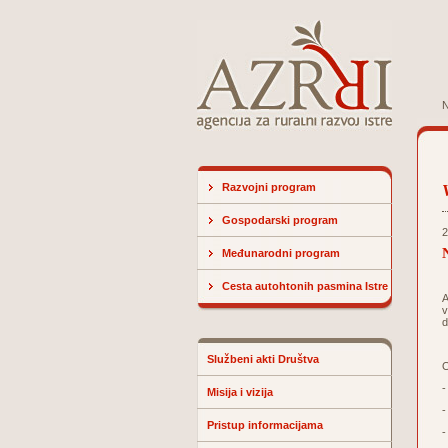
N
Razvojni program
Gospodarski program
2
Međunarodni program
Cesta autohtonih pasmina Istre
A
v
d
Službeni akti Društva
O
-
Misija i vizija
-
Pristup informacijama
-