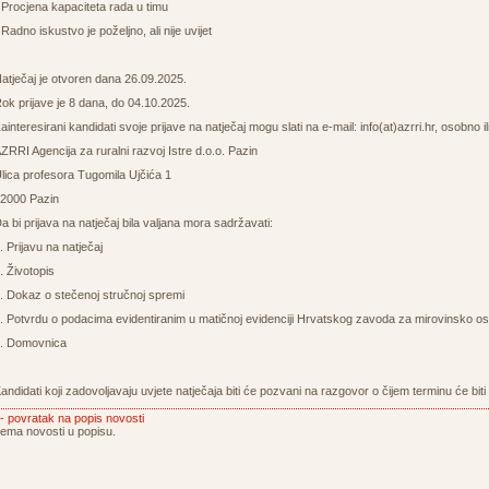
 Procjena kapaciteta rada u timu
 Radno iskustvo je poželjno, ali nije uvijet
atječaj je otvoren dana 26.09.2025.
ok prijave je 8 dana, do 04.10.2025.
ainteresirani kandidati svoje prijave na natječaj mogu slati na
e-mail
:
info(at)azrri.hr
, osobno i
ZRRI Agencija za ruralni razvoj Istre d.o.o. Pazin
lica profesora Tugomila Ujčića 1
2000 Pazin
a bi prijava na natječaj bila valjana mora sadržavati:
. Prijavu na natječaj
. Životopis
. Dokaz o stečenoj stručnoj spremi
. Potvrdu o podacima evidentiranim u matičnoj evidenciji Hrvatskog zavoda za mirovinsko os
. Domovnica
andidati koji zadovoljavaju uvjete natječaja biti će pozvani na razgovor o čijem terminu će bi
- povratak na popis novosti
ema novosti u popisu.