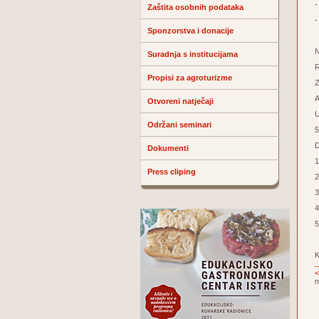
-
Zaštita osobnih podataka
-
Sponzorstva i donacije
N
Suradnja s institucijama
R
Propisi za agroturizme
Z
A
Otvoreni natječaji
U
Održani seminari
5
D
Dokumenti
1
Press cliping
2
3
4
5
K
<
n