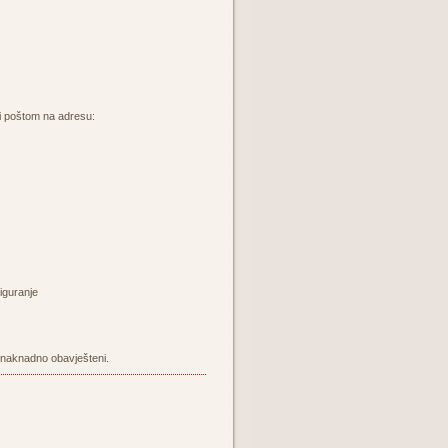
li poštom na adresu:
iguranje
ti naknadno obavješteni.