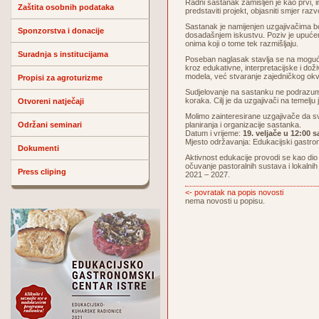
Radni sastanak zamišljen je kao prvi, i
Zaštita osobnih podataka
predstaviti projekt, objasniti smjer raz
Sastanak je namijenjen uzgajivačima bo
Sponzorstva i donacije
dosadašnjem iskustvu. Poziv je upućen 
onima koji o tome tek razmišljaju.
Suradnja s institucijama
Poseban naglasak stavlja se na mogućno
kroz edukativne, interpretacijske i dož
modela, već stvaranje zajedničkog okv
Propisi za agroturizme
Sudjelovanje na sastanku ne podrazumije
koraka. Cilj je da uzgajivači na temelju
Otvoreni natječaji
Molimo zainteresirane uzgajivače da sv
Održani seminari
planiranja i organizacije sastanka.
Datum i vrijeme:
19. veljače u 12:00 s
Mjesto održavanja: Edukacijski gastron
Dokumenti
Aktivnost edukacije provodi se kao dio 
očuvanje pastoralnih sustava i lokalni
Press cliping
2021 – 2027.
<- povratak na popis novosti
nema novosti u popisu.