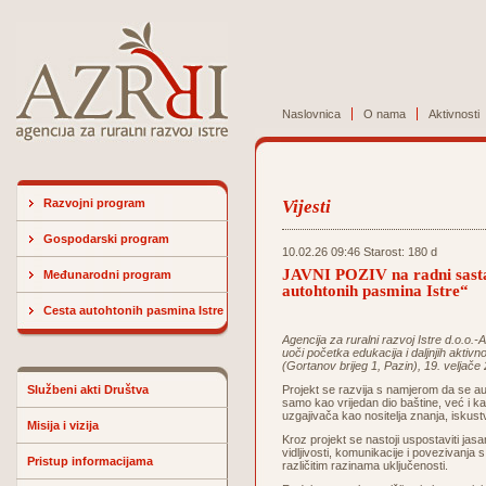
Naslovnica
O nama
Aktivnosti
Razvojni program
Vijesti
Gospodarski program
10.02.26 09:46 Starost: 180 d
JAVNI POZIV na radni sasta
Međunarodni program
autohtonih pasmina Istre“
Cesta autohtonih pasmina Istre
Agencija za ruralni razvoj Istre d.o.o.
uoči početka edukacija i daljnjih akti
(Gortanov brijeg 1, Pazin), 19. veljače
Službeni akti Društva
Projekt se razvija s namjerom da se au
samo kao vrijedan dio baštine, već i ka
uzgajivača kao nositelja znanja, iskustva
Misija i vizija
Kroz projekt se nastoji uspostaviti jasa
vidljivosti, komunikacije i povezivanj
Pristup informacijama
različitim razinama uključenosti.