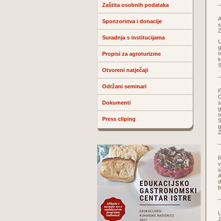
Zaštita osobnih podataka
A
Sponzorstva i donacije
s
Z
Suradnja s institucijama
U
g
n
Propisi za agroturizme
k
S
Otvoreni natječaji
Održani seminari
F
O
Dokumenti
s
g
o
Press cliping
S
g
Z
R
v
s
A
d
b
L
J