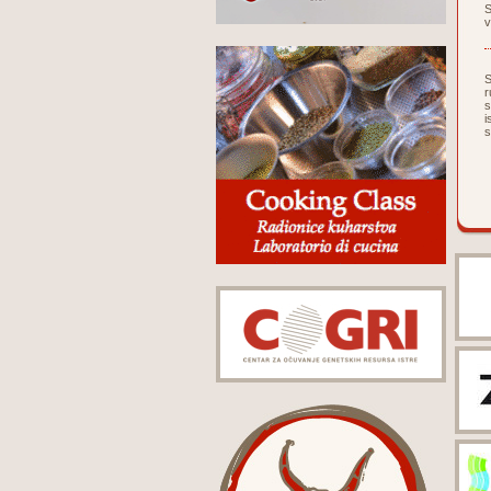
S
v
S
r
s
i
s