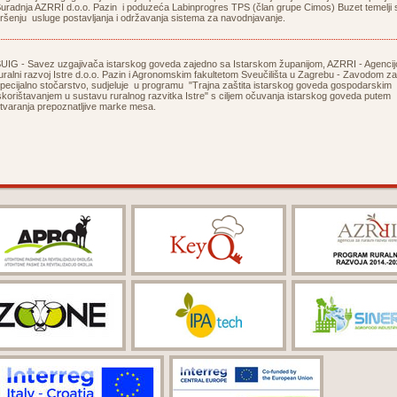
uradnja AZRRI d.o.o. Pazin i poduzeća Labinprogres TPS (član grupe Cimos) Buzet temelji 
ršenju usluge postavljanja i održavanja sistema za navodnjavanje.
UIG - Savez uzgajivača istarskog goveda zajedno sa Istarskom županijom, AZRRI - Agenci
uralni razvoj Istre d.o.o. Pazin i Agronomskim fakultetom Sveučilišta u Zagrebu - Zavodom za
pecijalno stočarstvo, sudjeluje u programu "Trajna zaštita istarskog goveda gospodarskim
skorištavanjem u sustavu ruralnog razvitka Istre" s ciljem očuvanja istarskog goveda putem
tvaranja prepoznatljive marke mesa.