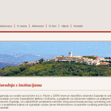
aslovnica
O nama
Aktivnosti
O Istri
Vijesti
Kontakt
Suradnja s institucijama
gencija za ruralni razvoj Istre d.o.o. Pazin u 100%-tnom je vlasništvu Istarske županije te us
urađuje sa svim županijskim tijelima i tvrtkama, a poglavito sa Upravnim odjelom za poljopriv
starske županije, na zajedničkim projektima naročito zbog povezivanja javnog i privatnog sek
e u projektima kojima se izgrađuje sustav javne infrastrukture za potrebe ruralnog područja I
upanije.