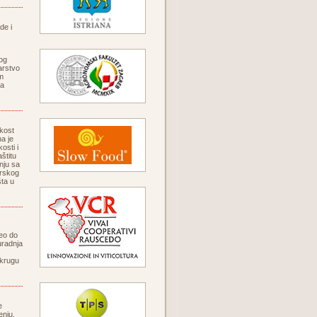
de i
kog
arstvo
am
na
ikost
a je
osti i
štitu
dnju sa
arskog
ta u
veo do
uradnja
 krugu
e
enju.