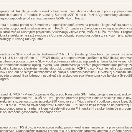
gronomski fakultet je vodeća visokoobrazovna i znanstvena institucija iz područja poljoprivre
rodnih znanosti u Republici Hrvatskoj. Suradnja AZRRI d.o.o. Pazin i Agronomskog fakulteta
agreb započela je od samog osnivanja AZRRI d.o.o. Pazin.
ska suradnja postoji sa Zavodom za specijalno stočarstvo na projektu Trajna zaštita istars
oveda gospodarskim iskorištavanjem, Pro.V.I.C. , zatim sa Zavodom za vinogradarstvo i vin
a istraživačko-razvojnim projektima Solarizacija vinove loze, Muškat Ruža Porečka i Progr
lonske selekcije, te sa Zavodom za Upravu poljoprivrednog gospodarstva s kojom je izrađe
trategija ruralnog razvoja Istre.
ondazione Slow Food per la Biodiversita' O.N.L.U.S. (Fodacija Slow Food za biološku raznol
.N.L.U.S.) sa sjedištem u FIRENZI (Italija) a sa operativnim sjedištem u BRA (Italija) osnovan
a ciljem da podrži projekte Slow Food pokrenute radi očuvanja prehrambene biološke raznolik
astronomskih tradicija cijelog svijeta, kao i promoviranja održive poljoprivrede koja poštuje za
koliša, kulturnog identiteta naroda i dobrobiti životinja. AZRRI d.o.o. Pazin temelji svoju sura
low Food-om na svojim aktivnostima očuvanja autohtonih pasmina u Hrvatskoj a osobito ist
oveda u suradnji sa Udrugom uzgajivača istarskog goveda i Agronomskog fakulteta Sveučiliš
agrebu.
asadnik “VCR” - Vivai Cooperativi Rauscedo Rauscedo (PN) Italia, djeluje u rasadničarsko-
inogradarskom sektoru, a još od 1969. godine provode program klonske selekcije koji je do
elekcije i službenog priznanja preko 250 klonova sorti "Vitis vinifera" i podloga vinove loze. S
ZRRI d.o.o. Pazin sa Vivai cooperativi Rauscedo – Rauscedo Italija temelji se na pokretanju
ugoročnog program rada na klonskoj selekciji sorata Primorske Hrvatske, kojim će u prvom
iti obuhvaćene gospodarski značajne sorte.
abinprogres TPS d.o.o. je vodeći proizvođač poljoprivredne mehanizacije na prostorima bivš
ugoslavije. Dugogodišnja tradicija i preko 300.000 prodanih strojeva jamstvo je vašem povjer