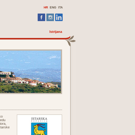
HR
ENG
ITA
Istrijana
ko
redu
tora,
starske