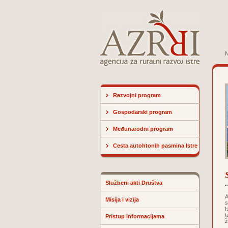
N
Razvojni program
Gospodarski program
Međunarodni program
Cesta autohtonih pasmina Istre
Službeni akti Društva
A
Misija i vizija
s
I
t
Pristup informacijama
ž