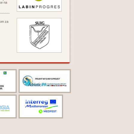
se na
jom za