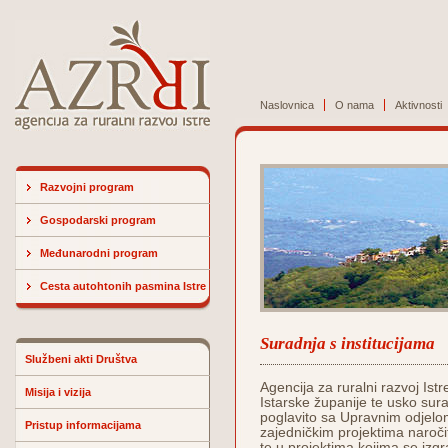
Naslovnica
O nama
Aktivnosti
Razvojni program
Gospodarski program
Međunarodni program
Cesta autohtonih pasmina Istre
Suradnja s institucijama
Službeni akti Društva
Agencija za ruralni razvoj Ist
Misija i vizija
Istarske županije te usko sura
poglavito sa Upravnim odjelom
Pristup informacijama
zajedničkim projektima naroči
te u projektima kojima se izgr