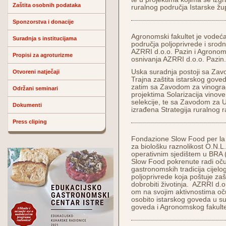
Zaštita osobnih podataka
ruralnog područja Istarske žu
Sponzorstva i donacije
Agronomski fakultet je vodeća
Suradnja s institucijama
područja poljoprivrede i srod
AZRRI d.o.o. Pazin i Agronom
Propisi za agroturizme
osnivanja AZRRI d.o.o. Pazin.
Uska suradnja postoji sa Zav
Otvoreni natječaji
Trajna zaštita istarskog gove
zatim sa Zavodom za vinograda
Održani seminari
projektima Solarizacija vino
selekcije, te sa Zavodom za 
Dokumenti
izrađena Strategija ruralnog r
Press cliping
Fondazione Slow Food per la 
za biološku raznolikost O.N.L.
operativnim sjedištem u BRA (I
Slow Food pokrenute radi oču
gastronomskih tradicija cijelo
poljoprivrede koja poštuje zašt
dobrobiti životinja. AZRRI d.
om na svojim aktivnostima oč
osobito istarskog goveda u s
goveda i Agronomskog fakulte