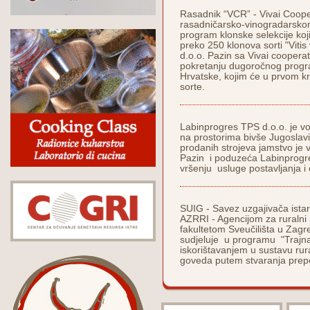
Rasadnik “VCR” - Vivai Cooper
rasadničarsko-vinogradarskom
program klonske selekcije koji
preko 250 klonova sorti "Vitis
d.o.o. Pazin sa Vivai cooperat
pokretanju dugoročnog progra
Hrvatske, kojim će u prvom k
sorte.
Labinprogres TPS d.o.o. je v
na prostorima bivše Jugoslavi
prodanih strojeva jamstvo je
Pazin i poduzeća Labinprogre
vršenju usluge postavljanja 
SUIG - Savez uzgajivača ista
AZRRI - Agencijom za ruralni 
fakultetom Sveučilišta u Zagr
sudjeluje u programu "Trajna
iskorištavanjem u sustavu rura
goveda putem stvaranja prep