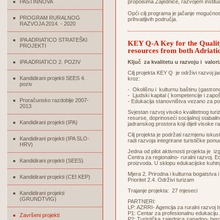
PASTINNOVA
propoisima Zajednice, razvojem institu
Opći cilj programa je jačanje mogućnos
PROGRAM RURALNOG
prihvatljivih područja.
RAZVOJA 2014. - 2020
IPA ADRIATICO STRATEŠKI
KEY Q-A Key for the Quality
PROJEKTI
resources from both Adriatic
IPA ADRIATICO 2. POZIV
Ključ za kvalitetu u razvoju i valo
Cilj projekta KEY Q je održivi razvoj j
Kandidirani projekti SEES 4.
kroz:
poziv
- Okolišnu i kulturnu baštinu (gastrono
- Ljudski kapital ( kompetencije i zapoš
Proračunsko razdoblje 2007-
- Edukacija stanovništva vezano za pot
2013
Svjestan razvoj visoko kvalitetnog tur
resurse, doprinoseći socijalnoj stabailn
Kandidirani projekti (IPA)
jadranskog prostora koji dijeli visoke ra
Cilj projekta je podržati razmjenu isku
Kandidirani projekti (IPA SLO-
radi razvoja integrirane turističke ponu
HRV)
Jedna od pilot aktivnosti projekta je 
Centra za regionalno- ruralni razvoj. E
Kandidirani projekti (SEES)
proizvoda. U sklopu edukacijske kuhinje
Mjera 2. Prirodna i kulturna bogatstva i
Kandidirani projekti (CEI KEP)
Prioritet 2.4. Održivi turizam
Trajanje projekta: 27 mjeseci
Kandidirani projekti
(GRUNDTVIG)
PARTNERI:
LP: AZRRI- Agencija za ruralni razvoj I
P1: Centar za profesionalnu edukaciju „Op
Završeni projekti
P2: Turistička zajednica zapadno- he