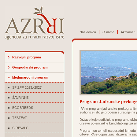
Naslovnica
O nama
Aktivnosti
Razvojni program
Gospodarski program
Međunarodni program
SP ZPP 2023.-2027.
ŠAVRINKE
Program Jadranske prekogr
ECOBREEDS
IPA-in program jadranske prekograničn
sudionice i dio je procesa suradnje na
TESTEAT
Države koje sudjeluju u programu uključ
države potencijalne kandidatkinje za u
CIREVALC
Program se temelji na suradnji između pe
ciljeve IPA-e dopuštajući državama sudi