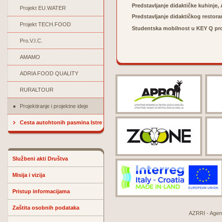
Predstavljanje didaktičke kuhinje, 
Projekt EU.WATER
Predstavljanje didaktičkog restoran
Projekt TECH.FOOD
Studentska mobilnost u KEY Q proj
Pro.V.I.C.
AMAMO
ADRIA FOOD QUALITY
RURALTOUR
Projektiranje i projektne ideje
Cesta autohtonih pasmina Istre
Službeni akti Društva
Misija i vizija
Pristup informacijama
Zaštita osobnih podataka
AZRRI - Agenci