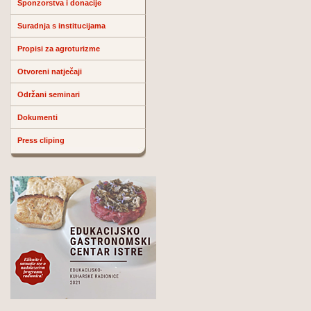
Sponzorstva i donacije
Suradnja s institucijama
Propisi za agroturizme
Otvoreni natječaji
Održani seminari
Dokumenti
Press cliping