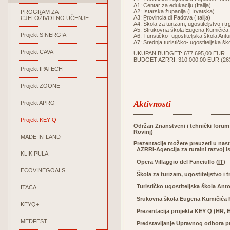
A1: Centar za edukaciju (Italija)
A2: Istarska županija (Hrvatska)
PROGRAM ZA
A3: Provincia di Padova (Italija)
CJELOŽIVOTNO UČENJE
A4: Škola za turizam, ugostiteljstvo i t
A5: Strukovna škola Eugena Kumičića,
Projekt SINERGIA
A6: Turističko- ugostiteljska škola Ant
A7: Srednja turističko- ugostiteljska š
Projekt CAVA
UKUPAN BUDGET: 677.695,00 EUR
BUDGET AZRRI: 310.000,00 EUR (263.5
Projekt IPATECH
Projekt ZOONE
Aktivnosti
Projekt APRO
Projekt KEY Q
Održan Znanstveni i tehnički forum 
Rovinj)
MADE IN-LAND
Prezentacije možete preuzeti u nas
AZRRI-Agencija za ruralni razvoj Is
KLIK PULA
Opera Villaggio del Fanciullo (
IT
)
ECOVINEGOALS
Škola za turizam, ugostiteljstvo i t
Turističko ugostiteljska škola Anto
ITACA
Srukovna škola Eugena Kumičića R
KEYQ+
Prezentacija projekta KEY Q (
HR
,
MEDFEST
Predstavljanje Upravnog odbora pr