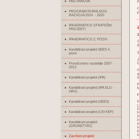
PASTINNOVA
p
O
PROGRAM RURALNOG
p
RAZVOJA 2014. - 2020
IPA ADRIATICO STRATEŠKI
PROJEKTI
Z
IPA ADRIATICO 2. POZIV
C
d
Kandidirani projekti SEES 4.
S
poziv
J
G
Proračunsko razdoblje 2007-
2013
N
g
Kandidirani projekti (IPA)
i
P
Kandidirani projekti (IPA SLO-
M
HRV)
P
Kandidirani projekti (SEES)
L
P
Kandidirani projekti (CEI KEP)
P
P
P
Kandidirani projekti
P
(GRUNDTVIG)
P
P
P
Završeni projekti