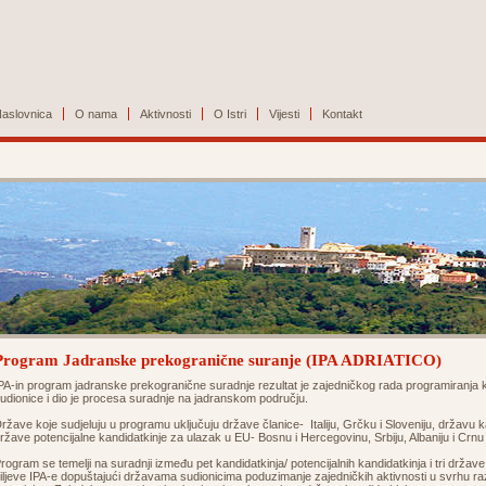
aslovnica
O nama
Aktivnosti
O Istri
Vijesti
Kontakt
Program Jadranske prekogranične suranje (IPA ADRIATICO)
PA-in program jadranske prekogranične suradnje rezultat je zajedničkog rada programiranj
udionice i dio je procesa suradnje na jadranskom području.
ržave koje sudjeluju u programu uključuju države članice- Italiju, Grčku i Sloveniju, državu 
ržave potencijalne kandidatkinje za ulazak u EU- Bosnu i Hercegovinu, Srbiju, Albaniju i Crn
rogram se temelji na suradnji između pet kandidatkinja/ potencijalnih kandidatkinja i tri držav
iljeve IPA-e dopuštajući državama sudionicima poduzimanje zajedničkih aktivnosti u svrhu razvo