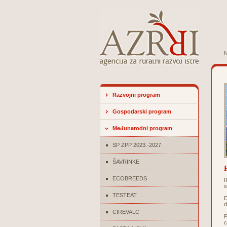
N
Razvojni program
Gospodarski program
Međunarodni program
SP ZPP 2023.-2027.
ŠAVRINKE
ECOBREEDS
I
s
TESTEAT
D
d
CIREVALC
P
c