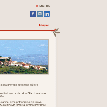
HR
ENG ITA
Istrijana
a kojega provode povezane države
kanditatkinju za ulazak u EU- Hrvatsku te
u Goru.
e članice, čime potencijalno ispunjava
ja njihovih teritorija, prema pravilima i