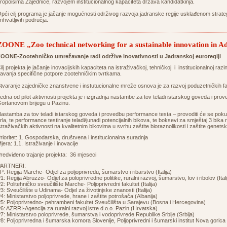
ropoisima Zajednice, razvojem institucionalnog kapaciteta država kandidatkinja.
pći cilj programa je jačanje mogućnosti održivog razvoja jadranske regije usklađenom strat
rihvatljivih područja.
ZOONE „Zoo technical networking for a sustainable innovation in Ad
OONE-Zootehničko umrežavanje radi održive inovativnosti u Jadranskoj euroregiji
ilj projekta je jačanje inovacijskih kapaciteta na istraživačkoj, tehničkoj i institucionalnoj razi
avanja specifične potpore zootehničkim tvrtkama.
tvaranje zajedničke znanstvene i instutucionalne mreže osnova je za razvoj poduzetničkih fa
edna od pilot aktivnosti projekta je i izgradnja nastambe za tov teladi istarskog goveda i p
ortanovom brijegu u Pazinu.
astamba za tov teladi istarskog goveda i provedbu performance testa – provoditi će se pokus
rla, te performance testiranje teladi/junadi potencijalnih bikova, te boksevi za smještaj 3 bika
straživačkih aktivnosti na kvalitetnim bikovima u svrhu zaštite bioraznolikosti i zaštite genets
rioritet: 1. Gospodarska, društvena i institucionalna suradnja
jera: 1.1. Istraživanje i inovacije
redviđeno trajanje projekta: 36 mjeseci
PARTNERI:
P: Regija Marche- Odjel za poljoprivredu, šumarstvo i ribarstvo (Italija)
1: Regija Abruzzo- Odjel za poloprivredne politike, ruralni razvoj, šumarstvo, lov i ribolov (Itali
2: Politehničko sveučilište Marche- Poljoprivredni fakultet (Italija)
3: Sveučilište u Udinama- Odjel za životinjske znanosti (Italija)
4: Ministarstvo poljoprivrede, hrane i zaštite potrošača (Albanija)
5: Poljoprivredno- pehrambeni fakultet Sveučilišta u Sarajevu (Bosna i Hercegovina)
6: AZRRI-Agencija za ruralni razvoj istre d.o.o. Pazin (Hrvatska)
7: Ministarstvo poloprivrede, šumarstva i vodoprivrede Republike Srbije (Srbija)
8: Poljoprivredna i šumarska komora Slovenije, Poljoprivredni i šumarski institut Nova gorica 