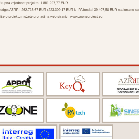
kupna vrijednost projekta: 1.881.227,77 EUR.
udget AZRRI: 262.716,67 EUR (223.309,17 EUR iz IPA fonda i 39.407,50 EUR nacionalno sufi
iše o projektu možete pronaći na web stranici
www.zooneproject.eu