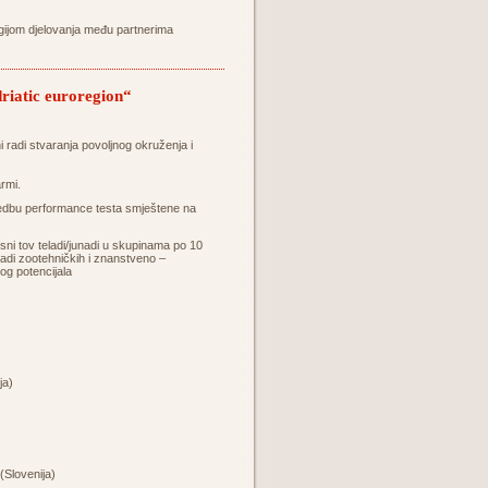
egijom djelovanja među partnerima
riatic euroregion“
ni radi stvaranja povoljnog okruženja i
rmi.
rovedbu performance testa smještene na
ni tov teladi/junadi u skupinama po 10
 radi zootehničkih i znanstveno –
kog potencijala
ja)
(Slovenija)