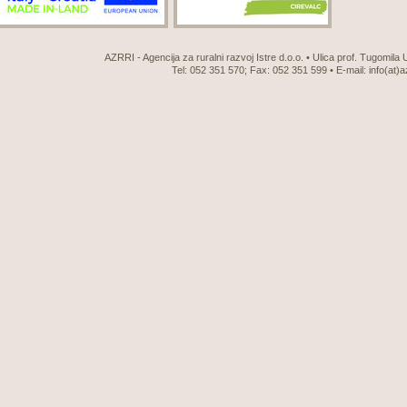
AZRRI - Agencija za ruralni razvoj Istre d.o.o. • Ulica prof. Tugomila
Tel: 052 351 570; Fax: 052 351 599 • E-mail:
info(at)a