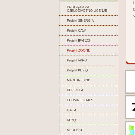
U
PROGRAM ZA
B
CJELOŽIVOTNO UČENJE
V
Projekt SINERGIA
Projekt CAVA
Projekt IPATECH
Projekt ZOONE
Projekt APRO
Projekt KEY Q
MADE IN-LAND
KLIK PULA
ECOVINEGOALS
ITACA
KEYQ+
MEDFEST