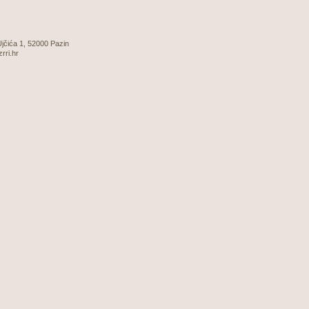
 Ujčića 1, 52000 Pazin
zrri.hr