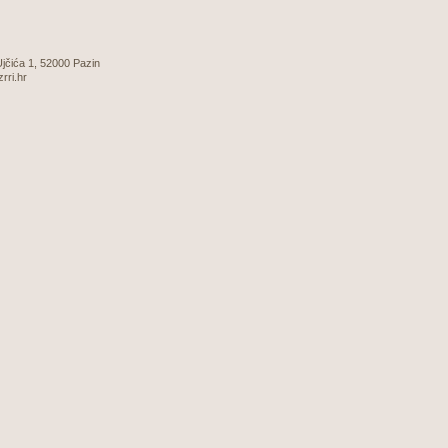
 Ujčića 1, 52000 Pazin
zrri.hr