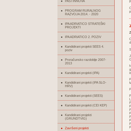
PASTINNOVA
p
O
PROGRAM RURALNOG
p
RAZVOJA 2014. - 2020
IPA ADRIATICO STRATEŠKI
PROJEKTI
Z
IPA ADRIATICO 2. POZIV
C
d
Kandidirani projekti SEES 4.
S
poziv
J
G
Proračunsko razdoblje 2007-
2013
N
g
Kandidirani projekti (IPA)
i
P
Kandidirani projekti (IPA SLO-
M
HRV)
P
Kandidirani projekti (SEES)
L
P
Kandidirani projekti (CEI KEP)
P
P
P
Kandidirani projekti
P
(GRUNDTVIG)
P
P
P
Završeni projekti