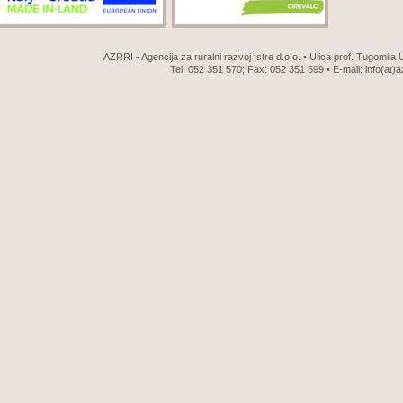
AZRRI - Agencija za ruralni razvoj Istre d.o.o. • Ulica prof. Tugomila
Tel: 052 351 570; Fax: 052 351 599 • E-mail:
info(at)a