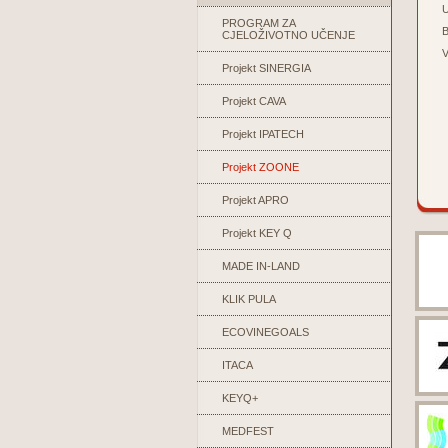
U
PROGRAM ZA
B
CJELOŽIVOTNO UČENJE
V
Projekt SINERGIA
Projekt CAVA
Projekt IPATECH
Projekt ZOONE
Projekt APRO
Projekt KEY Q
MADE IN-LAND
KLIK PULA
ECOVINEGOALS
ITACA
KEYQ+
MEDFEST