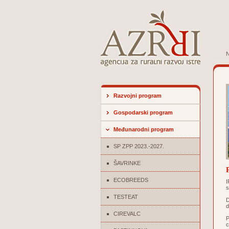
N
Razvojni program
Gospodarski program
Međunarodni program
SP ZPP 2023.-2027.
ŠAVRINKE
ECOBREEDS
I
s
TESTEAT
D
d
CIREVALC
P
c