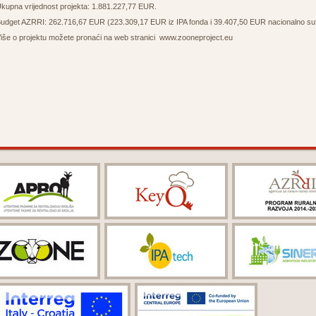
kupna vrijednost projekta: 1.881.227,77 EUR.
udget AZRRI: 262.716,67 EUR (223.309,17 EUR iz IPA fonda i 39.407,50 EUR nacionalno sufi
iše o projektu možete pronaći na web stranici
www.zooneproject.eu