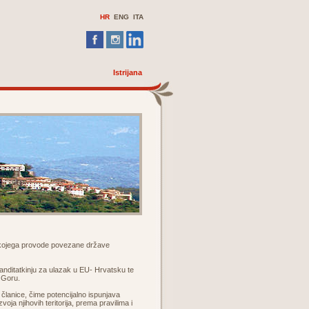
HR
ENG ITA
Istrijana
a kojega provode povezane države
kanditatkinju za ulazak u EU- Hrvatsku te
u Goru.
e članice, čime potencijalno ispunjava
ja njihovih teritorija, prema pravilima i