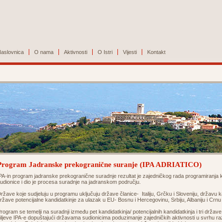
aslovnica
O nama
Aktivnosti
O Istri
Vijesti
Kontakt
Program Jadranske prekogranične suranje (IPA ADRIATICO)
PA-in program jadranske prekogranične suradnje rezultat je zajedničkog rada programiranj
udionice i dio je procesa suradnje na jadranskom području.
ržave koje sudjeluju u programu uključuju države članice- Italiju, Grčku i Sloveniju, državu 
ržave potencijalne kandidatkinje za ulazak u EU- Bosnu i Hercegovinu, Srbiju, Albaniju i Crn
rogram se temelji na suradnji između pet kandidatkinja/ potencijalnih kandidatkinja i tri držav
iljeve IPA-e dopuštajući državama sudionicima poduzimanje zajedničkih aktivnosti u svrhu razvo