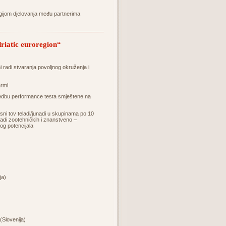
egijom djelovanja među partnerima
riatic euroregion“
ni radi stvaranja povoljnog okruženja i
rmi.
rovedbu performance testa smještene na
ni tov teladi/junadi u skupinama po 10
 radi zootehničkih i znanstveno –
kog potencijala
ja)
(Slovenija)