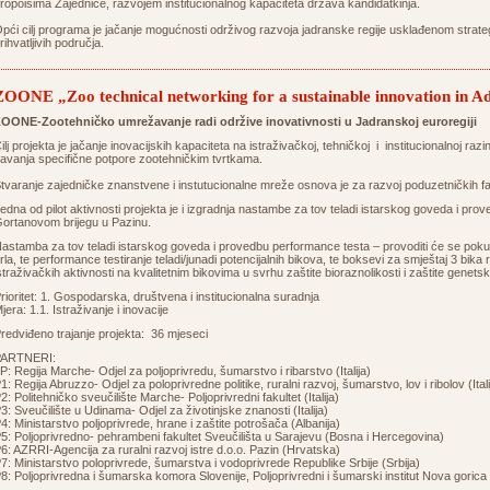
ropoisima Zajednice, razvojem institucionalnog kapaciteta država kandidatkinja.
pći cilj programa je jačanje mogućnosti održivog razvoja jadranske regije usklađenom strat
rihvatljivih područja.
ZOONE „Zoo technical networking for a sustainable innovation in Ad
OONE-Zootehničko umrežavanje radi održive inovativnosti u Jadranskoj euroregiji
ilj projekta je jačanje inovacijskih kapaciteta na istraživačkoj, tehničkoj i institucionalnoj razi
avanja specifične potpore zootehničkim tvrtkama.
tvaranje zajedničke znanstvene i instutucionalne mreže osnova je za razvoj poduzetničkih fa
edna od pilot aktivnosti projekta je i izgradnja nastambe za tov teladi istarskog goveda i p
ortanovom brijegu u Pazinu.
astamba za tov teladi istarskog goveda i provedbu performance testa – provoditi će se pokus
rla, te performance testiranje teladi/junadi potencijalnih bikova, te boksevi za smještaj 3 bika
straživačkih aktivnosti na kvalitetnim bikovima u svrhu zaštite bioraznolikosti i zaštite genets
rioritet: 1. Gospodarska, društvena i institucionalna suradnja
jera: 1.1. Istraživanje i inovacije
redviđeno trajanje projekta: 36 mjeseci
PARTNERI:
P: Regija Marche- Odjel za poljoprivredu, šumarstvo i ribarstvo (Italija)
1: Regija Abruzzo- Odjel za poloprivredne politike, ruralni razvoj, šumarstvo, lov i ribolov (Itali
2: Politehničko sveučilište Marche- Poljoprivredni fakultet (Italija)
3: Sveučilište u Udinama- Odjel za životinjske znanosti (Italija)
4: Ministarstvo poljoprivrede, hrane i zaštite potrošača (Albanija)
5: Poljoprivredno- pehrambeni fakultet Sveučilišta u Sarajevu (Bosna i Hercegovina)
6: AZRRI-Agencija za ruralni razvoj istre d.o.o. Pazin (Hrvatska)
7: Ministarstvo poloprivrede, šumarstva i vodoprivrede Republike Srbije (Srbija)
8: Poljoprivredna i šumarska komora Slovenije, Poljoprivredni i šumarski institut Nova gorica 