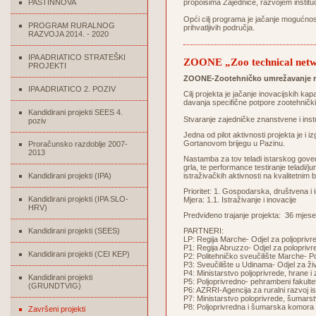
PASTINNOVA
propoisima Zajednice, razvojem institu
Opći cilj programa je jačanje mogućnos
PROGRAM RURALNOG
prihvatljivih područja.
RAZVOJA 2014. - 2020
IPA ADRIATICO STRATEŠKI
ZOONE „Zoo technical networ
PROJEKTI
ZOONE-Zootehničko umrežavanje radi
IPA ADRIATICO 2. POZIV
Cilj projekta je jačanje inovacijskih kap
davanja specifične potpore zootehničk
Kandidirani projekti SEES 4.
Stvaranje zajedničke znanstvene i inst
poziv
Jedna od pilot aktivnosti projekta je 
Gortanovom brijegu u Pazinu.
Proračunsko razdoblje 2007-
2013
Nastamba za tov teladi istarskog goved
grla, te performance testiranje teladi/j
Kandidirani projekti (IPA)
istraživačkih aktivnosti na kvalitetnim 
Prioritet: 1. Gospodarska, društvena i 
Kandidirani projekti (IPA SLO-
Mjera: 1.1. Istraživanje i inovacije
HRV)
Predviđeno trajanje projekta: 36 mjese
Kandidirani projekti (SEES)
PARTNERI:
LP: Regija Marche- Odjel za poljoprivred
P1: Regija Abruzzo- Odjel za poloprivredn
Kandidirani projekti (CEI KEP)
P2: Politehničko sveučilište Marche- Polj
P3: Sveučilište u Udinama- Odjel za živo
P4: Ministarstvo poljoprivrede, hrane i 
Kandidirani projekti
P5: Poljoprivredno- pehrambeni fakulte
(GRUNDTVIG)
P6: AZRRI-Agencija za ruralni razvoj is
P7: Ministarstvo poloprivrede, šumarstv
P8: Poljoprivredna i šumarska komora Sl
Završeni projekti