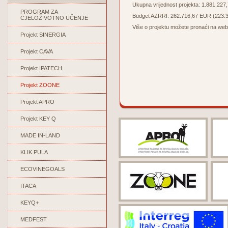
Ukupna vrijednost projekta: 1.881.227
PROGRAM ZA
Budget AZRRI: 262.716,67 EUR (223.30
CJELOŽIVOTNO UČENJE
Više o projektu možete pronaći na web
Projekt SINERGIA
Projekt CAVA
Projekt IPATECH
Projekt ZOONE
Projekt APRO
Projekt KEY Q
MADE IN-LAND
KLIK PULA
ECOVINEGOALS
ITACA
KEYQ+
MEDFEST