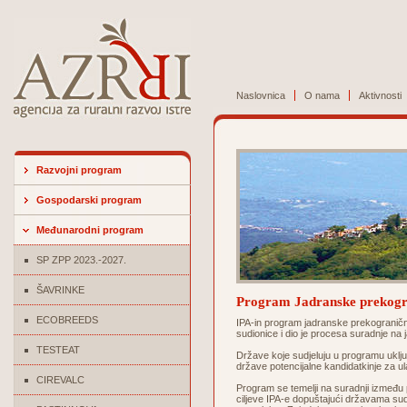
Naslovnica
O nama
Aktivnosti
Razvojni program
Gospodarski program
Međunarodni program
SP ZPP 2023.-2027.
ŠAVRINKE
Program Jadranske prekogr
ECOBREEDS
IPA-in program jadranske prekograničn
sudionice i dio je procesa suradnje na
TESTEAT
Države koje sudjeluju u programu uključ
države potencijalne kandidatkinje za u
CIREVALC
Program se temelji na suradnji između pe
ciljeve IPA-e dopuštajući državama sudi