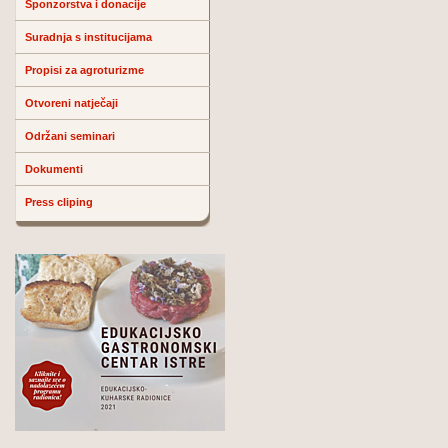
Sponzorstva i donacije
Suradnja s institucijama
Propisi za agroturizme
Otvoreni natječaji
Održani seminari
Dokumenti
Press cliping