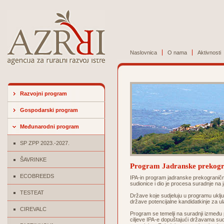
Naslovnica
O nama
Aktivnosti
Razvojni program
Gospodarski program
Međunarodni program
SP ZPP 2023.-2027.
ŠAVRINKE
Program Jadranske prekogr
ECOBREEDS
IPA-in program jadranske prekograničn
sudionice i dio je procesa suradnje na
TESTEAT
Države koje sudjeluju u programu uključ
države potencijalne kandidatkinje za u
CIREVALC
Program se temelji na suradnji između pe
ciljeve IPA-e dopuštajući državama sudi