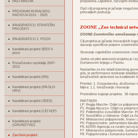
PASTINNOVA
propoisima Zajednice, razvojem institu
Opći cilj programa je jačanje mogućnos
PROGRAM RURALNOG
prihvatljivih područja.
RAZVOJA 2014. - 2020
IPA ADRIATICO STRATEŠKI
ZOONE „Zoo technical networ
PROJEKTI
ZOONE-Zootehničko umrežavanje radi
IPA ADRIATICO 2. POZIV
Cilj projekta je jačanje inovacijskih kap
davanja specifične potpore zootehničk
Kandidirani projekti SEES 4.
Stvaranje zajedničke znanstvene i inst
poziv
Jedna od pilot aktivnosti projekta je 
Gortanovom brijegu u Pazinu.
Proračunsko razdoblje 2007-
2013
Nastamba za tov teladi istarskog goved
grla, te performance testiranje teladi/j
Kandidirani projekti (IPA)
istraživačkih aktivnosti na kvalitetnim 
Prioritet: 1. Gospodarska, društvena i 
Kandidirani projekti (IPA SLO-
Mjera: 1.1. Istraživanje i inovacije
HRV)
Predviđeno trajanje projekta: 36 mjese
Kandidirani projekti (SEES)
PARTNERI:
LP: Regija Marche- Odjel za poljoprivred
P1: Regija Abruzzo- Odjel za poloprivredn
Kandidirani projekti (CEI KEP)
P2: Politehničko sveučilište Marche- Polj
P3: Sveučilište u Udinama- Odjel za živo
P4: Ministarstvo poljoprivrede, hrane i 
Kandidirani projekti
P5: Poljoprivredno- pehrambeni fakulte
(GRUNDTVIG)
P6: AZRRI-Agencija za ruralni razvoj is
P7: Ministarstvo poloprivrede, šumarstv
P8: Poljoprivredna i šumarska komora Sl
Završeni projekti