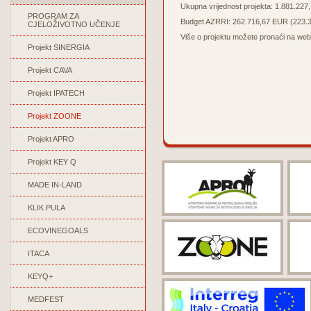
Ukupna vrijednost projekta: 1.881.227
PROGRAM ZA
Budget AZRRI: 262.716,67 EUR (223.30
CJELOŽIVOTNO UČENJE
Više o projektu možete pronaći na web
Projekt SINERGIA
Projekt CAVA
Projekt IPATECH
Projekt ZOONE
Projekt APRO
Projekt KEY Q
MADE IN-LAND
KLIK PULA
ECOVINEGOALS
ITACA
KEYQ+
MEDFEST