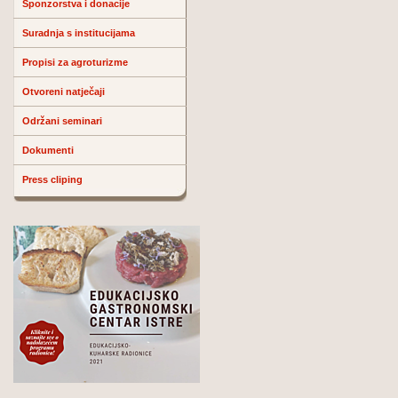
Sponzorstva i donacije
Suradnja s institucijama
Propisi za agroturizme
Otvoreni natječaji
Održani seminari
Dokumenti
Press cliping