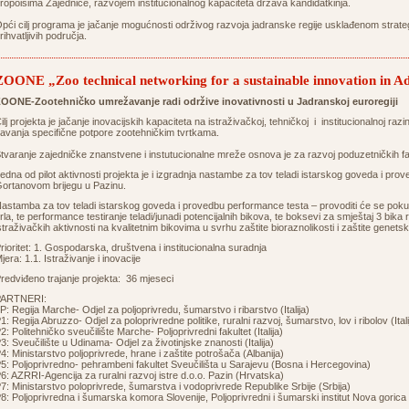
ropoisima Zajednice, razvojem institucionalnog kapaciteta država kandidatkinja.
pći cilj programa je jačanje mogućnosti održivog razvoja jadranske regije usklađenom strat
rihvatljivih područja.
ZOONE „Zoo technical networking for a sustainable innovation in Ad
OONE-Zootehničko umrežavanje radi održive inovativnosti u Jadranskoj euroregiji
ilj projekta je jačanje inovacijskih kapaciteta na istraživačkoj, tehničkoj i institucionalnoj razi
avanja specifične potpore zootehničkim tvrtkama.
tvaranje zajedničke znanstvene i instutucionalne mreže osnova je za razvoj poduzetničkih fa
edna od pilot aktivnosti projekta je i izgradnja nastambe za tov teladi istarskog goveda i p
ortanovom brijegu u Pazinu.
astamba za tov teladi istarskog goveda i provedbu performance testa – provoditi će se pokus
rla, te performance testiranje teladi/junadi potencijalnih bikova, te boksevi za smještaj 3 bika
straživačkih aktivnosti na kvalitetnim bikovima u svrhu zaštite bioraznolikosti i zaštite genets
rioritet: 1. Gospodarska, društvena i institucionalna suradnja
jera: 1.1. Istraživanje i inovacije
redviđeno trajanje projekta: 36 mjeseci
PARTNERI:
P: Regija Marche- Odjel za poljoprivredu, šumarstvo i ribarstvo (Italija)
1: Regija Abruzzo- Odjel za poloprivredne politike, ruralni razvoj, šumarstvo, lov i ribolov (Itali
2: Politehničko sveučilište Marche- Poljoprivredni fakultet (Italija)
3: Sveučilište u Udinama- Odjel za životinjske znanosti (Italija)
4: Ministarstvo poljoprivrede, hrane i zaštite potrošača (Albanija)
5: Poljoprivredno- pehrambeni fakultet Sveučilišta u Sarajevu (Bosna i Hercegovina)
6: AZRRI-Agencija za ruralni razvoj istre d.o.o. Pazin (Hrvatska)
7: Ministarstvo poloprivrede, šumarstva i vodoprivrede Republike Srbije (Srbija)
8: Poljoprivredna i šumarska komora Slovenije, Poljoprivredni i šumarski institut Nova gorica 