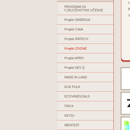
U
PROGRAM ZA
B
CJELOŽIVOTNO UČENJE
V
Projekt SINERGIA
Projekt CAVA
Projekt IPATECH
Projekt ZOONE
Projekt APRO
Projekt KEY Q
MADE IN-LAND
KLIK PULA
ECOVINEGOALS
ITACA
KEYQ+
MEDFEST