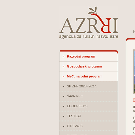
N
Razvojni program
Gospodarski program
Međunarodni program
SP ZPP 2023.-2027.
ŠAVRINKE
ECOBREEDS
I
s
TESTEAT
D
d
CIREVALC
P
c