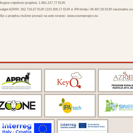
kupna vrijednost projekta: 1.881.227,77 EUR.
udget AZRRI: 262.716,67 EUR (223.309,17 EUR iz IPA fonda i 39.407,50 EUR nacionalno sufi
iše o projektu možete pronaći na web stranici
www.zooneproject.eu