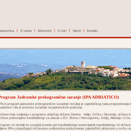
aslovnica
O nama
Aktivnosti
O Istri
Vijesti
Kontakt
Program Jadranske prekogranične suranje (IPA ADRIATICO)
PA-in program jadranske prekogranične suradnje rezultat je zajedničkog rada programiranj
udionice i dio je procesa suradnje na jadranskom području.
ržave koje sudjeluju u programu uključuju države članice- Italiju, Grčku i Sloveniju, državu 
ržave potencijalne kandidatkinje za ulazak u EU- Bosnu i Hercegovinu, Srbiju, Albaniju i Crn
rogram se temelji na suradnji između pet kandidatkinja/ potencijalnih kandidatkinja i tri držav
iljeve IPA-e dopuštajući državama sudionicima poduzimanje zajedničkih aktivnosti u svrhu razvo