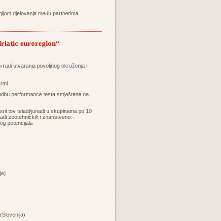
egijom djelovanja među partnerima
riatic euroregion“
ni radi stvaranja povoljnog okruženja i
rmi.
rovedbu performance testa smještene na
ni tov teladi/junadi u skupinama po 10
 radi zootehničkih i znanstveno –
kog potencijala
ja)
(Slovenija)