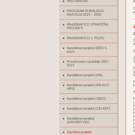
PASTINNOVA
p
O
PROGRAM RURALNOG
p
RAZVOJA 2014. - 2020
IPA ADRIATICO STRATEŠKI
PROJEKTI
Z
IPA ADRIATICO 2. POZIV
C
d
Kandidirani projekti SEES 4.
S
poziv
J
G
Proračunsko razdoblje 2007-
2013
N
g
Kandidirani projekti (IPA)
i
P
Kandidirani projekti (IPA SLO-
M
HRV)
P
Kandidirani projekti (SEES)
L
P
Kandidirani projekti (CEI KEP)
P
P
P
Kandidirani projekti
P
(GRUNDTVIG)
P
P
P
Završeni projekti