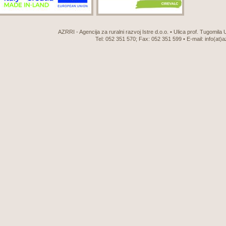
AZRRI - Agencija za ruralni razvoj Istre d.o.o. • Ulica prof. Tugomila
Tel: 052 351 570; Fax: 052 351 599 • E-mail:
info(at)a