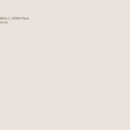
 Ujčića 1, 52000 Pazin
zrri.hr