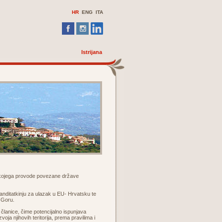
HR
ENG ITA
Istrijana
a kojega provode povezane države
kanditatkinju za ulazak u EU- Hrvatsku te
u Goru.
e članice, čime potencijalno ispunjava
ja njihovih teritorija, prema pravilima i