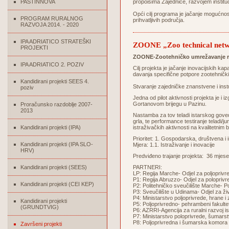
PASTINNOVA
propoisima Zajednice, razvojem institu
Opći cilj programa je jačanje mogućnos
PROGRAM RURALNOG
prihvatljivih područja.
RAZVOJA 2014. - 2020
IPA ADRIATICO STRATEŠKI
ZOONE „Zoo technical networ
PROJEKTI
ZOONE-Zootehničko umrežavanje radi
IPA ADRIATICO 2. POZIV
Cilj projekta je jačanje inovacijskih kap
davanja specifične potpore zootehničk
Kandidirani projekti SEES 4.
Stvaranje zajedničke znanstvene i inst
poziv
Jedna od pilot aktivnosti projekta je 
Gortanovom brijegu u Pazinu.
Proračunsko razdoblje 2007-
2013
Nastamba za tov teladi istarskog goved
grla, te performance testiranje teladi/j
Kandidirani projekti (IPA)
istraživačkih aktivnosti na kvalitetnim 
Prioritet: 1. Gospodarska, društvena i 
Kandidirani projekti (IPA SLO-
Mjera: 1.1. Istraživanje i inovacije
HRV)
Predviđeno trajanje projekta: 36 mjese
Kandidirani projekti (SEES)
PARTNERI:
LP: Regija Marche- Odjel za poljoprivred
P1: Regija Abruzzo- Odjel za poloprivredn
Kandidirani projekti (CEI KEP)
P2: Politehničko sveučilište Marche- Polj
P3: Sveučilište u Udinama- Odjel za živo
P4: Ministarstvo poljoprivrede, hrane i 
Kandidirani projekti
P5: Poljoprivredno- pehrambeni fakulte
(GRUNDTVIG)
P6: AZRRI-Agencija za ruralni razvoj is
P7: Ministarstvo poloprivrede, šumarstv
P8: Poljoprivredna i šumarska komora Sl
Završeni projekti