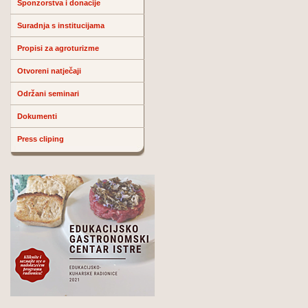
Sponzorstva i donacije
Suradnja s institucijama
Propisi za agroturizme
Otvoreni natječaji
Održani seminari
Dokumenti
Press cliping