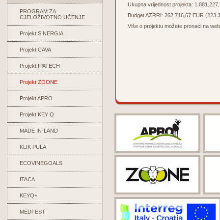
Ukupna vrijednost projekta: 1.881.227
PROGRAM ZA
Budget AZRRI: 262.716,67 EUR (223.30
CJELOŽIVOTNO UČENJE
Više o projektu možete pronaći na web
Projekt SINERGIA
Projekt CAVA
Projekt IPATECH
Projekt ZOONE
Projekt APRO
Projekt KEY Q
MADE IN-LAND
KLIK PULA
ECOVINEGOALS
ITACA
KEYQ+
MEDFEST