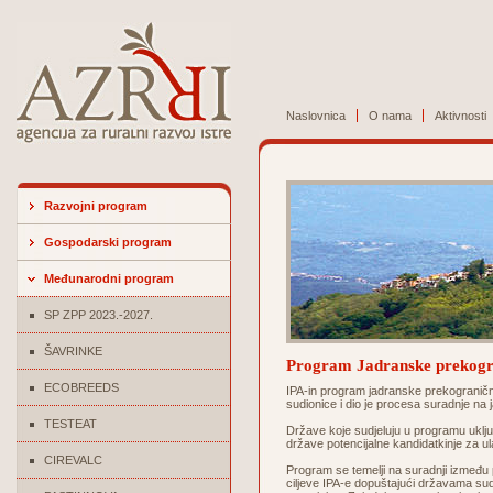
Naslovnica
O nama
Aktivnosti
Razvojni program
Gospodarski program
Međunarodni program
SP ZPP 2023.-2027.
ŠAVRINKE
Program Jadranske prekogr
ECOBREEDS
IPA-in program jadranske prekograničn
sudionice i dio je procesa suradnje na
TESTEAT
Države koje sudjeluju u programu uključ
države potencijalne kandidatkinje za u
CIREVALC
Program se temelji na suradnji između pe
ciljeve IPA-e dopuštajući državama sudi