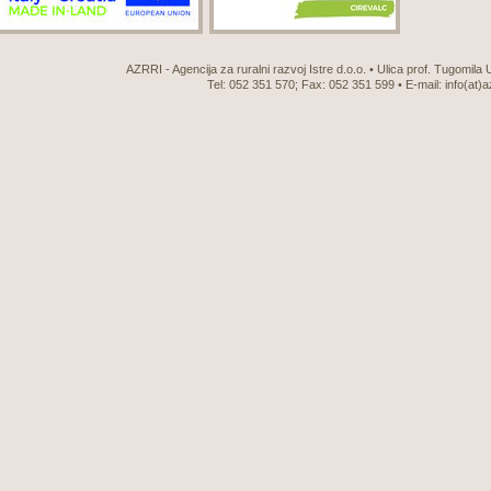
AZRRI - Agencija za ruralni razvoj Istre d.o.o. • Ulica prof. Tugomila
Tel: 052 351 570; Fax: 052 351 599 • E-mail:
info(at)a