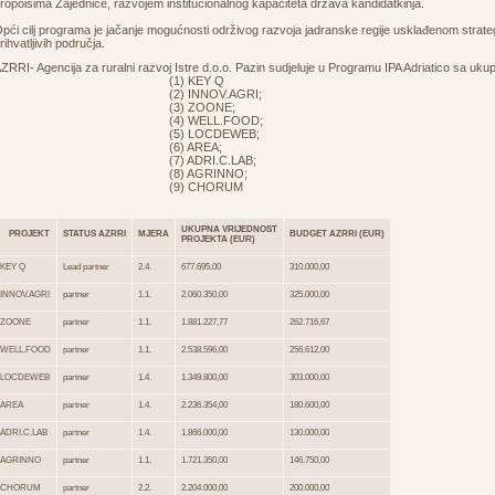
ropoisima Zajednice, razvojem institucionalnog kapaciteta država kandidatkinja.
pći cilj programa je jačanje mogućnosti održivog razvoja jadranske regije usklađenom strat
rihvatljivih područja.
ZRRI- Agencija za ruralni razvoj Istre d.o.o. Pazin sudjeluje u Programu IPA Adriatico sa uku
(1) KEY Q
(2) INNOV.AGRI;
(3) ZOONE;
(4) WELL.FOOD;
(5) LOCDEWEB;
(6) AREA;
(7) ADRI.C.LAB;
(8) AGRINNO;
(9) CHORUM
UKUPNA VRIJEDNOST
PROJEKT
STATUS AZRRI
MJERA
BUDGET AZRRI (EUR)
PROJEKTA (EUR)
KEY Q
Lead partner
2.4.
677.695,00
310.000,00
INNOV.AGRI
partner
1.1.
2.060.350,00
325.000,00
ZOONE
partner
1.1.
1.881.227,77
262.716,67
WELL.FOOD
partner
1.1.
2.538.596,00
256.612,00
LOCDEWEB
partner
1.4.
1.349.800,00
303.000,00
AREA
partner
1.4.
2.236.354,00
180.600,00
ADRI.C.LAB
partner
1.4.
1.866.000,00
130.000,00
AGRINNO
partner
1.1.
1.721.350,00
146.750,00
CHORUM
partner
2.2.
2.204.000,00
200.000,00