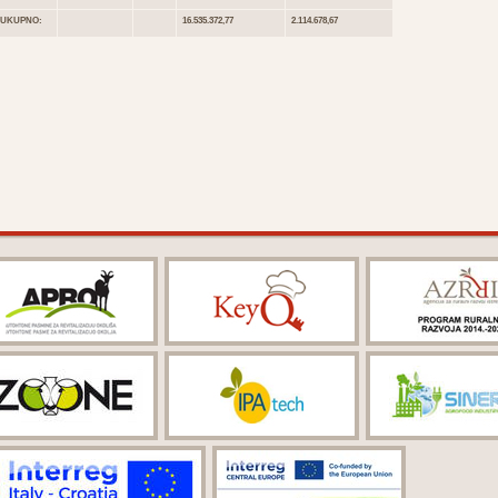
UKUPNO:
16.535.372,77
2.114.678,67