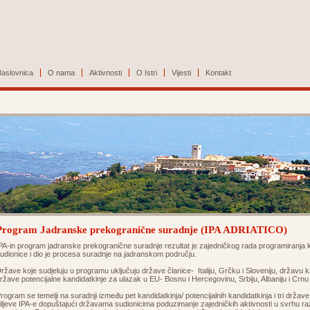
aslovnica
O nama
Aktivnosti
O Istri
Vijesti
Kontakt
Program Jadranske prekogranične suradnje (IPA ADRIATICO)
PA-in program jadranske prekogranične suradnje rezultat je zajedničkog rada programiranj
udionice i dio je procesa suradnje na jadranskom području.
ržave koje sudjeluju u programu uključuju države članice- Italiju, Grčku i Sloveniju, državu 
ržave potencijalne kandidatkinje za ulazak u EU- Bosnu i Hercegovinu, Srbiju, Albaniju i Crn
rogram se temelji na suradnji između pet kandidatkinja/ potencijalnih kandidatkinja i tri držav
iljeve IPA-e dopuštajući državama sudionicima poduzimanje zajedničkih aktivnosti u svrhu razvo