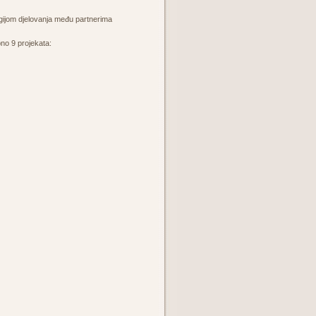
egijom djelovanja među partnerima
pno 9 projekata: