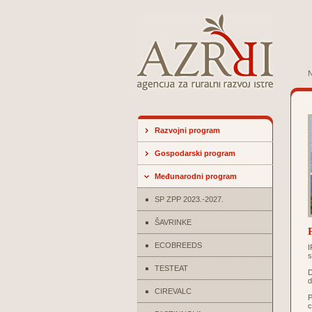
N
Razvojni program
Gospodarski program
Međunarodni program
SP ZPP 2023.-2027.
ŠAVRINKE
ECOBREEDS
I
s
TESTEAT
D
d
CIREVALC
P
c