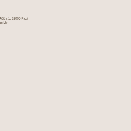
 Ujčića 1, 52000 Pazin
zrri.hr