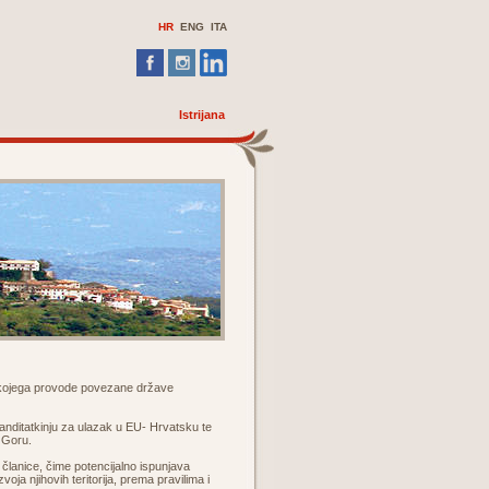
HR
ENG ITA
Istrijana
a kojega provode povezane države
kanditatkinju za ulazak u EU- Hrvatsku te
u Goru.
e članice, čime potencijalno ispunjava
ja njihovih teritorija, prema pravilima i