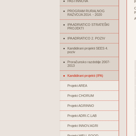
PASTINNOVA
p
O
PROGRAM RURALNOG
p
RAZVOJA 2014. - 2020
A
IPA ADRIATICO STRATEŠKI
PROJEKTI
IPA ADRIATICO 2. POZIV
Kandidirani projekti SEES 4.
poziv
Proračunsko razdoblje 2007-
2013
Kandidirani projekti (IPA)
Projekt AREA
Projekt CHORUM
Projekt AGRINNO
Projekt ADRI.C.LAB
Projekt INNOV.AGRI
Projekt WELL FOOD