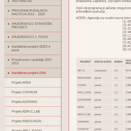
PASTINNOVA
propoisima Zajednice, razvojem institu
Opći cilj programa je jačanje mogućnos
PROGRAM RURALNOG
prihvatljivih područja.
RAZVOJA 2014. - 2020
AZRRI- Agencija za ruralni razvoj Istre
(1) KEY 
IPA ADRIATICO STRATEŠKI
(2) INNOV.A
PROJEKTI
(3) ZOON
(4) WELL.F
(5) LOCDEW
IPA ADRIATICO 2. POZIV
(6) AREA
(7) ADRI.C.
(8) AGRIN
Kandidirani projekti SEES 4.
(9) CHOR
poziv
Proračunsko razdoblje 2007-
UKU
PROJEKT
STATUS AZRRI
MJERA
2013
PRO
KEY Q
Lead partner
2.4.
677.6
Kandidirani projekti (IPA)
INNOV.AGRI
partner
1.1.
2.060
Projekt AREA
ZOONE
partner
1.1.
1.881
Projekt CHORUM
WELL.FOOD
partner
1.1.
2.538
LOCDEWEB
partner
1.4.
1.349
Projekt AGRINNO
AREA
partner
1.4.
2.236
Projekt ADRI.C.LAB
ADRI.C.LAB
partner
1.4.
1.866
Projekt INNOV.AGRI
AGRINNO
partner
1.1.
1.721
CHORUM
partner
2.2.
2.204
Projekt WELL FOOD