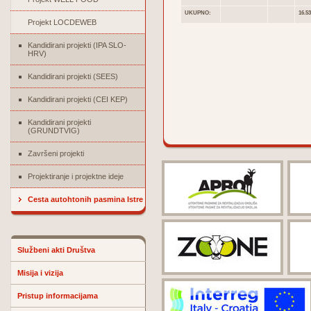
UKUPNO:
16.53
Projekt LOCDEWEB
Kandidirani projekti (IPA SLO-
HRV)
Kandidirani projekti (SEES)
Kandidirani projekti (CEI KEP)
Kandidirani projekti
(GRUNDTVIG)
Završeni projekti
Projektiranje i projektne ideje
Cesta autohtonih pasmina Istre
Službeni akti Društva
Misija i vizija
Pristup informacijama