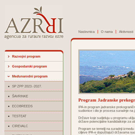
Naslovnica
O nama
Aktivnosti
Razvojni program
Gospodarski program
Međunarodni program
SP ZPP 2023.-2027.
ŠAVRINKE
Program Jadranske prekogr
ECOBREEDS
IPA-in program jadranske prekograničn
sudionice i dio je procesa suradnje na
TESTEAT
Države koje sudjeluju u programu uključ
države potencijalne kandidatkinje za u
CIREVALC
Program se temelji na suradnji između pe
ciljeve IPA-e dopuštajući državama sudi