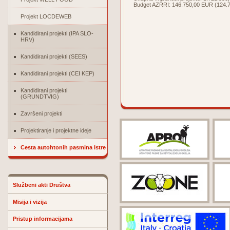
Budget AZRRI: 146.750,00 EUR (124.73
Projekt LOCDEWEB
Kandidirani projekti (IPA SLO-
HRV)
Kandidirani projekti (SEES)
Kandidirani projekti (CEI KEP)
Kandidirani projekti
(GRUNDTVIG)
Završeni projekti
Projektiranje i projektne ideje
Cesta autohtonih pasmina Istre
Službeni akti Društva
Misija i vizija
Pristup informacijama