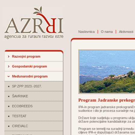
Naslovnica
O nama
Aktivnosti
Razvojni program
Gospodarski program
Međunarodni program
SP ZPP 2023.-2027.
ŠAVRINKE
Program Jadranske prekogr
ECOBREEDS
IPA-in program jadranske prekograničn
sudionice i dio je procesa suradnje na
TESTEAT
Države koje sudjeluju u programu uključ
države potencijalne kandidatkinje za u
CIREVALC
Program se temelji na suradnji između pe
ciljeve IPA-e dopuštajući državama sudi