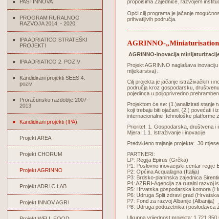
PASTINNOVA
propoisima Zajednice, razvojem institu
Opći cilj programa je jačanje mogućnos
PROGRAM RURALNOG
prihvatljivih područja.
RAZVOJA 2014. - 2020
IPA ADRIATICO STRATEŠKI
AGRINNO-„Miniaturisation I
PROJEKTI
AGRINNO-Inovacija minijaturizacij
IPA ADRIATICO 2. POZIV
Projekt AGRINNO naglašava inovaciju 
mljekarstva).
Kandidirani projekti SEES 4.
Cilj projekta je jačanje istraživačkih i
poziv
područja kroz gospodarsku, društvenu 
pojedinca u poljoprivredno prehrambe
Proračunsko razdoblje 2007-
Projektom će se: (1.)analizirati stanj
2013
koji trebaju biti ojačani, (2.) povećati 
internacionalne tehnološke platforme za
Kandidirani projekti (IPA)
Prioritet: 1. Gospodarska, društvena i 
Mjera: 1.1. Istraživanje i inovacije
Projekt AREA
Predviđeno trajanje projekta: 30 mjese
Projekt CHORUM
PARTNERI:
LP: Regija Epirus (Grčka)
P1: Poslovno inovacijski centar regije
Projekt AGRINNO
P2: Općina Acqualagna (Italija)
P3: Brdsko-planinska zajednica Sirentina
P4: AZRRI-Agencija za ruralni razvoj is
Projekt ADRI.C.LAB
P5: Hrvatska gospodarska komora (H
P6: Udruga Split zdravi grad (Hrvatska
P7: Fond za razvoj Albanije (Albanija)
Projekt INNOV.AGRI
P8: Udruga poduzetnika i poslodavca 
Ukupna vrijednost projekta: 1.721.350
Projekt WELL FOOD