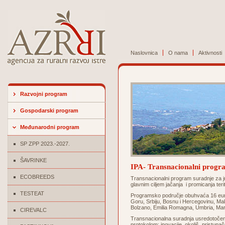
Naslovnica
O nama
Aktivnosti
Razvojni program
Gospodarski program
Međunarodni program
SP ZPP 2023.-2027.
ŠAVRINKE
IPA- Transnacionalni progra
ECOBREEDS
Transnacionalni program suradnje za ju
glavnim ciljem jačanja i promicanja ter
TESTEAT
Programsko područje obuhvaća 16 euro
Goru, Srbiju, Bosnu i Hercegovinu, Maked
Bolzano, Emilia Romagna, Umbria, March
CIREVALC
Transnacionalna suradnja usredotočena
protokolom: inovacije, okoliš, pristupač