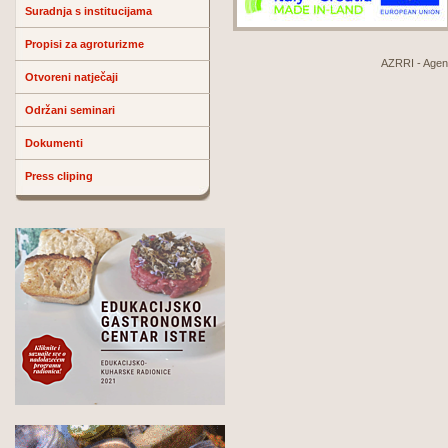
Suradnja s institucijama
Propisi za agroturizme
AZRRI - Agenci
Otvoreni natječaji
Održani seminari
Dokumenti
Press cliping