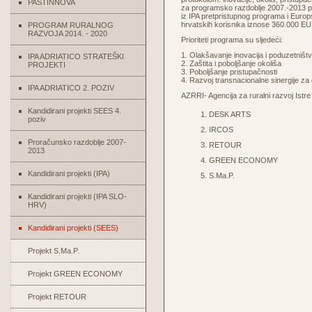
PASTINNOVA
za programsko razdoblje 2007.-2013 pre
iz IPA pretpristupnog programa i Europ
hrvatskih korisnika iznose 360.000 EU
PROGRAM RURALNOG
RAZVOJA 2014. - 2020
Prioriteti programa su sljedeći:
1. Olakšavanje inovacija i poduzetništ
IPA ADRIATICO STRATEŠKI
2. Zaštita i poboljšanje okoliša
PROJEKTI
3. Poboljšanje pristupačnosti
4. Razvoj transnacionalne sinergije za 
IPA ADRIATICO 2. POZIV
AZRRI- Agencija za ruralni razvoj Istre
Kandidirani projekti SEES 4.
DESK ARTS
poziv
IRCOS
Proračunsko razdoblje 2007-
RETOUR
2013
GREEN ECONOMY
Kandidirani projekti (IPA)
S.Ma.P.
Kandidirani projekti (IPA SLO-
HRV)
Kandidirani projekti (SEES)
Projekt S.Ma.P.
Projekt GREEN ECONOMY
Projekt RETOUR