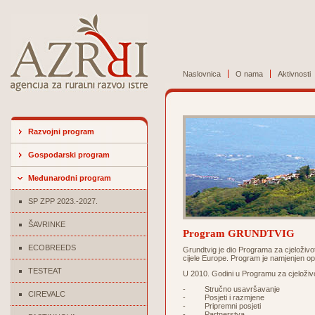
Naslovnica
O nama
Aktivnosti
Razvojni program
Gospodarski program
Međunarodni program
SP ZPP 2023.-2027.
ŠAVRINKE
Program GRUNDTVIG
ECOBREEDS
Grundtvig je dio Programa za cjeloživo
cijele Europe. Program je namjenjen op
TESTEAT
U 2010. Godini u Programu za cjeloživot
- Stručno usavršavanje
CIREVALC
- Posjeti i razmjene
- Pripremni posjeti
- Partnerstva