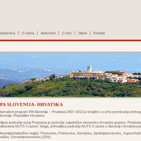
aslovnica
O nama
Aktivnosti
O Istri
Vijesti
Kontakt
IPA SLOVENIJA- HRVATSKA
perativni program IPA Slovenija – Hrvatska 2007-2013 je izrađen u svrhu promicanja preko
lovenije i Republike Hrvatske.
iljano područje ovog Programa je područje zajedničke slovensko-hrvatske granice. Predmetne ž
edinicama NUTS 3 razine. Stoga, prihvatljiva područja NUTS 3 razine u Sloveniji i Hrvatskoj j
lovenija(statističke regije): Pomurska, Podravska, Savinjska, Spodnjeposavska, Jugovzhodn
raška, Osrednjeslovenska (20%)