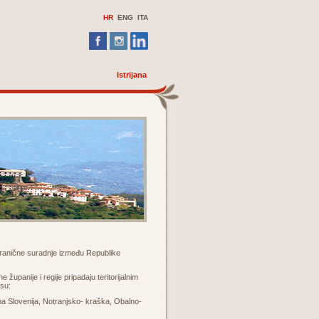
HR
ENG ITA
Istrijana
granične suradnje između Republike
upanije i regije pripadaju teritorijalnim
esu:
a Slovenija, Notranjsko- kraška, Obalno-