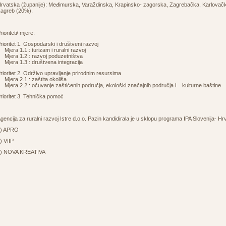
rvatska (županije): Međimurska, Varaždinska, Krapinsko- zagorska, Zagrebačka, Karlovačk
agreb (20%).
rioriteti/ mjere:
rioritet 1. Gospodarski i društveni razvoj
jera 1.1.: turizam i ruralni razvoj
jera 1.2.: razvoj poduzetništva
jera 1.3.: društvena integracija
rioritet 2. Održivo upravljanje prirodnim resursima
jera 2.1.: zaštita okoliša
jera 2.2.: očuvanje zaštićenih područja, ekološki značajnih područja i kulturne baštine
rioritet 3. Tehnička pomoć
gencija za ruralni razvoj Istre d.o.o. Pazin kandidirala je u sklopu programa IPA Slovenija- H
1) APRO
) VIIP
) NOVA KREATIVA