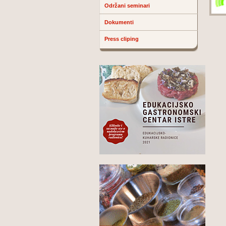
Održani seminari
Dokumenti
Press cliping