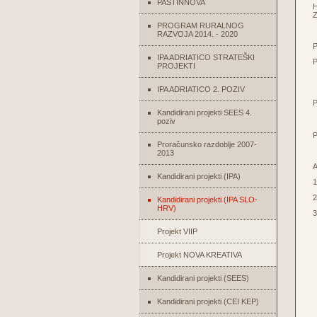
PASTINNOVA
H
Z
PROGRAM RURALNOG
RAZVOJA 2014. - 2020
P
IPA ADRIATICO STRATEŠKI
P
PROJEKTI
M
M
M
IPA ADRIATICO 2. POZIV
P
M
Kandidirani projekti SEES 4.
M
poziv
P
Proračunsko razdoblje 2007-
2013
A
Kandidirani projekti (IPA)
2
Kandidirani projekti (IPA SLO-
HRV)
3
Projekt VIIP
Projekt NOVA KREATIVA
Kandidirani projekti (SEES)
Kandidirani projekti (CEI KEP)