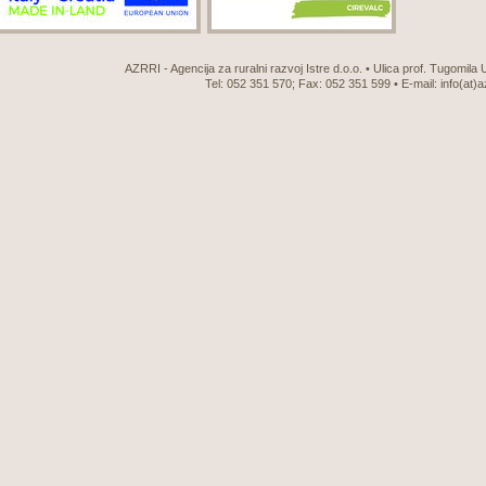
AZRRI - Agencija za ruralni razvoj Istre d.o.o. • Ulica prof. Tugomila
Tel: 052 351 570; Fax: 052 351 599 • E-mail:
info(at)a