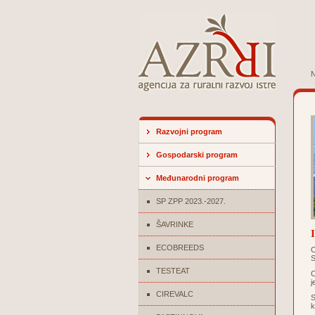
N
Razvojni program
Gospodarski program
Međunarodni program
SP ZPP 2023.-2027.
ŠAVRINKE
ECOBREEDS
O
S
TESTEAT
C
j
CIREVALC
S
k