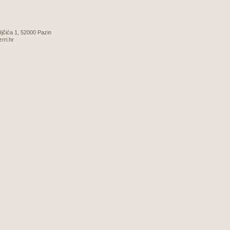
 Ujčića 1, 52000 Pazin
zrri.hr