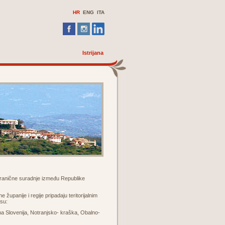
HR
ENG ITA
Istrijana
granične suradnje između Republike
upanije i regije pripadaju teritorijalnim
esu:
a Slovenija, Notranjsko- kraška, Obalno-