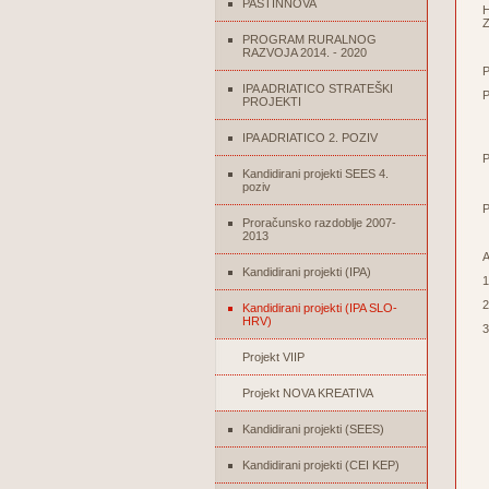
PASTINNOVA
H
Z
PROGRAM RURALNOG
RAZVOJA 2014. - 2020
P
IPA ADRIATICO STRATEŠKI
P
PROJEKTI
M
M
M
IPA ADRIATICO 2. POZIV
P
M
Kandidirani projekti SEES 4.
M
poziv
P
Proračunsko razdoblje 2007-
2013
A
Kandidirani projekti (IPA)
2
Kandidirani projekti (IPA SLO-
HRV)
3
Projekt VIIP
Projekt NOVA KREATIVA
Kandidirani projekti (SEES)
Kandidirani projekti (CEI KEP)