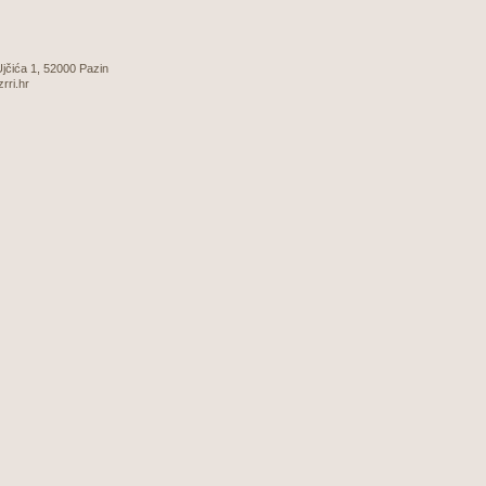
 Ujčića 1, 52000 Pazin
zrri.hr