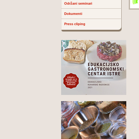
Održani seminari
Dokumenti
Press cliping