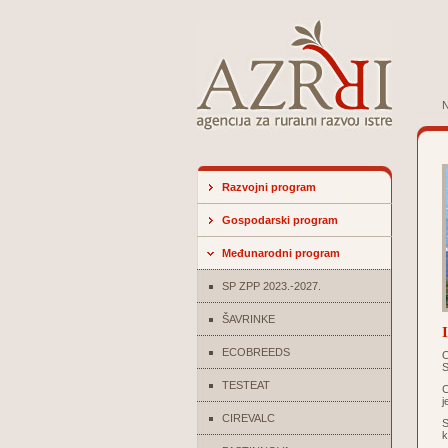
N
Razvojni program
Gospodarski program
Međunarodni program
SP ZPP 2023.-2027.
ŠAVRINKE
ECOBREEDS
O
S
TESTEAT
C
j
CIREVALC
S
k