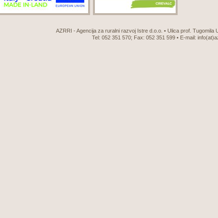
AZRRI - Agencija za ruralni razvoj Istre d.o.o. • Ulica prof. Tugomila
Tel: 052 351 570; Fax: 052 351 599 • E-mail:
info(at)a