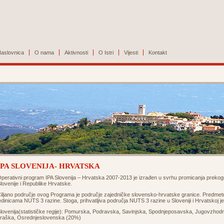
aslovnica
O nama
Aktivnosti
O Istri
Vijesti
Kontakt
IPA SLOVENIJA- HRVATSKA
perativni program IPA Slovenija – Hrvatska 2007-2013 je izrađen u svrhu promicanja preko
lovenije i Republike Hrvatske.
iljano područje ovog Programa je područje zajedničke slovensko-hrvatske granice. Predmetne ž
edinicama NUTS 3 razine. Stoga, prihvatljiva područja NUTS 3 razine u Sloveniji i Hrvatskoj j
lovenija(statističke regije): Pomurska, Podravska, Savinjska, Spodnjeposavska, Jugovzhodn
raška, Osrednjeslovenska (20%)