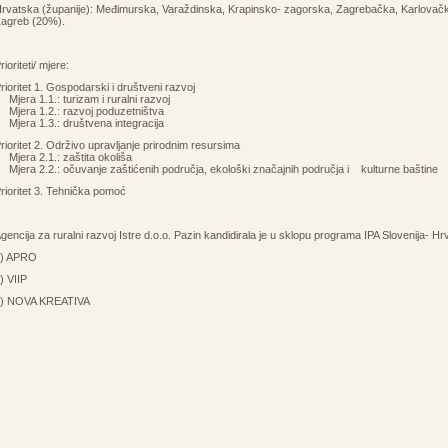
rvatska (županije): Međimurska, Varaždinska, Krapinsko- zagorska, Zagrebačka, Karlovačk
agreb (20%).
rioriteti/ mjere:
rioritet 1. Gospodarski i društveni razvoj
jera 1.1.: turizam i ruralni razvoj
jera 1.2.: razvoj poduzetništva
jera 1.3.: društvena integracija
rioritet 2. Održivo upravljanje prirodnim resursima
jera 2.1.: zaštita okoliša
jera 2.2.: očuvanje zaštićenih područja, ekološki značajnih područja i kulturne baštine
rioritet 3. Tehnička pomoć
gencija za ruralni razvoj Istre d.o.o. Pazin kandidirala je u sklopu programa IPA Slovenija- H
1) APRO
) VIIP
) NOVA KREATIVA