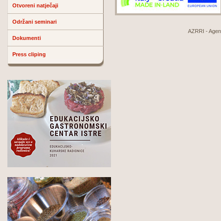
Otvoreni natječaji
Održani seminari
AZRRI - Agenci
Dokumenti
Press cliping