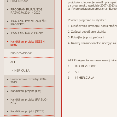
PASTINNOVA
protokolom: inovacije, okoliš, pristupač
za
programsko
razdoblje
2007.-2013
p
iz
IPA
pretpristupnog
programa
i
Europ
PROGRAM RURALNOG
RAZVOJA 2014. - 2020
Prioriteti programa su sljedeći:
IPA ADRIATICO STRATEŠKI
PROJEKTI
1. Olakšavanje inovacija i poduzetništ
2. Zaštita i poboljšanje okoliša
IPA ADRIATICO 2. POZIV
3. Poboljšanje pristupačnosti
Kandidirani projekti SEES 4.
4. Razvoj transnacionalne sinergije za 
poziv
BIO-DEV-COOP
AZRRI- Agencija za ruralni razvoj Istr
AFI
1. BIO-DEV-COOP
I 4 HER.CU.LA
2. AFI
3. I 4 HER.CU.LA
Proračunsko razdoblje 2007-
2013
Kandidirani projekti (IPA)
Kandidirani projekti (IPA SLO-
HRV)
Kandidirani projekti (SEES)