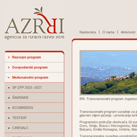
Naslovnica
O nama
Aktivnosti
Razvojni program
Gospodarski program
Međunarodni program
SP ZPP 2023.-2027.
ŠAVRINKE
IPA- Transnacionalni program Jugoisto
ECOBREEDS
Transnacionalni program suradnje za ju
glavnim ciljem jačanja i promicanja ter
TESTEAT
Programsko područje obuhvaća 16 euro
Goru, Srbiju, Bosnu i Hercegovinu, Maked
CIREVALC
Bolzano, Emilia Romagna, Umbria, March
Transnacionalna suradnja usredotočena