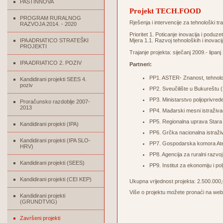
PASTINNOVA
Projekt TECH.FOOD
PROGRAM RURALNOG
Rješenja i intervencije za tehnološki t
RAZVOJA 2014. - 2020
Prioritet 1. Poticanje inovacija i poduze
IPA ADRIATICO STRATEŠKI
Mjera 1.1. Razvoj tehnoloških i inovac
PROJEKTI
Trajanje projekta: siječanj 2009.- lipanj
IPA ADRIATICO 2. POZIV
Partneri:
PP1. ASTER- Znanost, tehnologi
Kandidirani projekti SEES 4.
poziv
PP2. Sveučilište u Bukureštu
PP3. Ministarstvo poljoprivred
Proračunsko razdoblje 2007-
2013
PP4. Mađarski mesni istraživač
PP5. Regionalna uprava Stara
Kandidirani projekti (IPA)
PP6. Grčka nacionalna istraži
Kandidirani projekti (IPA SLO-
PP7. Gospodarska komora At
HRV)
PP8. Agencija za ruralni razvoj
Kandidirani projekti (SEES)
PP9. Institut za ekonomiju i po
Kandidirani projekti (CEI KEP)
Ukupna vrijednost projekta: 2.500.000
Više o projektu možete pronaći na we
Kandidirani projekti
(GRUNDTVIG)
Završeni projekti