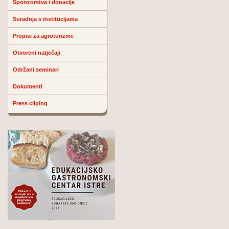
Sponzorstva i donacije
Suradnja s institucijama
Propisi za agroturizme
Otvoreni natječaji
Održani seminari
Dokumenti
Press cliping