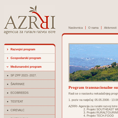
Naslovnica
O nama
Aktivnosti
Razvojni program
Gospodarski program
Međunarodni program
SP ZPP 2023.-2027.
ŠAVRINKE
Program transnacionalne
ECOBREEDS
Radi se o nastavku nekadašnjeg pr
1. poziv na natječaj: 05.05.2008.- 13.0
TESTEAT
AZRRI- Agencija za ruralni razvoj Istr
2. Projekt SOUTHEAST WI
CIREVALC
3. Projekt RURALTOURIN
4. Projekt TECH.FOOD