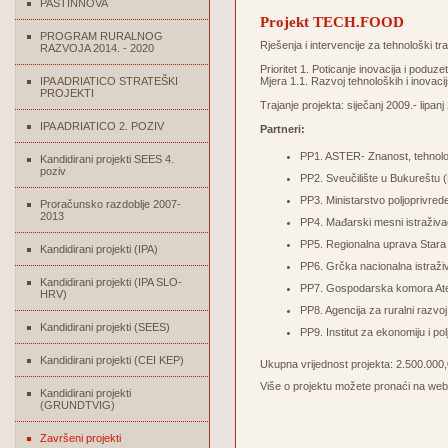
PASTINNOVA
Projekt TECH.FOOD
PROGRAM RURALNOG
Rješenja i intervencije za tehnološki t
RAZVOJA 2014. - 2020
Prioritet 1. Poticanje inovacija i poduze
IPA ADRIATICO STRATEŠKI
Mjera 1.1. Razvoj tehnoloških i inovac
PROJEKTI
Trajanje projekta: siječanj 2009.- lipanj
IPA ADRIATICO 2. POZIV
Partneri:
PP1. ASTER- Znanost, tehnologi
Kandidirani projekti SEES 4.
poziv
PP2. Sveučilište u Bukureštu
PP3. Ministarstvo poljoprivred
Proračunsko razdoblje 2007-
2013
PP4. Mađarski mesni istraživač
PP5. Regionalna uprava Stara
Kandidirani projekti (IPA)
PP6. Grčka nacionalna istraži
Kandidirani projekti (IPA SLO-
PP7. Gospodarska komora At
HRV)
PP8. Agencija za ruralni razvoj
Kandidirani projekti (SEES)
PP9. Institut za ekonomiju i po
Kandidirani projekti (CEI KEP)
Ukupna vrijednost projekta: 2.500.000
Više o projektu možete pronaći na we
Kandidirani projekti
(GRUNDTVIG)
Završeni projekti