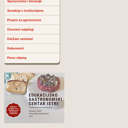
Sponzorstva i donacije
Suradnja s institucijama
Propisi za agroturizme
Otvoreni natječaji
Održani seminari
Dokumenti
Press cliping