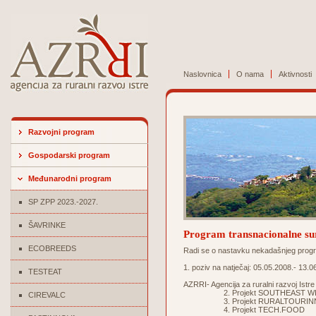
Naslovnica
O nama
Aktivnosti
Razvojni program
Gospodarski program
Međunarodni program
SP ZPP 2023.-2027.
ŠAVRINKE
Program transnacionalne
ECOBREEDS
Radi se o nastavku nekadašnjeg pr
1. poziv na natječaj: 05.05.2008.- 13.0
TESTEAT
AZRRI- Agencija za ruralni razvoj Istr
2. Projekt SOUTHEAST WI
CIREVALC
3. Projekt RURALTOURIN
4. Projekt TECH.FOOD