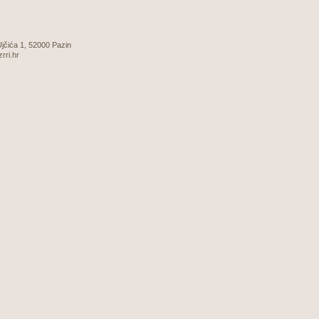
 Ujčića 1, 52000 Pazin
zrri.hr