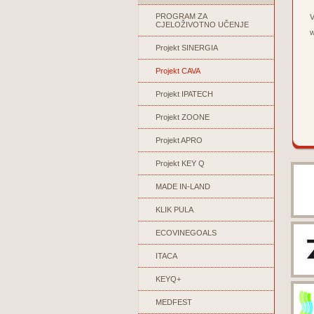
PROGRAM ZA
V
CJELOŽIVOTNO UČENJE
w
Projekt SINERGIA
Projekt CAVA
Projekt IPATECH
Projekt ZOONE
Projekt APRO
Projekt KEY Q
MADE IN-LAND
KLIK PULA
ECOVINEGOALS
ITACA
KEYQ+
MEDFEST