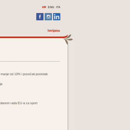
HR
ENG ITA
Istrijana
 manje od 10% i povećati postotak
ja
 planom rada EU-a za sport