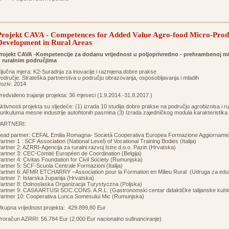
Projekt CAVA - Competences for Added Value Agro-food Micro-Produ
Development in Rural Areas
rojekt CAVA -Kompetencije za dodanu vrijednost u poljoprivredno - prehrambenoj mi
 ruralnim područjima
ljučna mjera: K2-Suradnja za inovacije i razmjena dobre prakse
odručje: Strateška partnerstva u području obrazovanja, osposobljavanja i mladih
oziv: 2014
redviđeno trajanje projekta: 36 mjeseci (1.9.2014.-31.8.2017.)
ktivnosti projekta su sljedeće: (1) izrada 10 studija dobre prakse na području agrobiznisa i r
urikuluma mesne industrije autohtonih pasmina (3) Izrada zajedničkog modula karakteristika 
PARTNERI:
ead partner: CEFAL Emilia Romagna- Società Cooperativa Europea Formazione Aggiornamento
artner 1 : SCF Association (National Level) of Vocational Training Bodies (Italija)
artner 2: AZRRI-Agencija za ruralni razvoj Istre d.o.o. Pazin (Hrvatska)
artner 3: CEC-Comité Européen de Coordination (Belgija)
artner 4: Civitas Foundation for Civil Society (Rumunjska)
artner 5: SCF-Scuola Centrale Formazioni (Italija)
artner 6: AFMR ETCHARRY –Association pour la Formation en Milieu Rural (Udruga za edu
artner 7: Istarska županija (Hrvatska)
artner 8: Dolnoslaska Organizacja Turystyczna (Poljska)
artner 9: CASA ARTUSI SOC.CONS. A.R.L. (Gastronomski centar didaktičke talijanske kuhinje
artner 10: Cooperativa Lunca Somesului Mic (Rumunjska)
kupna vrijednost projekta: 429.899,80 Eur
roračun AZRRI: 56.784 Eur (2.000 Eur nacionalno sufinanciranje)