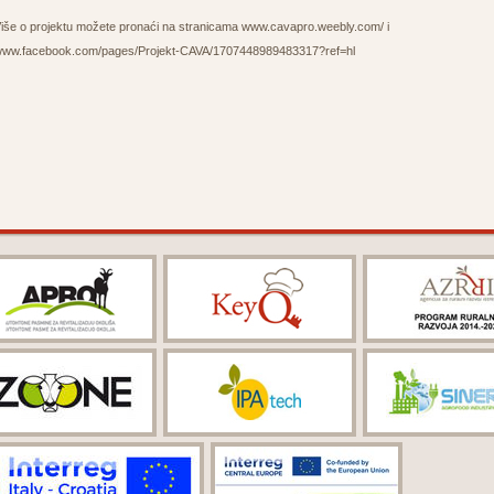
iše o projektu možete pronaći na stranicama www.cavapro.weebly.com/ i
ww.facebook.com/pages/Projekt-CAVA/1707448989483317?ref=hl