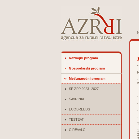
N
Razvojni program
Gospodarski program
P
Međunarodni program
·
v
SP ZPP 2023.-2027.
·
·
ŠAVRINKE
·
ECOBREEDS
·
·
TESTEAT
T
CIREVALC
1
2
3