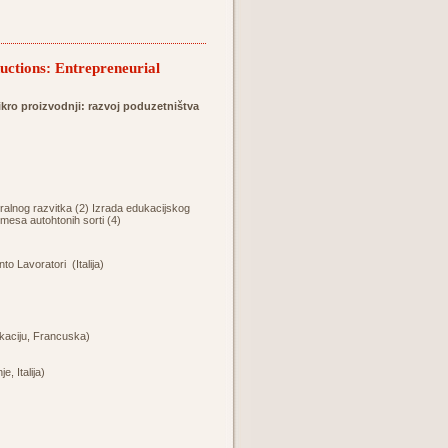
ctions: Entrepreneurial
kro proizvodnji: razvoj poduzetništva
uralnog razvitka (2) Izrada edukacijskog
mesa autohtonih sorti (4)
 Lavoratori (Italija)
kaciju, Francuska)
, Italija)