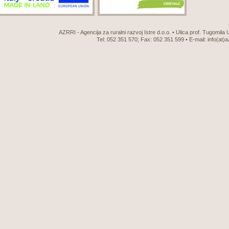
AZRRI - Agencija za ruralni razvoj Istre d.o.o. • Ulica prof. Tugomila
Tel: 052 351 570; Fax: 052 351 599 • E-mail:
info(at)a