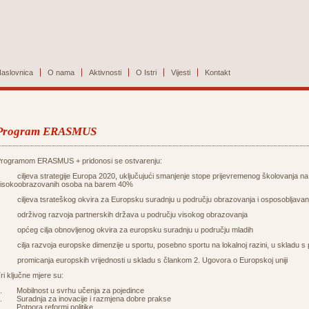
aslovnica
O nama
Aktivnosti
O Istri
Vijesti
Kontakt
Program ERASMUS
rogramom ERASMUS + pridonosi se ostvarenju:
 ciljeva strategije Europa 2020, uključujući smanjenje stope prijevremenog školovanja na
isokoobrazovanih osoba na barem 40%
 ciljeva tsrateškog okvira za Europsku suradnju u području obrazovanja i osposobljavan
 održivog razvoja partnerskih država u području visokog obrazovanja
 općeg cilja obnovljenog okvira za europsku suradnju u području mladih
 cilja razvoja europske dimenzije u sportu, posebno sportu na lokalnoj razini, u skladu s
 promicanja europskih vrijednosti u skladu s člankom 2. Ugovora o Europskoj uniji
ri ključne mjere su:
. Mobilnost u svrhu učenja za pojedince
. Suradnja za inovacije i razmjena dobre prakse
. Potpora reformi politike