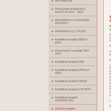
PASTINNOVA
PROGRAM RURALNOG
RAZVOJA 2014. - 2020
IPA ADRIATICO STRATEŠKI
PROJEKTI
P
u
IPA ADRIATICO 2. POZIV
K
P
Kandidirani projekti SEES 4.
P
poziv
P
Proračunsko razdoblje 2007-
A
2013
k
Kandidirani projekti (IPA)
L
P
Kandidirani projekti (IPA SLO-
P
HRV)
P
P
P
Kandidirani projekti (SEES)
P
P
Kandidirani projekti (CEI KEP)
P
P
P
Kandidirani projekti
(GRUNDTVIG)
U
P
Završeni projekti