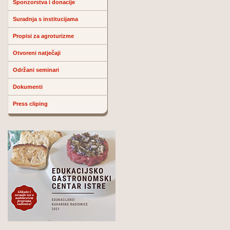
Sponzorstva i donacije
Suradnja s institucijama
Propisi za agroturizme
Otvoreni natječaji
Održani seminari
Dokumenti
Press cliping