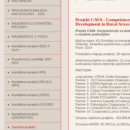
PASTINNOVA
PROGRAM RURALNOG
RAZVOJA 2014. - 2020
Projekt CAVA - Competences
Development in Rural Areas
IPA ADRIATICO STRATEŠKI
PROJEKTI
Projekt CAVA -Kompetencije za doda
u ruralnim područjima
IPA ADRIATICO 2. POZIV
Ključna mjera: K2-Suradnja za inovaci
Područje: Strateška partnerstva u podr
Kandidirani projekti SEES 4.
Poziv: 2014
poziv
Predviđeno trajanje projekta: 36 mjese
Proračunsko razdoblje 2007-
Aktivnosti projekta su sljedeće: (1) iz
2013
kurikuluma mesne industrije autohtonih
PARTNERI:
Kandidirani projekti (IPA)
Lead partner: CEFAL Emilia Romagna- 
Partner 1 : SCF Association (National Le
Kandidirani projekti (IPA SLO-
Partner 2: AZRRI-Agencija za ruralni ra
HRV)
Partner 3: CEC-Comité Européen de Coo
Partner 4: Civitas Foundation for Civi
Partner 5: SCF-Scuola Centrale Formazi
Kandidirani projekti (SEES)
Partner 6: AFMR ETCHARRY –Associati
Partner 7: Istarska županija (Hrvatska
Kandidirani projekti (CEI KEP)
Partner 8: Dolnoslaska Organizacja Tu
Partner 9: CASA ARTUSI SOC.CONS. A.R.
Partner 10: Cooperativa Lunca Somes
Kandidirani projekti
(GRUNDTVIG)
Ukupna vrijednost projekta: 429.899,8
Proračun AZRRI: 56.784 Eur (2.000 Eur
Završeni projekti