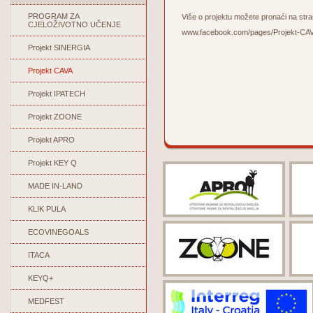
PROGRAM ZA
Više o projektu možete pronaći na st
CJELOŽIVOTNO UČENJE
www.facebook.com/pages/Projekt-CA
Projekt SINERGIA
Projekt CAVA
Projekt IPATECH
Projekt ZOONE
Projekt APRO
Projekt KEY Q
MADE IN-LAND
KLIK PULA
ECOVINEGOALS
ITACA
KEYQ+
MEDFEST