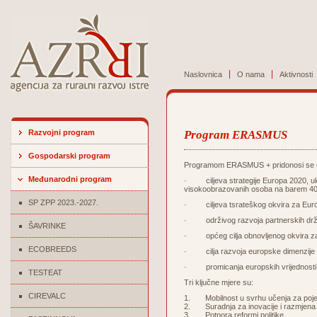
Naslovnica
O nama
Aktivnosti
Razvojni program
Program ERASMUS
Gospodarski program
Programom ERASMUS + pridonosi se o
Međunarodni program
· ciljeva strategije Europa 2020, ukl
visokoobrazovanih osoba na barem 4
SP ZPP 2023.-2027.
· ciljeva tsrateškog okvira za Europ
· održivog razvoja partnerskih drža
ŠAVRINKE
· općeg cilja obnovljenog okvira za
ECOBREEDS
· cilja razvoja europske dimenzije u 
· promicanja europskih vrijednosti u
TESTEAT
Tri ključne mjere su:
CIREVALC
1. Mobilnost u svrhu učenja za poj
2. Suradnja za inovacije i razmjena
3. Potpora reformi politike