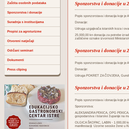
Sponzorstva i donacije u 
Zaštita osobnih podataka
Sponzorstva i donacije
Popis sponzorstava i donacija koje je Ag
Suradnja s institucijama
Donacije:
Udruga uzgajivača istarskih koza i o
Propisi za agroturizme
25.000,00 kn donacija za potrebe izrade
zaštićene oznake izvornosti Ministars
Otvoreni natječaji
Sponzorstva i donacije u 
Održani seminari
Dokumenti
Popis sponzorstava i donacija koje je Ag
Donacije:
Press cliping
Udruga POKRET ZA ČOVJEKA, Gunduliće
Sponzorstva i donacije u 
Popis sponzorstava i donacija koje je Ag
Sponzorstva:
ALEKSANDRA PEKICA, OPG PEKICA ALE
gospodarstva i Istarske županije na m
OLGICA ŠKOPAC, LABIN - 1.000,00 kn z
manifestaciji Uzorne seoske žene u K