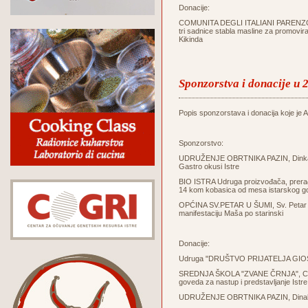
Donacije:
COMUNITA DEGLI ITALIANI PARENZO - 
tri sadnice stabla masline za promovir
Kikinda
Sponzorstva i donacije u 
Popis sponzorstava i donacija koje je Ag
Sponzorstvo:
UDRUŽENJE OBRTNIKA PAZIN, Dinka Tri
Gastro okusi Istre
BIO ISTRA Udruga proizvođača, prerađi
14 kom kobasica od mesa istarskog g
OPĆINA SV.PETAR U ŠUMI, Sv. Petar u Š
manifestaciju Maša po starinski
Donacije:
Udruga "DRUŠTVO PRIJATELJA GIOSTR
SREDNJA ŠKOLA "ZVANE ČRNJA", Carduc
goveda za nastup i predstavljanje Istre 
UDRUŽENJE OBRTNIKA PAZIN, Dinak Trin