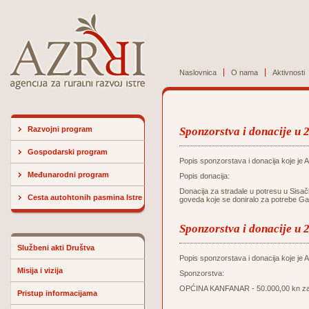
Naslovnica
O nama
Aktivnosti
Razvojni program
Sponzorstva i donacije u 
Gospodarski program
Popis sponzorstava i donacija koje je Ag
Međunarodni program
Popis donacija:
Donacija za stradale u potresu u Sisač
Cesta autohtonih pasmina Istre
goveda koje se doniralo za potrebe Ga
Sponzorstva i donacije u 
Službeni akti Društva
Popis sponzorstava i donacija koje je Ag
Misija i vizija
Sponzorstva:
OPĆINA KANFANAR - 50.000,00 kn za u
Pristup informacijama