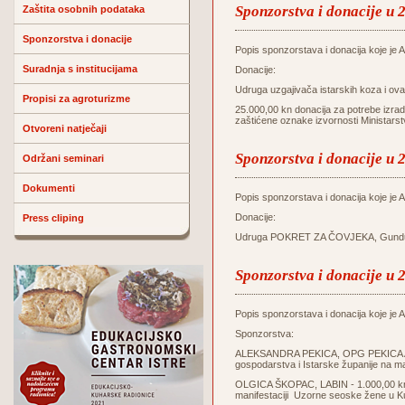
Sponzorstva i donacije u 
Zaštita osobnih podataka
Sponzorstva i donacije
Popis sponzorstava i donacija koje je Ag
Suradnja s institucijama
Donacije:
Udruga uzgajivača istarskih koza i o
Propisi za agroturizme
25.000,00 kn donacija za potrebe izrade
zaštićene oznake izvornosti Ministars
Otvoreni natječaji
Sponzorstva i donacije u 
Održani seminari
Dokumenti
Popis sponzorstava i donacija koje je Ag
Donacije:
Press cliping
Udruga POKRET ZA ČOVJEKA, Gunduliće
Sponzorstva i donacije u 
Popis sponzorstava i donacija koje je Ag
Sponzorstva:
ALEKSANDRA PEKICA, OPG PEKICA ALE
gospodarstva i Istarske županije na m
OLGICA ŠKOPAC, LABIN - 1.000,00 kn z
manifestaciji Uzorne seoske žene u K