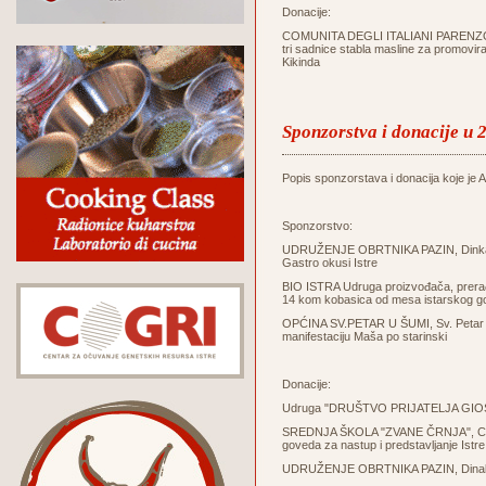
Donacije:
COMUNITA DEGLI ITALIANI PARENZO - 
tri sadnice stabla masline za promovir
Kikinda
Sponzorstva i donacije u 
Popis sponzorstava i donacija koje je Ag
Sponzorstvo:
UDRUŽENJE OBRTNIKA PAZIN, Dinka Tri
Gastro okusi Istre
BIO ISTRA Udruga proizvođača, prerađi
14 kom kobasica od mesa istarskog g
OPĆINA SV.PETAR U ŠUMI, Sv. Petar u Š
manifestaciju Maša po starinski
Donacije:
Udruga "DRUŠTVO PRIJATELJA GIOSTR
SREDNJA ŠKOLA "ZVANE ČRNJA", Carduc
goveda za nastup i predstavljanje Istre 
UDRUŽENJE OBRTNIKA PAZIN, Dinak Trin