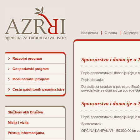
Naslovnica
O nama
Aktivnosti
Razvojni program
Sponzorstva i donacije u 
Gospodarski program
Popis sponzorstava i donacija koje je Ag
Međunarodni program
Popis donacija:
Donacija za stradale u potresu u Sisač
Cesta autohtonih pasmina Istre
goveda koje se doniralo za potrebe Ga
Sponzorstva i donacije u 
Službeni akti Društva
Popis sponzorstava i donacija koje je Ag
Misija i vizija
Sponzorstva:
OPĆINA KANFANAR - 50.000,00 kn za u
Pristup informacijama