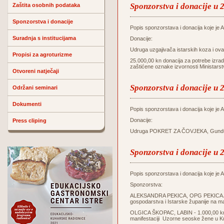
Sponzorstva i donacije u 
Zaštita osobnih podataka
Sponzorstva i donacije
Popis sponzorstava i donacija koje je Ag
Suradnja s institucijama
Donacije:
Udruga uzgajivača istarskih koza i o
Propisi za agroturizme
25.000,00 kn donacija za potrebe izrade
zaštićene oznake izvornosti Ministars
Otvoreni natječaji
Sponzorstva i donacije u 
Održani seminari
Dokumenti
Popis sponzorstava i donacija koje je Ag
Donacije:
Press cliping
Udruga POKRET ZA ČOVJEKA, Gunduliće
Sponzorstva i donacije u 
Popis sponzorstava i donacija koje je Ag
Sponzorstva:
ALEKSANDRA PEKICA, OPG PEKICA ALE
gospodarstva i Istarske županije na m
OLGICA ŠKOPAC, LABIN - 1.000,00 kn z
manifestaciji Uzorne seoske žene u K