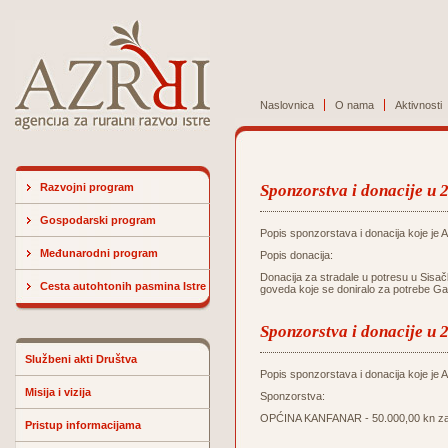
Naslovnica
O nama
Aktivnosti
Razvojni program
Sponzorstva i donacije u 
Gospodarski program
Popis sponzorstava i donacija koje je Ag
Međunarodni program
Popis donacija:
Donacija za stradale u potresu u Sisač
Cesta autohtonih pasmina Istre
goveda koje se doniralo za potrebe Ga
Sponzorstva i donacije u 
Službeni akti Društva
Popis sponzorstava i donacija koje je Ag
Misija i vizija
Sponzorstva:
OPĆINA KANFANAR - 50.000,00 kn za u
Pristup informacijama