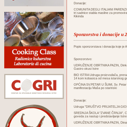
Donacije:
COMUNITA DEGLI ITALIANI PARENZO - 
tri sadnice stabla masline za promovir
Kikinda
Sponzorstva i donacije u 
Popis sponzorstava i donacija koje je Ag
Sponzorstvo:
UDRUŽENJE OBRTNIKA PAZIN, Dinka Tri
Gastro okusi Istre
BIO ISTRA Udruga proizvođača, prerađi
14 kom kobasica od mesa istarskog g
OPĆINA SV.PETAR U ŠUMI, Sv. Petar u Š
manifestaciju Maša po starinski
Donacije:
Udruga "DRUŠTVO PRIJATELJA GIOSTR
SREDNJA ŠKOLA "ZVANE ČRNJA", Carduc
goveda za nastup i predstavljanje Istre 
UDRUŽENJE OBRTNIKA PAZIN, Dinak Trin