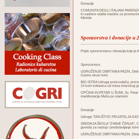
Donacije:
COMUNITA DEGLI ITALIANI PARENZO - 
tri sadnice stabla masline za promovir
Kikinda
Sponzorstva i donacije u 
Popis sponzorstava i donacija koje je Ag
Sponzorstvo:
UDRUŽENJE OBRTNIKA PAZIN, Dinka Tri
Gastro okusi Istre
BIO ISTRA Udruga proizvođača, prerađi
14 kom kobasica od mesa istarskog g
OPĆINA SV.PETAR U ŠUMI, Sv. Petar u Š
manifestaciju Maša po starinski
Donacije:
Udruga "DRUŠTVO PRIJATELJA GIOSTR
SREDNJA ŠKOLA "ZVANE ČRNJA", Carduc
goveda za nastup i predstavljanje Istre 
UDRUŽENJE OBRTNIKA PAZIN, Dinak Trin