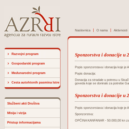
Naslovnica
O nama
Aktivnosti
Razvojni program
Sponzorstva i donacije u 
Gospodarski program
Popis sponzorstava i donacija koje je Ag
Međunarodni program
Popis donacija:
Donacija za stradale u potresu u Sisač
Cesta autohtonih pasmina Istre
goveda koje se doniralo za potrebe Ga
Sponzorstva i donacije u 
Službeni akti Društva
Popis sponzorstava i donacija koje je Ag
Misija i vizija
Sponzorstva:
OPĆINA KANFANAR - 50.000,00 kn za u
Pristup informacijama