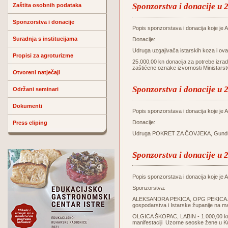
Sponzorstva i donacije u 
Zaštita osobnih podataka
Sponzorstva i donacije
Popis sponzorstava i donacija koje je Ag
Suradnja s institucijama
Donacije:
Udruga uzgajivača istarskih koza i o
Propisi za agroturizme
25.000,00 kn donacija za potrebe izrade
zaštićene oznake izvornosti Ministars
Otvoreni natječaji
Sponzorstva i donacije u 
Održani seminari
Dokumenti
Popis sponzorstava i donacija koje je Ag
Donacije:
Press cliping
Udruga POKRET ZA ČOVJEKA, Gunduliće
Sponzorstva i donacije u 
Popis sponzorstava i donacija koje je Ag
Sponzorstva:
ALEKSANDRA PEKICA, OPG PEKICA ALE
gospodarstva i Istarske županije na m
OLGICA ŠKOPAC, LABIN - 1.000,00 kn z
manifestaciji Uzorne seoske žene u K