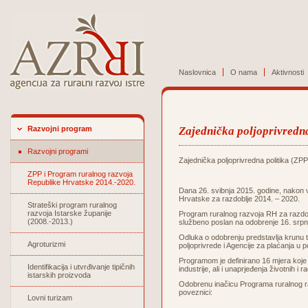
Naslovnica
O nama
Aktivnosti
Razvojni program
Zajednička poljoprivredna
Razvojni programi
Zajednička poljoprivredna politika (ZPP
ZPP i Program ruralnog razvoja
Republike Hrvatske 2014.-2020.
Dana 26. svibnja 2015. godine, nakon 
Hrvatske za razdoblje 2014. – 2020.
Strateški program ruralnog
razvoja Istarske županije
Program ruralnog razvoja RH za razdobl
(2008.-2013.)
službeno poslan na odobrenje 16. srpn
Odluka o odobrenju predstavlja krunu to
Agroturizmi
poljoprivrede i Agencije za plaćanja u po
Programom je definirano 16 mjera koje 
Identifikacija i utvrđivanje tipičnih
industrije, ali i unaprjeđenja životnih i
istarskih proizvoda
Odobrenu inačicu Programa ruralnog ra
poveznici:
Lovni turizam