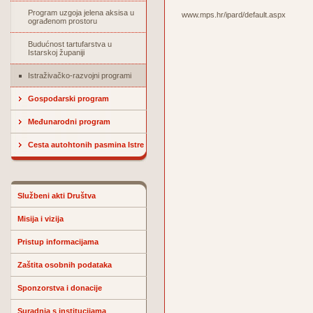
Program uzgoja jelena aksisa u
www.mps.hr/ipard/default.aspx
ograđenom prostoru
Budućnost tartufarstva u
Istarskoj županiji
Istraživačko-razvojni programi
Gospodarski program
Međunarodni program
Cesta autohtonih pasmina Istre
Službeni akti Društva
Misija i vizija
Pristup informacijama
Zaštita osobnih podataka
Sponzorstva i donacije
Suradnja s institucijama