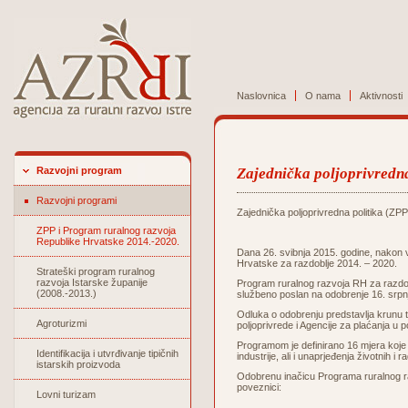
Naslovnica
O nama
Aktivnosti
Razvojni program
Zajednička poljoprivredna
Razvojni programi
Zajednička poljoprivredna politika (ZPP
ZPP i Program ruralnog razvoja
Republike Hrvatske 2014.-2020.
Dana 26. svibnja 2015. godine, nakon 
Hrvatske za razdoblje 2014. – 2020.
Strateški program ruralnog
razvoja Istarske županije
Program ruralnog razvoja RH za razdobl
(2008.-2013.)
službeno poslan na odobrenje 16. srpn
Odluka o odobrenju predstavlja krunu to
Agroturizmi
poljoprivrede i Agencije za plaćanja u po
Programom je definirano 16 mjera koje 
Identifikacija i utvrđivanje tipičnih
industrije, ali i unaprjeđenja životnih i
istarskih proizvoda
Odobrenu inačicu Programa ruralnog ra
poveznici:
Lovni turizam