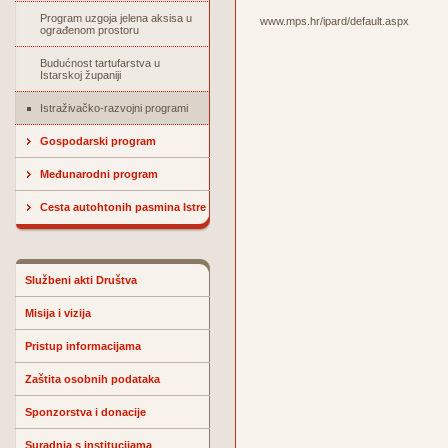
Program uzgoja jelena aksisa u
www.mps.hr/ipard/default.aspx
ograđenom prostoru
Budućnost tartufarstva u
Istarskoj županiji
Istraživačko-razvojni programi
Gospodarski program
Međunarodni program
Cesta autohtonih pasmina Istre
Službeni akti Društva
Misija i vizija
Pristup informacijama
Zaštita osobnih podataka
Sponzorstva i donacije
Suradnja s institucijama