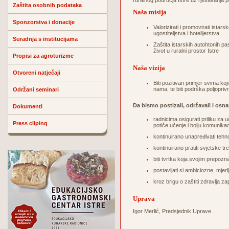
ruralnog područja Istre uz rješavanja p
Zaštita osobnih podataka
Naša misija
Sponzorstva i donacije
Valorizirati i promovirati ista
ugostiteljstva i hotelijerstva
Suradnja s institucijama
Zaštita istarskih autohtonih pa
život u ruralni prostor Istre
Propisi za agroturizme
Naša vizija
Otvoreni natječaji
Biti pozitivan primjer svima koji
nama, te biti podrška poljopriv
Održani seminari
Da bismo postizali, održavali i osna
Dokumenti
radnicima osigurati priliku za u
Press cliping
potiče učenje i bolju komunikac
kontinuirano unapređivati tehn
kontinuirano pratiti svjetske tre
biti tvrtka koja svojim prepoz
postavljati si ambiciozne, mjerlj
kroz brigu o zaštiti zdravlja za
Uprava
Igor Merlić, Predsjednik Uprave