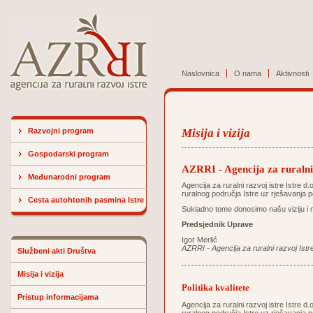
Naslovnica
O nama
Aktivnosti
Razvojni program
Misija i vizija
Gospodarski program
AZRRI - Agencija za ruralni 
Međunarodni program
Agencija za ruralni razvoj istre Istre d
ruralnog područja Istre uz rješavanja p
Cesta autohtonih pasmina Istre
Sukladno tome donosimo našu viziju i m
Predsjednik Uprave
Igor Merlić
AZRRI - Agencija za ruralni razvoj Istr
Službeni akti Društva
Misija i vizija
Politika kvalitete
Pristup informacijama
Agencija za ruralni razvoj istre Istre d